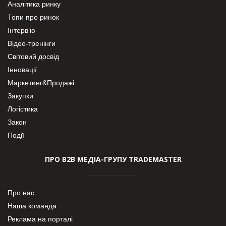
Аналітика ринку
Топи про ринок
Інтерв’ю
Відео-тренінги
Світовий досвід
Інновації
Маркетинг&Продажі
Закупки
Логістика
Закон
Події
ПРО В2В МЕДІА-ГРУПУ TRADEMASTER
Про нас
Наша команда
Реклама на порталі