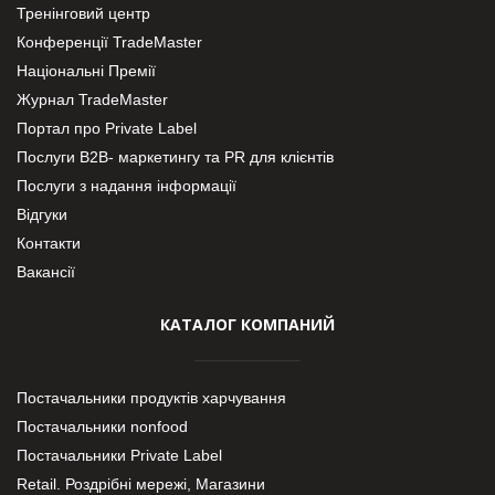
Тренінговий центр
Конференції TradeMaster
Національні Премії
Журнал TradeMaster
Портал про Private Label
Послуги В2В- маркетингу та PR для клієнтів
Послуги з надання інформації
Відгуки
Контакти
Вакансії
КАТАЛОГ КОМПАНИЙ
Постачальники продуктів харчування
Постачальники nonfood
Постачальники Private Label
Retail. Роздрібні мережі, Магазини