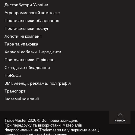
Дистрибутори України
Агропромисловий комплекс
Постачальники обладнання
Постачальники послуг
Логістичні компанії
Тара та упаковка
Харчові добавки. Інгредієнти.
Постачальники IT-рішень
Складське обладнання
HoReCa
ЗМІ, Агенції, реклама, поліграфія
Транспорт
Іноземні компанії
TradeMaster 2026 © Всі права захищені.
При передруку та використанні матеріалів
гіперпосилання на Trademaster.ua у першому абзаці
передрукованої статті обов'язкове.