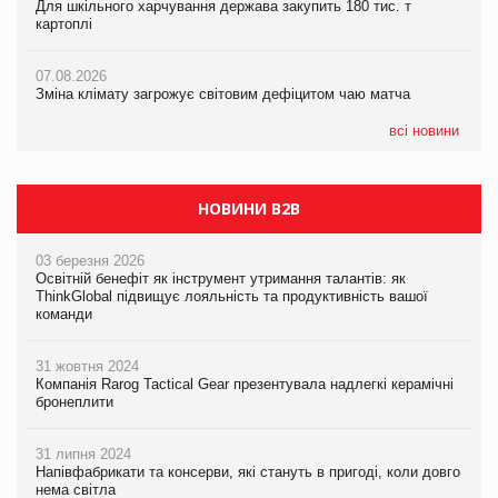
Для шкільного харчування держава закупить 180 тис. т
економіки
картоплі
07.08.2026
ICE BOSS цього літа! Новинка морозива від власної ТМ Varto
07.08.2026
вже у VARUS
07.08.2026
Kraft Heinz скоротила збиток у першому півріччі
Зміна клімату загрожує світовим дефіцитом чаю матча
07.08.2026
EVA.UA запустила кампанію «Хто б знав» про асортимент,
всі новини
якого покупці не очікують побачити на платформі
НОВИНИ B2B
03 березня 2026
Освітній бенефіт як інструмент утримання талантів: як
ThinkGlobal підвищує лояльність та продуктивність вашої
команди
31 жовтня 2024
Компанія Rarog Tactical Gear презентувала надлегкі керамічні
бронеплити
31 липня 2024
Напівфабрикати та консерви, які стануть в пригоді, коли довго
нема світла