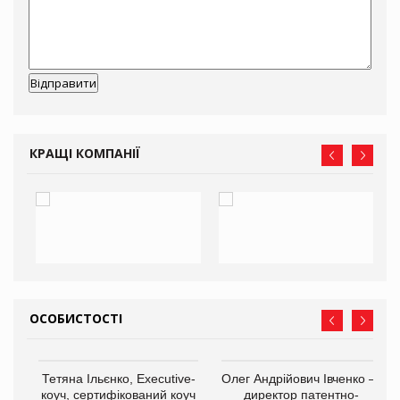
КРАЩІ КОМПАНІЇ
ОСОБИСТОСТІ
,
Тетяна Ільєнко, Executive-
Олег Андрійович Івченко —
ОВ
коуч, сертифікований коуч
директор патентно-