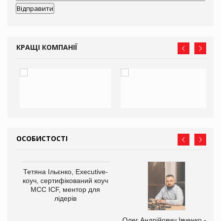
КРАЩІ КОМПАНІЇ
ОСОБИСТОСТІ
,
Тетяна Ільєнко, Executive-
ОВ
коуч, сертифікований коуч
МСС ICF, ментор для
лідерів
Олег Андрійович Івченко —