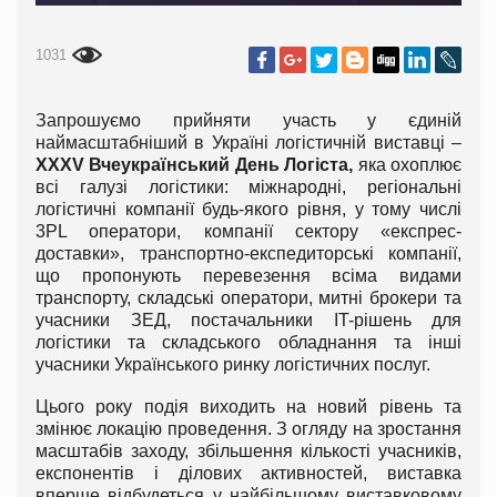
1031
Запрошуємо прийняти участь у єдиній
наймасштабніший в Україні логістичній виставці –
XXXV Вчеукраїнський День Логіста,
яка охоплює
всі галузі логістики: міжнародні, регіональні
логістичні компанії будь-якого рівня, у тому числі
3PL оператори, компанії сектору «експрес-
доставки», транспортно-експедиторські компанії,
що пропонують перевезення всіма видами
транспорту, складські оператори, митні брокери та
учасники ЗЕД, постачальники IT-рішень для
логістики та складського обладнання та інші
учасники Українського ринку логістичних послуг.
Цього року подія виходить на новий рівень та
змінює локацію проведення. З огляду на зростання
масштабів заходу, збільшення кількості учасників,
експонентів і ділових активностей, виставка
вперше відбудеться у найбільшому виставковому