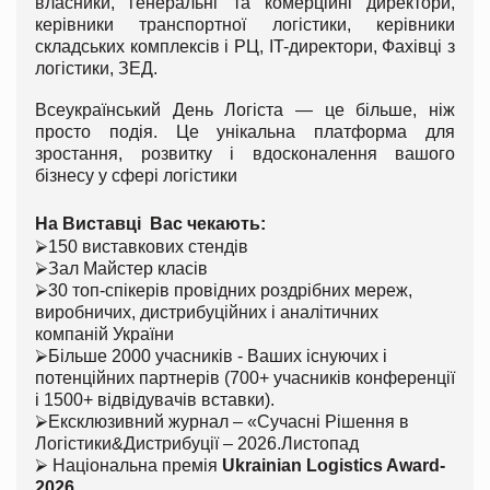
власники, генеральні та комерційні директори,
керівники транспортної логістики, керівники
складських комплексів і РЦ, IT-директори, Фахівці з
логістики, ЗЕД.
Всеукраїнський День Логіста — це більше, ніж
просто подія. Це унікальна платформа для
зростання, розвитку і вдосконалення вашого
бізнесу у сфері логістики
На Виставці Вас чекають:
⮚150 виставкових стендів
⮚Зал Майстер класів
⮚30 топ-спікерів провідних роздрібних мереж,
виробничих, дистрибуційних і аналітичних
компаній України
⮚Більше 2000 учасників - Ваших існуючих і
потенційних партнерів (700+ учасників конференції
і 1500+ відвідувачів вставки).
⮚Ексклюзивний журнал – «Сучасні Рішення в
Логістики&Дистрибуції – 2026.Листопад
⮚ Національна премія
Ukrainian Logistics Award-
2026