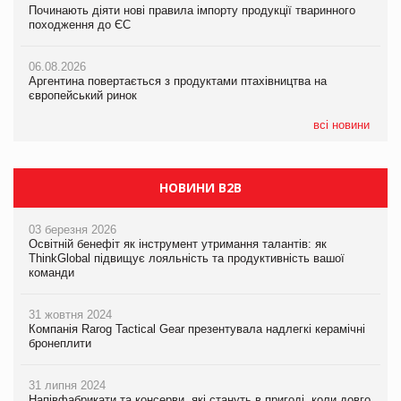
Починають діяти нові правила імпорту продукції тваринного
Починають діяти нові правила імпорту продукції тваринного
ударів по українському бізнесу за час повномасштабної війни
походження до ЄС
походження до ЄС
05.08.2026
06.08.2026
06.08.2026
Смачне поповнення дитячого меню: у VARUS з’явилися
Аргентина повертається з продуктами птахівництва на
Аргентина повертається з продуктами птахівництва на
новинки від ТМ ТОКЕРИ
європейський ринок
європейський ринок
05.08.2026
всі новини
Сергій Лісунов про заморожені хлібобулочні вироби на
PrivateLabel&FMCG Master 2026
НОВИНИ B2B
03 березня 2026
Освітній бенефіт як інструмент утримання талантів: як
ThinkGlobal підвищує лояльність та продуктивність вашої
команди
31 жовтня 2024
Компанія Rarog Tactical Gear презентувала надлегкі керамічні
бронеплити
31 липня 2024
Напівфабрикати та консерви, які стануть в пригоді, коли довго