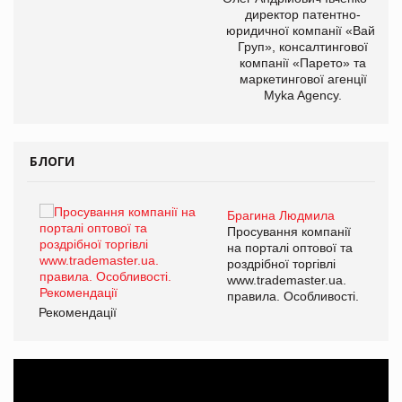
директор патентно-
юридичної компанії «Вайз
Груп», консалтингової
компанії «Парето» та
маркетингової агенції
Myka Agency.
БЛОГИ
Брагина Людмила
ї
Просування компанії
а
на порталі оптової та
роздрібної торгівлі
www.trademaster.ua.
і.
правила. Особливості.
Рекомендації
Ре