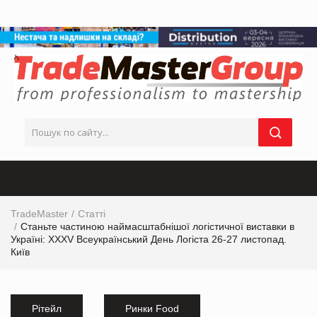
TradeMaster
Статті
Станьте частиною наймасштабнішої логістичної виставки в
Україні: XXXV Всеукраїнський День Логіста 26-27 листопад.
Київ
Рітейл
Ринки Food