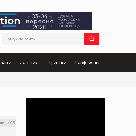
паній
Логістика
Тренінги
Конференції
зня 2016