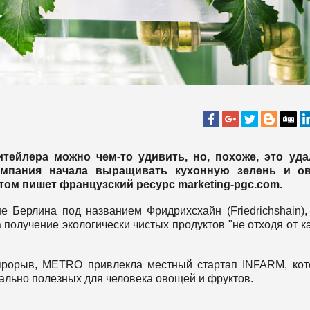
итейлера можно чем-то удивить, но, похоже, это уда
омпания начала выращивать кухонную зелень и о
этом пишет французский ресурс marketing-pgc.com.
е Берлина под названием Фридрихсхайн (Friedrichshain),
получение экологически чистых продуктов "не отходя от к
прорыв, METRO привлекла местный стартап INFARM, ко
льно полезных для человека овощей и фруктов.