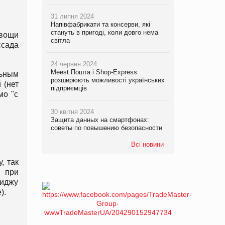
31 липня 2024
Напівфабрикати та консерви, які
стануть в пригоді, коли довго нема
овощи
світла
сада
24 червня 2024
Meest Пошта і Shop-Express
льным
розширюють можливості українських
 (нет
підприємців
мо "с
30 квітня 2024
Защита данных на смартфонах:
советы по повышению безопасности
Всі новини
, так
, при
миджу
).