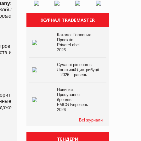
many
:
чтобы
орые
ЖУРНАЛ TRADEMASTER
Каталог Головних
Проєктів
PrivateLabel –
тров.
2026
ств и
Сучасні рішення в
Логістиці&Дистрибуції
– 2026. Травень
Новинки.
орит:
Просування
брендів
анные
FMCG.Березень
 даже
2026
Всі журнали
ТЕНДЕРИ