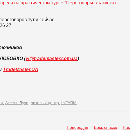
апреля на практическом курсе "Переговоры в закупках-
ереговоров тут и сейчас.
 26 27
точников
 ЛОБОВКО (
vl@trademaster.com.ua
)
ли
TradeMaster.UA
ия
,
Аксель Лухи
,
оптовый центр
,
INFARM
Попередня
Весь список
Нас