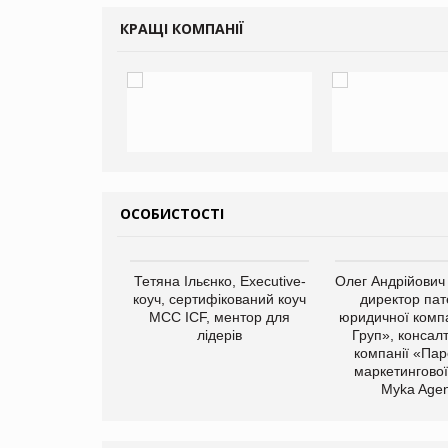
КРАЩІ КОМПАНІЇ
ОСОБИСТОСТІ
арас Ігорович,
Тетяна Ільєнко, Executive-
Олег Андрійович
иробництва ТОВ
коуч, сертифікований коуч
директор пат
Герчак"
МСС ICF, ментор для
юридичної компа
лідерів
Груп», консал
компанії «Пар
маркетингової
Myka Agen