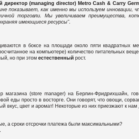
й директор (
managing
director
)
Metro
Cash
&
Carry
Ger
не показывает, как именно мы используем инновации, 
ичной торговли. Мы увеличиваем преимущества, кот
охраняя имеющиеся ресурсы".
иваются в боксе на площади около пяти квадратных ме
росчитанное на компьютере) количество питательных веще
ный, но при этом
естественный
рост.
 магазина (store manager) на Берлин-Фридрихшайн, гов
вой еды просто в восторге. Они говорят, что овощи, сорв
ый вкус, цвет и аромат! Некоторые из них приезжают к нам
ые, а сроки отсрочки платежа были максимальными?
.