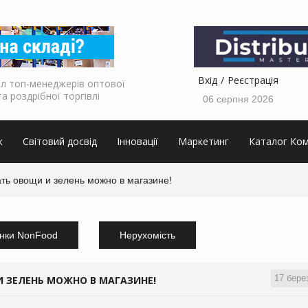
Вхід
Реєстрація
л топ-менеджерів оптової
та роздрібної торгівлі
06 серпня 2026
к
Світовий досвід
Інновації
Маркетинг
Каталог Ком
ть овощи и зелень можно в магазине!
нки NonFood
Нерухомість
17 бере
 ЗЕЛЕНЬ МОЖНО В МАГАЗИНЕ!