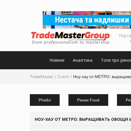
Порта
Новини
Аналітика
Топи про рино
TradeMaster
Статті
Ноу-хау от МЕТРО: выращива
Рітейл
Ринки Food
Ри
НОУ-ХАУ ОТ МЕТРО: ВЫРАЩИВАТЬ ОВОЩИ И