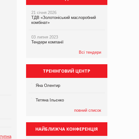
21 січня 2026
ТДВ «Золотоніський маслоробний
комбінат»
03 липня 2023
Тендери компанії
Всі тендери
ТРЕНІНГОВИЙ ЦЕНТР
Яна Олентир
Тетяна Ільєнко
повний список
НАЙБЛИЖЧА КОНФЕРЕНЦІЯ
тупна