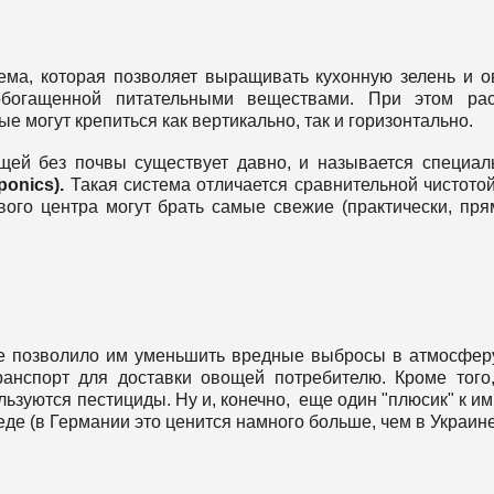
ема, которая позволяет выращивать кухонную зелень и 
богащенной питательными веществами. При этом рас
е могут крепиться как вертикально, так и горизонтально.
ей без почвы существует давно, и называется специа
ponics
).
Такая система отличается сравнительной чистотой
ового центра могут брать самые свежие (практически, пря
ие позволило им уменьшить вредные выбросы в атмосферу
ранспорт для доставки овощей потребителю. Кроме того
зуются пестициды. Ну и, конечно, еще один "плюсик" к и
де (в Германии это ценится намного больше, чем в Украине