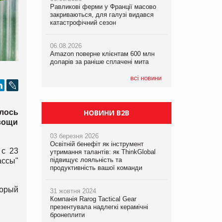
Равликові ферми у Франції масово
Amazon поверне клієнтам 600 млн
закриваються, для галузі видався
доларів за раніше сплачені мита
катастрофічний сезон
05.08.2026
Смачне поповнення дитячого меню:
05.08.2026
у VARUS з’явилися новинки від ТМ
06.08.2026
У Євросоюзі набули чинності нові
ТОКЕРИ
Amazon поверне клієнтам 600 млн
правила щодо штучного інтелекту
доларів за раніше сплачені мита
05.08.2026
Сергій Лісунов про заморожені
всі новини
хлібобулочні вироби на
PrivateLabel&FMCG Master 2026
лось
НОВИНИ B2B
вощи
03 березня 2026
Освітній бенефіт як інструмент
 с 23
утримання талантів: як ThinkGlobal
підвищує лояльність та
ассы"
продуктивність вашої команди
торый
31 жовтня 2024
Компанія Rarog Tactical Gear
презентувала надлегкі керамічні
бронеплити