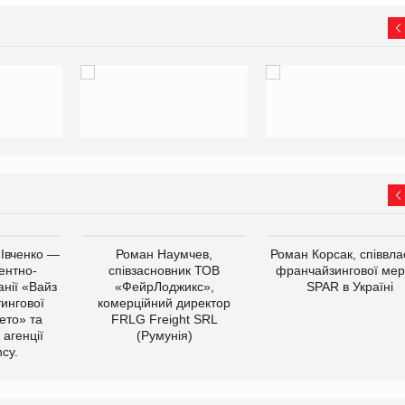
 Івченко —
Роман Наумчев,
Роман Корсак, співвла
ентно-
співзасновник ТОВ
франчайзингової мер
нії «Вайз
«ФейрЛоджикс»,
SPAR в Україні
тингової
комерційний директор
ето» та
FRLG Freight SRL
 агенції
(Румунія)
cy.