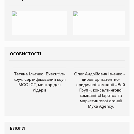
ОСОБИСТОСТІ
Тетяна Ільєнко, Executive-
Олег Андрійович Івченко —
коуч, сертифікований коуч
директор патентно-
МСС ICF, ментор для
юридичної компанії «Вайз
лідерів
Груп», консалтингової
компанії «Парето» та
маркетингової агенції
Myka Agency.
БЛОГИ