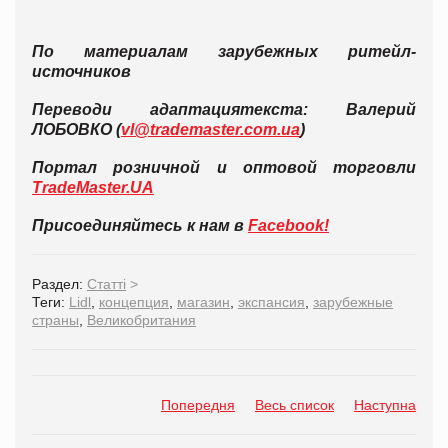
По материалам зарубежных ритейл-
источников
Перевод
и адаптация
текста: Валерий
ЛОБОВКО (
vl@trademaster.com.ua
)
Портал розничной и оптовой торговли
TradeMaster.UA
Присоединяйтесь к нам в
Facebook!
Раздел:
Статті
>
Теги:
Lidl
,
концепция
,
магазин
,
экспансия
,
зарубежные
страны
,
Великобритания
Попередня
Весь список
Наступна