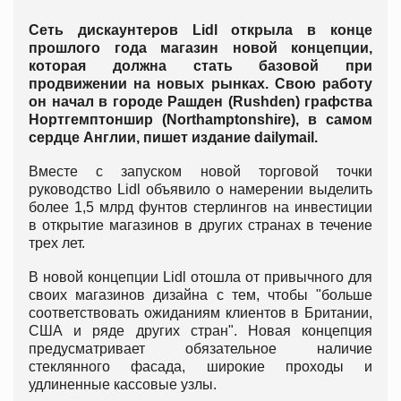
Сеть дискаунтеров Lidl открыла в конце
прошлого года магазин новой концепции,
которая должна стать базовой при
продвижении на новых рынках. Свою работу
он начал в городе Рашден (Rushden) графства
Нортгемптоншир (Northamptonshire), в самом
сердце Англии, пишет издание dailymail.
Вместе с запуском новой торговой точки
руководство Lidl объявило о намерении выделить
более 1,5 млрд фунтов стерлингов на инвестиции
в открытие магазинов в других странах в течение
трех лет.
В новой концепции Lidl отошла от привычного для
своих магазинов дизайна с тем, чтобы "больше
соответствовать ожиданиям клиентов в Британии,
США и ряде других стран". Новая концепция
предусматривает обязательное наличие
стеклянного фасада, широкие проходы и
удлиненные кассовые узлы.