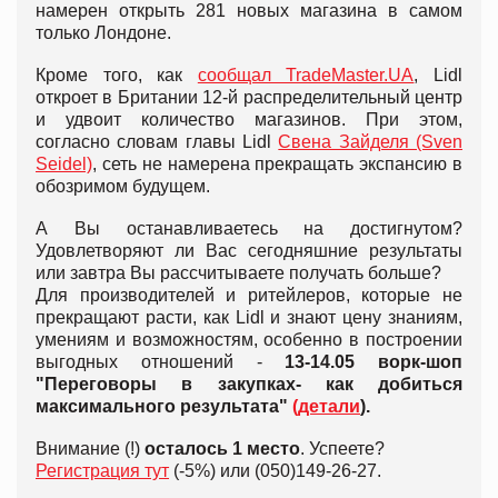
намерен открыть 281 новых магазина в самом
только Лондоне.
Кроме того, как
сообщал TradeMaster.UA
, Lidl
откроет в Британии 12-й распределительный центр
и удвоит количество магазинов. При этом,
согласно словам главы Lidl
Свена Зайделя (Sven
Seidel)
, сеть не намерена прекращать экспансию в
обозримом будущем.
А Вы останавливаетесь на достигнутом?
Удовлетворяют ли Вас сегодняшние результаты
или завтра Вы рассчитываете получать больше?
Для производителей и ритейлеров, которые не
прекращают расти, как Lidl и знают цену знаниям,
умениям и возможностям, особенно в построении
выгодных отношений -
13-14.05 ворк-шоп
"Переговоры в закупках-
как добиться
максимального результата"
(детали
).
Внимание (!)
осталось 1 место
. Успеете?
Регистрация тут
(-5%) или (050)149-26-27.