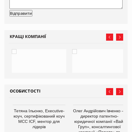
КРАЩІ КОМПАНІЇ
ОСОБИСТОСТІ
,
Тетяна Ільєнко, Executive-
Олег Андрійович Івченко —
ОВ
коуч, сертифікований коуч
директор патентно-
МСС ICF, ментор для
юридичної компанії «Вайз
лідерів
Груп», консалтингової