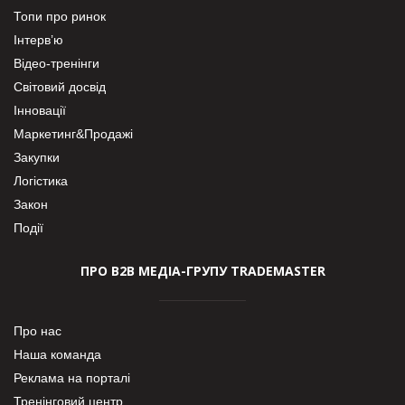
Топи про ринок
Інтерв’ю
Відео-тренінги
Світовий досвід
Інновації
Маркетинг&Продажі
Закупки
Логістика
Закон
Події
ПРО В2В МЕДІА-ГРУПУ TRADEMASTER
Про нас
Наша команда
Реклама на порталі
Тренінговий центр