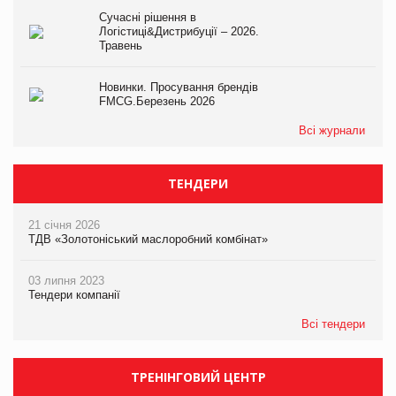
Сучасні рішення в
Логістиці&Дистрибуції – 2026.
Травень
Новинки. Просування брендів
FMCG.Березень 2026
Всі журнали
ТЕНДЕРИ
21 січня 2026
ТДВ «Золотоніський маслоробний комбінат»
03 липня 2023
Тендери компанії
Всі тендери
ТРЕНІНГОВИЙ ЦЕНТР