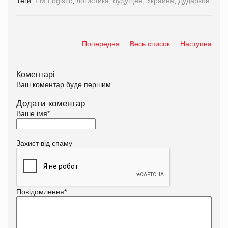
Теги:
FM Logistic
,
логистика
,
будущее
,
Украина
,
Дударков
Попередня
Весь список
Наступна
Коментарі
Ваш коментар буде першим.
Додати коментар
Ваше імя
*
Захист від спаму
Повідомлення
*