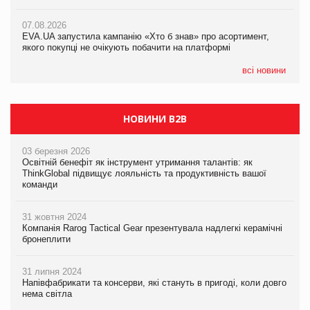
07.08.2026
Varto Paw expert від власної ТМ Varto!
Франція заборонила рекламні дзвінки без згоди клієнтів
07.08.2026
EVA.UA запустила кампанію «Хто б знав» про асортимент,
05.08.2026
якого покупці не очікують побачити на платформі
Мережа супермаркетів VARUS купує мережу магазинів
формату convenience store КОЛО: об’єднана компанія
налічуватиме 374 магазини
всі новини
НОВИНИ B2B
03 березня 2026
Освітній бенефіт як інструмент утримання талантів: як
ThinkGlobal підвищує лояльність та продуктивність вашої
команди
31 жовтня 2024
Компанія Rarog Tactical Gear презентувала надлегкі керамічні
бронеплити
31 липня 2024
Напівфабрикати та консерви, які стануть в пригоді, коли довго
нема світла