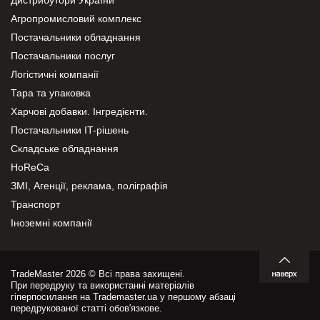
Дистрибутори України
Агропромисловий комплекс
Постачальники обладнання
Постачальники послуг
Логістичні компанії
Тара та упаковка
Харчові добавки. Інгредієнти.
Постачальники IT-рішень
Складське обладнання
HoReCa
ЗМІ, Агенції, реклама, поліграфія
Транспорт
Іноземні компанії
TradeMaster 2026 © Всі права захищені.
При передруку та використанні матеріалів
гіперпосилання на Trademaster.ua у першому абзаці
передрукованої статті обов'язкове.