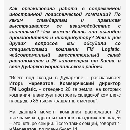
Как организована работа в современной
иностранной логистической компании? По
каким стандартам и правилам
выстраивается ее взаимодействие с
клиентами? Чем может быть оно выгодно
производителю и дистрибутору? Эти и ряд
других вопросов мы обсудили со
специалистами компании
FM
Logistic
,
чейсовременный вместительный склад
расположился в 25 километрах от Киева, в
селе Дударков Бориспольского района.
"Всего под склады в Дударкове, - рассказывает
Игорь Череватов, Коммерческий директор
FM
Logistic
, -
отведено 20 га земли, на которых
компания планирует построить складской комплекс
площадью 85 тысяч квадратных метров".
На данный момент компания располагает 27
тысячами квадратных метров складских площадей
– это четыре секции. Всего таких секций, говорит г-
н Череватов, по плану будет 14.