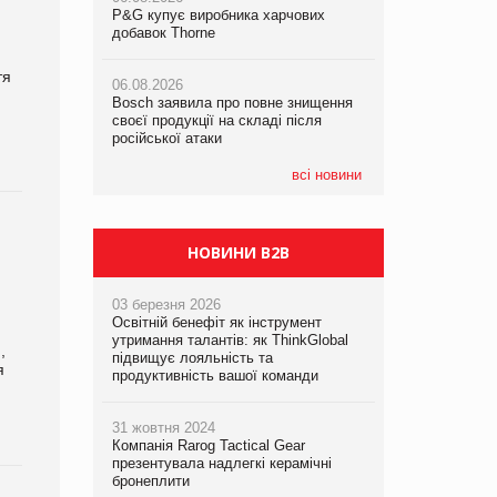
P&G купує виробника харчових
P&G купує виробника харчових
добавок Thorne
добавок Thorne
05.08.2026
Смачне поповнення дитячого меню:
тя
06.08.2026
06.08.2026
у VARUS з’явилися новинки від ТМ
Bosch заявила про повне знищення
Bosch заявила про повне знищення
ТОКЕРИ
своєї продукції на складі після
своєї продукції на складі після
російської атаки
російської атаки
05.08.2026
Сергій Лісунов про заморожені
всі новини
хлібобулочні вироби на
PrivateLabel&FMCG Master 2026
НОВИНИ B2B
03 березня 2026
Освітній бенефіт як інструмент
утримання талантів: як ThinkGlobal
,
підвищує лояльність та
я
продуктивність вашої команди
31 жовтня 2024
Компанія Rarog Tactical Gear
презентувала надлегкі керамічні
бронеплити