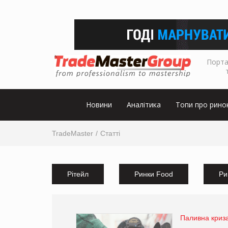
Порта
Новини
Аналітика
Топи про рино
TradeMaster
Статті
Рітейл
Ринки Food
Ри
Паливна криза