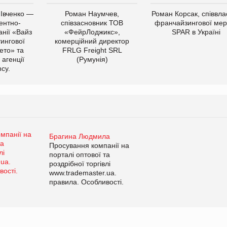
 Івченко —
Роман Наумчев,
Роман Корсак, співвла
ентно-
співзасновник ТОВ
франчайзингової мер
нії «Вайз
«ФейрЛоджикс»,
SPAR в Україні
тингової
комерційний директор
ето» та
FRLG Freight SRL
 агенції
(Румунія)
cy.
Брагина Людмила
Просування компанії на
порталі оптової та
роздрібної торгівлі
www.trademaster.ua.
правила. Особливості.
Рекомендації