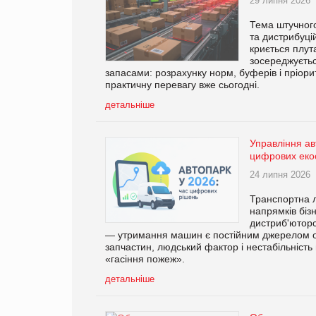
29 липня 2026
Тема штучного
та дистрибуці
криється плут
зосереджуєтьс
запасами: розрахунку норм, буферів і пріори
практичну перевагу вже сьогодні.
детальніше
Управління ав
цифрових еко
24 липня 2026
Транспортна л
напрямків біз
дистриб'юторс
— утримання машин є постійним джерелом оп
запчастин, людський фактор і нестабільніс
«гасіння пожеж».
детальніше