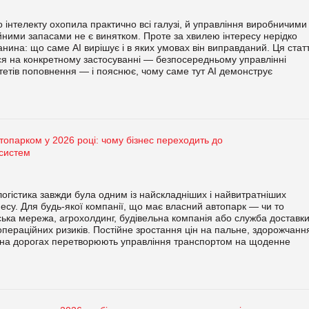
 інтелекту охопила практично всі галузі, й управління виробничими
йними запасами не є винятком. Проте за хвилею інтересу нерідко
анина: що саме AI вирішує і в яких умовах він виправданий. Ця стат
я на конкретному застосуванні — безпосередньому управлінні
тетів поповнення — і пояснює, чому саме тут AI демонструє
топарком у 2026 році: чому бізнес переходить до
систем
огістика завжди була одним із найскладніших і найвитратніших
несу. Для будь-якої компанії, що має власний автопарк — чи то
ька мережа, агрохолдинг, будівельна компанія або служба доставки
ераційних ризиків. Постійне зростання цін на пальне, здорожчанн
ть на дорогах перетворюють управління транспортом на щоденне