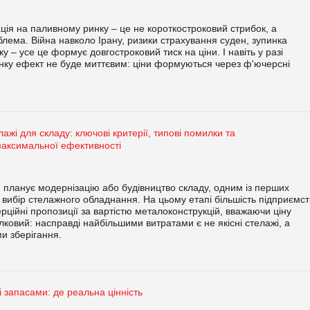
ція на паливному ринку – це не короткостроковий стрибок, а
лема. Війна навколо Ірану, ризики страхування суден, зупинка
у – усе це формує довгостроковий тиск на ціни. І навіть у разі
ринку ефект не буде миттєвим: ціни формуються через ф'ючерсні
ажі для складу: ключові критерії, типові помилки та
максимальної ефективності
 планує модернізацію або будівництво складу, одним із перших
 вибір стелажного обладнання. На цьому етапі більшість підприємст
рційні пропозиції за вартістю металоконструкцій, вважаючи ціну
лковий: насправді найбільшими витратами є не якісні стелажі, а
и зберігання.
і запасами: де реальна цінність