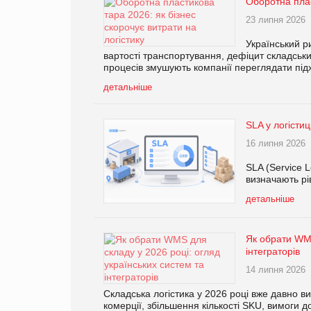
Оборотна плас
23 липня 2026
Український р
вартості транспортування, дефіцит складських
процесів змушують компанії переглядати підх
детальніше
SLA у логістиц
16 липня 2026
SLA (Service L
визначають рі
детальніше
Як обрати WMS
інтеграторів
14 липня 2026
Складська логістика у 2026 році вже давно в
комерції, збільшення кількості SKU, вимоги 