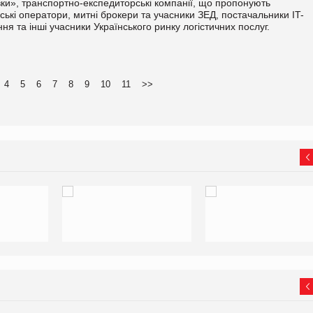
вки», транспортно-експедиторські компанії, що пропонують
ькі оператори, митні брокери та учасники ЗЕД, постачальники IT-
ня та інші учасники Українського ринку логістичних послуг.
4
5
6
7
8
9
10
11
>>