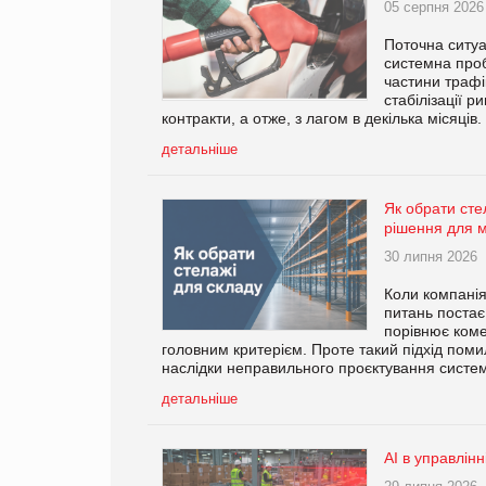
05 серпня 2026
Поточна ситуа
системна проб
частини трафік
стабілізації 
контракти, а отже, з лагом в декілька місяців.
детальніше
Як обрати стел
рішення для 
30 липня 2026
Коли компанія
питань постає
порівнює коме
головним критерієм. Проте такий підхід поми
наслідки неправильного проєктування систем
детальніше
AI в управлінн