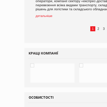
оператори, компанії сектору «експрес-доста
перевезення всіма видами транспорту, складс
рішень для логістики та складського обладнан
детальніше
1
2
3
КРАЩІ КОМПАНІЇ
ОСОБИСТОСТІ