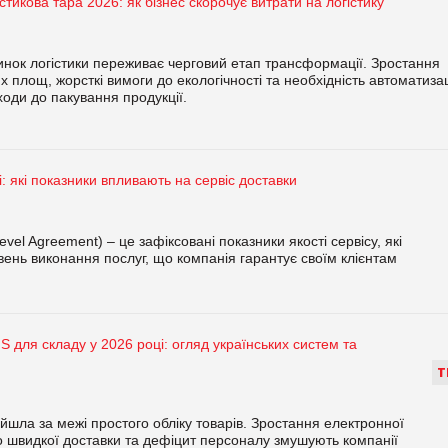
тикова тара 2026: як бізнес скорочує витрати на логістику
инок логістики переживає черговий етап трансформації. Зростання
 площ, жорсткі вимоги до екологічності та необхідність автоматизац
оди до пакування продукції.
і: які показники впливають на сервіс доставки
evel Agreement) – це зафіксовані показники якості сервісу, які
вень виконання послуг, що компанія гарантує своїм клієнтам
 для складу у 2026 році: огляд українських систем та
Т
ийшла за межі простого обліку товарів. Зростання електронної
до швидкої доставки та дефіцит персоналу змушують компанії