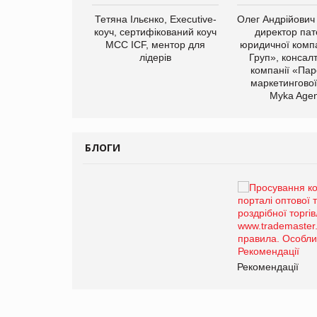
арас Ігорович,
Тетяна Ільєнко, Executive-
Олег Андрійович
иробництва ТОВ
коуч, сертифікований коуч
директор пат
Герчак"
МСС ICF, ментор для
юридичної компа
лідерів
Груп», консал
компанії «Пар
маркетингової
Myka Agen
БЛОГИ
Брагина Людмила
Просування компанії на
порталі оптової та
роздрібної торгівлі
www.trademaster.ua.
правила. Особливості.
ії
Рекомендації