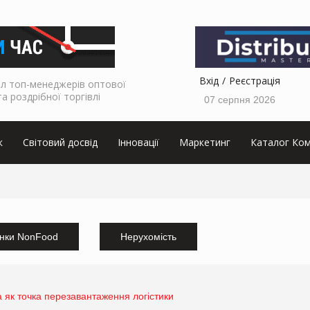
Вхід
Реєстрація
л топ-менеджерів оптової
та роздрібної торгівлі
07 серпня 2026
к
Світовий досвід
Інновації
Маркетинг
Каталог Ком
нки NonFood
Нерухомість
 як точка перезавантаження логістики