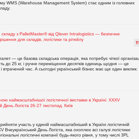
тому WMS (Warehouse Management System) стає одним із головних
ладу.
складу з PalletMaster® від Qlever Intralogistics — безпечне
рішення для складів, логістики та рітейлу
Т
алет — це базова складська операція, яка потребує чіткої організац
ть до 25 кг, і ручне переміщення десятків одиниць щодня — це
 втрачений час. А сьогодні український бізнес має ще один виклик:
ною наймасштабнішої логістичної виставки в Україні: XXXV
й День Логіста 26-27 листопад. Київ
ийняти участь у єдиній наймасштабніший в Україні логістичній
V Вчеукраїнський День Логіста, яка охоплює всі галузі логістики:
гіональні логістичні компанії будь-якого рівня, у тому числі 3PL