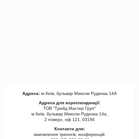
Адреса:
м.Київ, бульвар Миколи Руденка 14А
Адреса для кореспонденції:
ТОВ "Tрейд Мастер Груп"
м.Київ, бульвар Миколи Руденка 14а,
2 поверх, оф 121, 03194
Контакти для:
замовлення треннгів, конференцій: