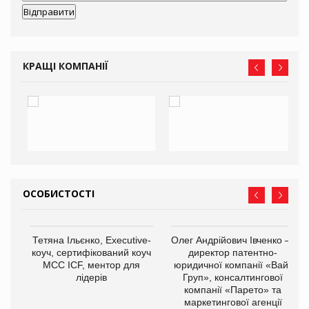
КРАЩІ КОМПАНІЇ
ОСОБИСТОСТІ
,
Тетяна Ільєнко, Executive-
Олег Андрійович Івченко —
ОВ
коуч, сертифікований коуч
директор патентно-
МСС ICF, ментор для
юридичної компанії «Вайз
лідерів
Груп», консалтингової
компанії «Парето» та
маркетингової агенції