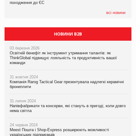
походження до ЄС
європейський ринок
05.08.2026
всі новини
Смачне поповнення дитячого меню: у VARUS з’явилися
новинки від ТМ ТОКЕРИ
НОВИНИ B2B
03 березня 2026
Освітній бенефіт як інструмент утримання талантів: як
ThinkGlobal підвищує лояльність та продуктивність вашої
команди
31 жовтня 2024
Компанія Rarog Tactical Gear презентувала надлегкі керамічні
бронеплити
31 липня 2024
Напівфабрикати та консерви, які стануть в пригоді, коли довго
нема світла
24 червня 2024
Meest Пошта і Shop-Express розширюють можливості
українських підприємців