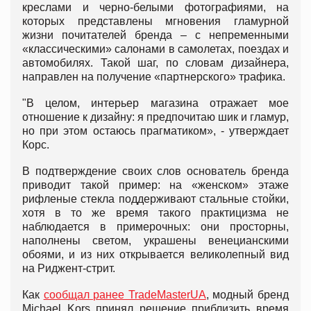
креслами и черно-белыми фотографиями, на
которых представлены мгновения гламурной
жизни почитателей бренда – с непременными
«классическими» салонами в самолетах, поездах и
автомобилях. Такой шаг, по словам дизайнера,
направлен на получение «партнерского» трафика.
"В целом, интерьер магазина отражает мое
отношение к дизайну: я предпочитаю шик и гламур,
но при этом остаюсь прагматиком», - утверждает
Корс.
В подтверждение своих слов основатель бренда
приводит такой пример: на «женском» этаже
рифленые стекла поддерживают стальные стойки,
хотя в то же время такого практицизма не
наблюдается в примерочных: они просторны,
наполнены светом, украшены венецианскими
обоями, и из них открывается великолепный вид
на Риджент-стрит.
Как
сообщал ранее TradeMasterUA
, модный бренд
Michael Kors принял решение приблизить время