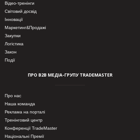
Відео-тренінги
Світовий досвід
Інновації
Маркетинг&Продажі
Закупки
Логістика
Закон
Події
ПРО В2В МЕДІА-ГРУПУ TRADEMASTER
Про нас
Наша команда
Реклама на порталі
Тренінговий центр
Конференції TradeMaster
Національні Премії