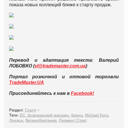
показа новых коллекций ближе к старту продаж.
Перевод и адаптация текста: Валерий
ЛОБОВКО (
vl@trademaster.com.ua
)
Портал розничной и оптовой торговли
TradeMaster.UA
Присоединяйтесь к нам в
Facebook!
Раздел:
Статті
>
Теги:
ЕС
,
флагманский магазин
,
бренд
,
Michael Kors
,
Лондон
,
Великобритания
,
Риджент Стрит