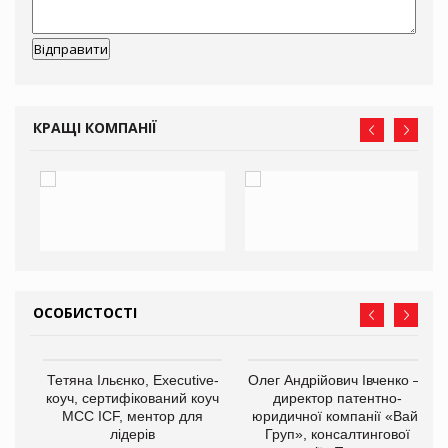
КРАЩІ КОМПАНІЇ
ОСОБИСТОСТІ
,
Тетяна Ільєнко, Executive-
Олег Андрійович Івченко —
ОВ
коуч, сертифікований коуч
директор патентно-
МСС ICF, ментор для
юридичної компанії «Вайз
лідерів
Груп», консалтингової