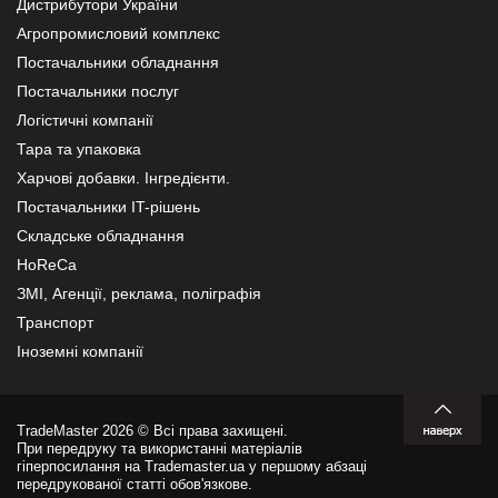
Дистрибутори України
Агропромисловий комплекс
Постачальники обладнання
Постачальники послуг
Логістичні компанії
Тара та упаковка
Харчові добавки. Інгредієнти.
Постачальники IT-рішень
Складське обладнання
HoReCa
ЗМІ, Агенції, реклама, поліграфія
Транспорт
Іноземні компанії
TradeMaster 2026 © Всі права захищені.
При передруку та використанні матеріалів
гіперпосилання на Trademaster.ua у першому абзаці
передрукованої статті обов'язкове.