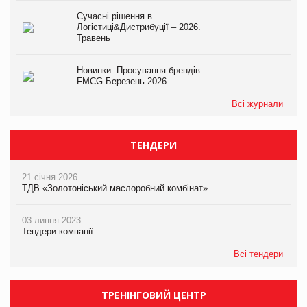
Сучасні рішення в
Логістиці&Дистрибуції – 2026.
Травень
Новинки. Просування брендів
FMCG.Березень 2026
Всі журнали
ТЕНДЕРИ
21 січня 2026
ТДВ «Золотоніський маслоробний комбінат»
03 липня 2023
Тендери компанії
Всі тендери
ТРЕНІНГОВИЙ ЦЕНТР