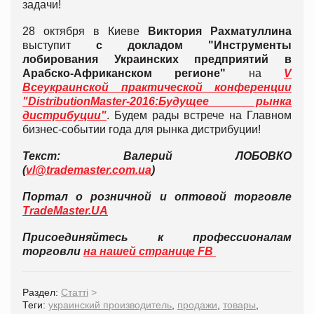
задачи!
28 октября в Киеве
Виктория Рахматуллина
выступит
с докладом "Инструменты
лобирования Украинских предприятий в
Арабско-Африканском регионе"
на
V
Всеукраинской практической конференции
"DistributionMaster-2016:Будущее рынка
дистрибуции"
. Будем рады встрече на Главном
бизнес-событии года для рынка дистрибуции!
Текст: Валерий ЛОБОВКО
(
vl@trademaster.com.ua
)
Портал о розничной и оптовой торговле
TradeMaster.UA
Присоединяйтесь к профессионалам
торговли
на нашей странице FB
Раздел:
Статті
>
Теги:
украинский производитель
,
продажи
,
товары
,