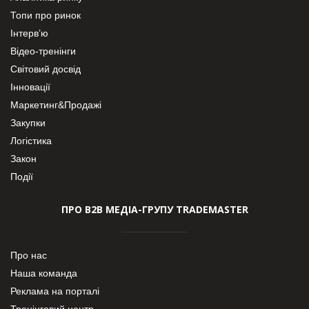
Топи про ринок
Інтерв’ю
Відео-тренінги
Світовий досвід
Інновації
Маркетинг&Продажі
Закупки
Логістика
Закон
Події
ПРО В2В МЕДІА-ГРУПУ TRADEMASTER
Про нас
Наша команда
Реклама на порталі