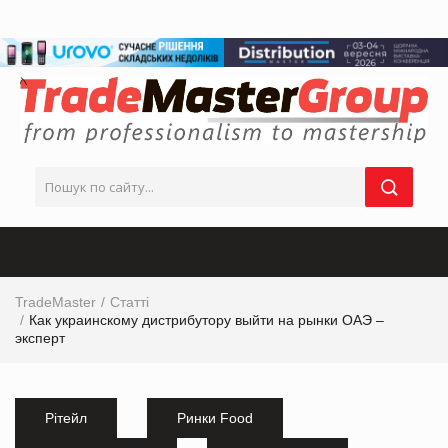
TradeMaster
Статті
Как украинскому дистрибутору выйти на рынки ОАЭ –
эксперт
Рітейл
Ринки Food