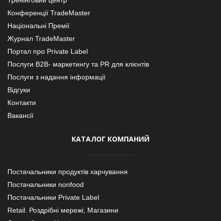
Тренінговий центр
Конференції TradeMaster
Національні Премії
Журнал TradeMaster
Портал про Private Label
Послуги В2В- маркетингу та PR для клієнтів
Послуги з надання інформації
Відгуки
Контакти
Вакансії
КАТАЛОГ КОМПАНИЙ
Постачальники продуктів харчування
Постачальники nonfood
Постачальники Private Label
Retail. Роздрібні мережі, Магазини