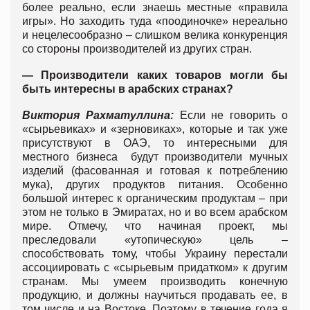
более реально, если знаешь местные «правила
игры». Но заходить туда «поодиночке» нереально
и нецелесообразно – слишком велика конкуренция
со стороны производителей из других стран.
—
Производители каких товаров могли бы
быть интересны в арабских странах?
Виктория Рахматуллина:
Если не говорить о
«сырьевиках» и «зерновиках», которые и так уже
присутствуют в ОАЭ, то интересными для
местного бизнеса будут производители мучных
изделий (фасованная и готовая к потреблению
мука), других продуктов питания. Особенно
большой интерес к органическим продуктам – при
этом не только в Эмиратах, но и во всем арабском
мире. Отмечу, что начиная проект, мы
преследовали «утопическую» цель –
способствовать тому, чтобы Украину перестали
ассоциировать с «сырьевым придатком» к другим
странам. Мы умеем производить конечную
продукцию, и должны научиться продавать ее, в
том числе и на Востоке. Поэтому в течение года я