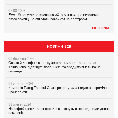
07.08.2026
Varto Paw expert від власної ТМ Varto!
Франція заборонила рекламні дзвінки без згоди клієнтів
07.08.2026
EVA.UA запустила кампанію «Хто б знав» про асортимент,
05.08.2026
якого покупці не очікують побачити на платформі
Мережа супермаркетів VARUS купує мережу магазинів
формату convenience store КОЛО: об’єднана компанія
налічуватиме 374 магазини
всі новини
НОВИНИ B2B
03 березня 2026
Освітній бенефіт як інструмент утримання талантів: як
ThinkGlobal підвищує лояльність та продуктивність вашої
команди
31 жовтня 2024
Компанія Rarog Tactical Gear презентувала надлегкі керамічні
бронеплити
31 липня 2024
Напівфабрикати та консерви, які стануть в пригоді, коли довго
нема світла