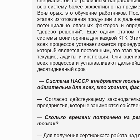
специалистов по различным направления
всю систему более эффективно на предме
Во-вторых, это обучение работников. Пос
этапах изготовления продукции и в дальн
потенциально опасных факторов и опред
"дерево решений". Еще одним этапом я
системы мониторинга для каждой КТК. Эти
всех процессов устанавливается процеду
который является постоянным, это этап про
текущие, аудиты и инспекции. Они оцени
всех процессов и устанавливают дальней
десятидневный срок.
—
Система НАССР внедряется только
обязательна для всех, кто хранит, ф
— Согласно действующему законодатель
предприятия, которые занимаются собстве
— Сколько времени потрачено на р
точках?
— Для получения сертификата работа над п