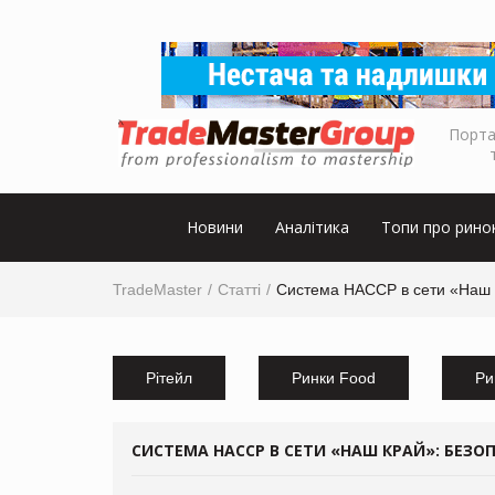
Порта
Новини
Аналітика
Топи про рино
TradeMaster
Статті
Система НАССР в сети «Наш К
Рітейл
Ринки Food
Ри
СИСТЕМА НАССР В СЕТИ «НАШ КРАЙ»: БЕЗ