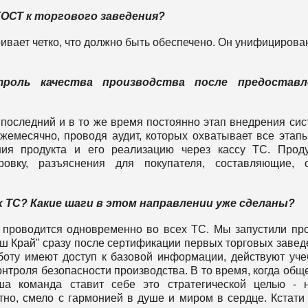
ГОСТ к торгового заведения?
ивает четко, что должно быть обеспечено. Он унифицирова
роль качества производства после предоставл
последний и в то же время постоянно этап внедрения си
емесячно, проводя аудит, которых охватывает все этапы
ния продукта и его реализацию через кассу ТС. Прод
ровку, разъяснения для покупателя, составляющие, с
 ТС? Какие шаги в этом направлении уже сделаны?
роводится одновременно во всех ТС. Мы запустили пр
аш Край" сразу после сертификации первых торговых завед
аботу имеют доступ к базовой информации, действуют уч
онтроля безопасности производства. В то время, когда общ
аша команда ставит себе это стратегической целью - 
стно, смело с гармонией в душе и миром в сердце. Кстати 