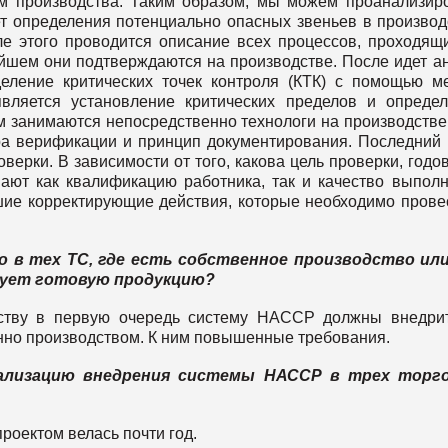
м производства. Таким образом, мы можем проанализир
т определения потенциально опасных звеньев в производ
ле этого проводится описание всех процессов, проходящ
ейшем они подтверждаются на производстве. После идет а
еление критических точек контроля (КТК) с помощью м
вляется установление критических пределов и опреде
м занимаются непосредственно технологи на производстве
ра верификации и принцип документирования. Последний 
верки. В зависимости от того, какова цель проверки, годо
вают как квалификацию работника, так и качество выпол
шие корректирующие действия, которые необходимо прове
 в тех ТС, где есть собственное производство или
асует готовую продукцию?
ству в первую очередь систему НАССР должны внедри
нно производством. К ним повышенные требования.
еализацию внедрения системы НАССР в трех торг
роектом велась почти год.