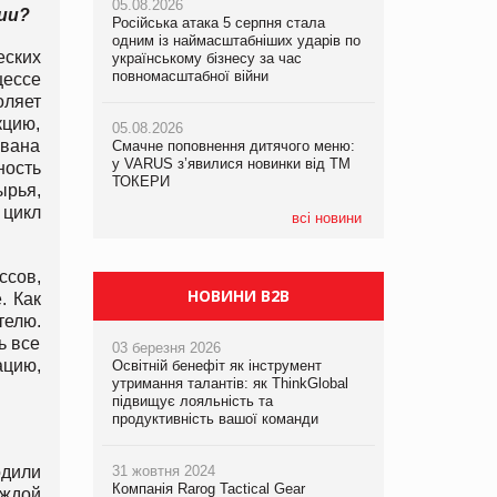
05.08.2026
рекламі екологічних продуктів
ии?
Російська атака 5 серпня стала
одним із наймасштабніших ударів по
05.08.2026
еских
05.08.2026
українському бізнесу за час
Сергій Лісунов про заморожені
AstraZeneca обговорює найбільшу
повномасштабної війни
хлібобулочні вироби на
цессе
угоду десятиліття
PrivateLabel&FMCG Master 2026
оляет
цию,
05.08.2026
ована
Смачне поповнення дитячого меню:
04.08.2026
у VARUS з’явилися новинки від ТМ
Через атаку РФ у Дніпрі пошкоджено
ность
ТОКЕРИ
склад шоколаду Millennium
ырья,
 цикл
всі новини
ссов,
НОВИНИ B2B
. Как
телю.
ь все
03 березня 2026
ацию,
Освітній бенефіт як інструмент
утримання талантів: як ThinkGlobal
підвищує лояльність та
продуктивність вашої команди
одили
31 жовтня 2024
Компанія Rarog Tactical Gear
аждой