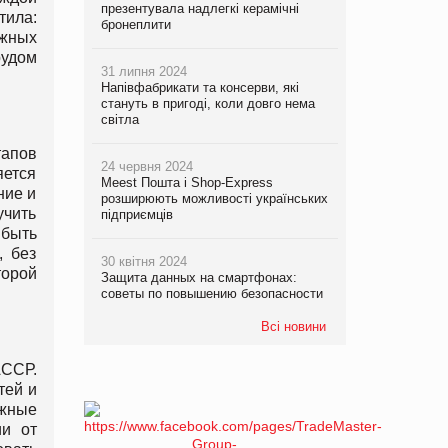
презентувала надлегкі керамічні
тила:
бронеплити
ажных
рудом
31 липня 2024
Напівфабрикати та консерви, які
стануть в пригоді, коли довго нема
світла
тапов
24 червня 2024
яется
Meest Пошта і Shop-Express
ние и
розширюють можливості українських
учить
підприємців
 быть
, без
30 квітня 2024
торой
Защита данных на смартфонах:
советы по повышению безопасности
Всі новини
АССР.
тей и
жные
ии от