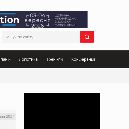
паній
Логістика
Тренінги
Конференції
чня 2017