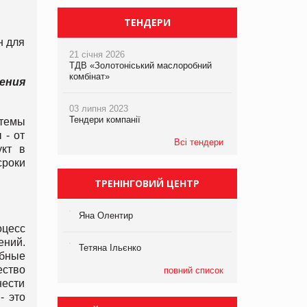
ТЕНДЕРИ
н для
21 січня 2026
ТДВ «Золотоніський маслоробний
комбінат»
ения
03 липня 2023
Тендери компанії
стемы
 - от
Всі тендери
укт в
роки
ТРЕНІНГОВИЙ ЦЕНТР
Яна Олентир
оцесс
ений.
Тетяна Ільєнко
ебные
ество
повний список
нести
- это