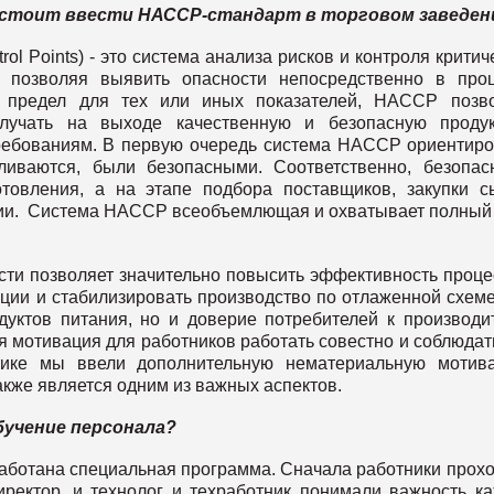
 стоит ввести НАССР-стандарт в торговом заведен
rol Points) - это система анализа рисков и контроля критич
, позволяя выявить опасности непосредственно в про
ий предел для тех или иных показателей, HACCP позв
лучать на выходе качественную и безопасную продук
ебованиям. В первую очередь система НАССР ориентир
ливаются, были безопасными. Соответственно, безопас
товления, а на этапе подбора поставщиков, закупки с
кции. Система НАССР всеобъемлющая и охватывает полный
 позволяет значительно повысить эффективность проце
ции и стабилизировать производство по отлаженной схеме
одуктов питания, но и доверие потребителей к производи
ая мотивация для работников работать совестно и соблюдат
тике мы ввели дополнительную нематериальную мотив
акже является одним из важных аспектов.
бучение персонала?
аботана специальная программа. Сначала работники прох
иректор, и технолог и техработник понимали важность к