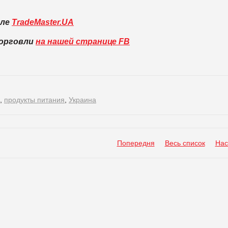
вле
TradeMaster.UA
торговли
на нашей странице FB
,
продукты питания
,
Украина
Попередня
Весь список
Нас