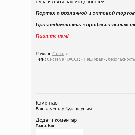
одна из пяти наших ценностей.
Портал о розничной и оптовой торго
Присоединяйтесь к профессионалам 
Пишите нам!
Раздел:
Статті
>
Теги:
Система НАССР
,
«Наш Край»
,
безопасность
Коментарі
Ваш коментар буде першим.
Додати коментар
Ваше імя
*