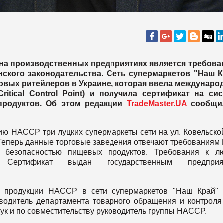
 на производственных предприятиях является требова
нского законодательства. Сеть супермаркетов "Наш 
товых ритейлеров в Украине, которая ввела междунар
ritical Control Point) и получила сертификат на си
продуктов. Об этом редакции
TradeMaster.UA
сообщи
ю HACCP три луцких супермаркеты сети на ул. Ковельской
1. Теперь данные торговые заведения отвечают требованиям
 безопасностью пищевых продуктов. Требования к л
Сертификат выдан государственным предприя
й продукции НАССР в сети супермаркетов "Наш Край" 
оводитель департамента товарного обращения и контроля
ук и по совместительству руководитель группы HACCP.