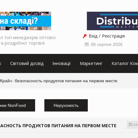
Вхід
Реєстрація
л топ-менеджерів оптової
та роздрібної торгівлі
06 серпня 2026
к
Світовий досвід
Інновації
Маркетинг
Каталог Ком
рай»: безопасность продуктов питания на первом месте
нки NonFood
Нерухомість
30 сі
ОПАСНОСТЬ ПРОДУКТОВ ПИТАНИЯ НА ПЕРВОМ МЕСТЕ