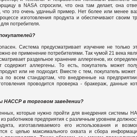
борщицу в NASA спросили, что она там делает, она отве
, что это очень удачный пример. Нет более или менее в
процессе изготовления продукта и обеспечивают своим т
 для потребителя.
покупателей?
опасен. Система предусматривает изучение не только э
можно ее применение потребителями. Так чумой 21 века явл
матривает раздельное хранение аллергенов, их определе
т содержит аллергены. То есть, покупатель может пол
родукт или не подходит. Вместе с тем, покупатель может
на по всем стандартам, что внедренные на предприятии
готовления проводится проверка - бракераж, данные ко
мы НАССР в торговом заведении?
енных, которые нужно пройти для внедрения системы Н
 из работников предприятия с различным уровнем должнос
дукта, изготавливаемого его использования и возмо
ется с целью максимального охвата и сбора информац