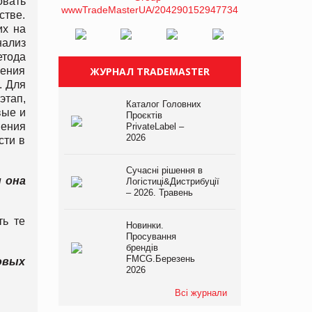
овать
стве.
их на
нализ
етода
ления
ЖУРНАЛ TRADEMASTER
. Для
этап,
Каталог Головних
вые и
Проєктів
нения
PrivateLabel –
2026
сти в
Сучасні рішення в
 она
Логістиці&Дистрибуції
– 2026. Травень
ть те
Новинки.
Просування
брендів
FMCG.Березень
овых
2026
Всі журнали