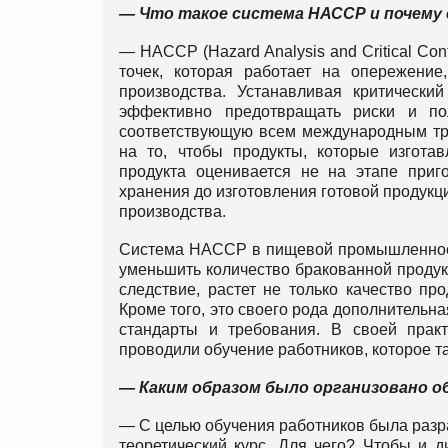
— Что такое система НАССР и почему
— HACCP (Hazard Analysis and Critical Cont
точек, которая работает на опережение
производства. Устанавливая критическ
эффективно предотвращать риски и по
соответствующую всем международным тр
на то, чтобы продукты, которые изготав
продукта оценивается не на этапе приго
хранения до изготовления готовой проду
производства.
Система НАССР в пищевой промышленности
уменьшить количество бракованной продук
следствие, растет не только качество пр
Кроме того, это своего рода дополнительн
стандарты и требования. В своей прак
проводили обучение работников, которое т
— Каким образом было организовано о
— С целью обучения работников была разр
теоретический курс. Для чего? Чтобы и д