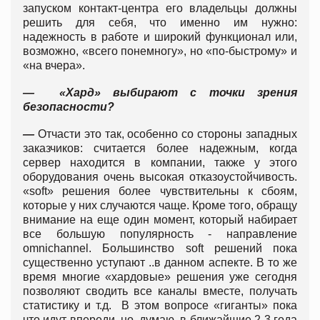
запуском контакт-центра его владельцы должны
решить для себя, что именно им нужно:
надежность в работе и широкий функционал или,
возможно, «всего понемногу», но «по-быстрому» и
«на вчера».
— «Хард» выбирают с точки зрения
безопасности?
—
Отчасти это так, особенно со стороны западных
заказчиков: считается более надежным, когда
сервер находится в компании, также у этого
оборудования очень высокая отказоустойчивость.
«soft» решения более чувствительны к сбоям,
которые у них случаются чаще. Кроме того, обращу
внимание на еще один момент, который набирает
все большую популярность - направление
omnichannel. Большинство soft решений пока
существенно уступают ..в данном аспекте. В то же
время многие «хардовые» решения уже сегодня
позволяют сводить все каналы вместе, получать
статистику и т.д. В этом вопросе «гиганты» пока
что идут впереди, но, думаю, в ближайшие 2-3 года