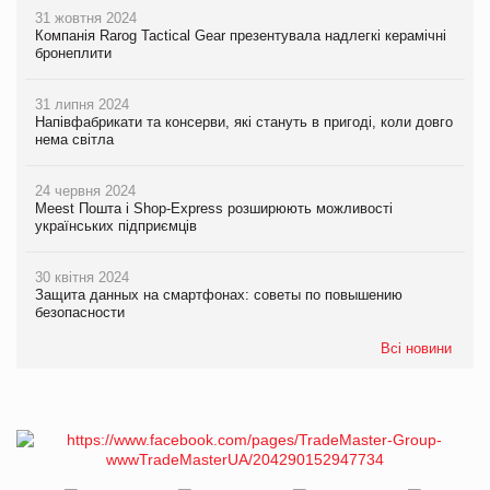
31 жовтня 2024
Компанія Rarog Tactical Gear презентувала надлегкі керамічні
бронеплити
31 липня 2024
Напівфабрикати та консерви, які стануть в пригоді, коли довго
нема світла
24 червня 2024
Meest Пошта і Shop-Express розширюють можливості
українських підприємців
30 квітня 2024
Защита данных на смартфонах: советы по повышению
безопасности
Всі новини