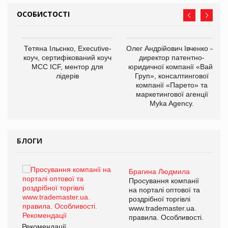
ОСОБИСТОСТІ
,
Тетяна Ільєнко, Executive-
Олег Андрійович Івченко —
ОВ
коуч, сертифікований коуч
директор патентно-
МСС ICF, ментор для
юридичної компанії «Вайз
лідерів
Груп», консалтингової
компанії «Парето» та
маркетингової агенції
Myka Agency.
БЛОГИ
Брагина Людмила
ї
Просування компанії
а
на порталі оптової та
роздрібної торгівлі
www.trademaster.ua.
і.
правила. Особливості.
Рекомендації
Ре