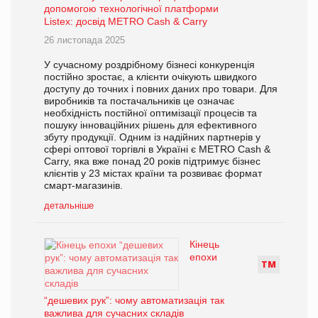
допомогою технологічної платформи
Listex: досвід METRO Cash & Carry
26 листопада 2025
У сучасному роздрібному бізнесі конкуренція
постійно зростає, а клієнти очікують швидкого
доступу до точних і повних даних про товари. Для
виробників та постачальників це означає
необхідність постійної оптимізації процесів та
пошуку інноваційних рішень для ефективного
збуту продукції. Одним із надійних партнерів у
сфері оптової торгівлі в Україні є METRO Cash &
Carry, яка вже понад 20 років підтримує бізнес
клієнтів у 23 містах країни та розвиває формат
смарт-магазинів.
детальніше
Кінець
епохи
Т
М
“дешевих рук”: чому автоматизація так
важлива для сучасних складів