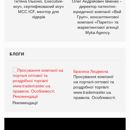
,
Тетяна Ільєнко, Executive-
Олег Андрійович Івченко —
ОВ
коуч, сертифікований коуч
директор патентно-
МСС ICF, ментор для
юридичної компанії «Вайз
лідерів
Груп», консалтингової
компанії «Парето» та
маркетингової агенції
Myka Agency.
БЛОГИ
Брагина Людмила
ї
Просування компанії
а
на порталі оптової та
роздрібної торгівлі
www.trademaster.ua.
і.
правила. Особливості.
Рекомендації
Ре