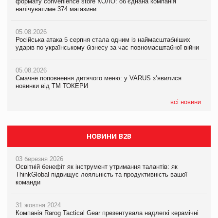
формату convenience store КОЛО: об’єднана компанія
Смачне поповнення дитячого меню: у VARUS з’явилися
налічуватиме 374 магазини
новинки від ТМ ТОКЕРИ
05.08.2026
Amazon звинуватили у недостовірній рекламі екологічних
05.08.2026
05.08.2026
продуктів
Російська атака 5 серпня стала одним із наймасштабніших
Сергій Лісунов про заморожені хлібобулочні вироби на
ударів по українському бізнесу за час повномасштабної війни
PrivateLabel&FMCG Master 2026
05.08.2026
AstraZeneca обговорює найбільшу угоду десятиліття
05.08.2026
04.08.2026
Смачне поповнення дитячого меню: у VARUS з’явилися
Через атаку РФ у Дніпрі пошкоджено склад шоколаду
новинки від ТМ ТОКЕРИ
Millennium
всі новини
НОВИНИ B2B
03 березня 2026
Освітній бенефіт як інструмент утримання талантів: як
ThinkGlobal підвищує лояльність та продуктивність вашої
команди
31 жовтня 2024
Компанія Rarog Tactical Gear презентувала надлегкі керамічні