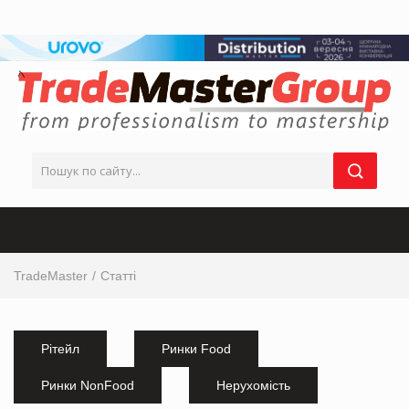
TradeMaster
Статті
Рітейл
Ринки Food
Ринки NonFood
Нерухомість