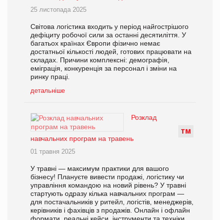
25 листопада 2025
Світова логістика входить у період найгострішого
дефіциту робочої сили за останні десятиліття. У
багатьох країнах Європи фізично немає
достатньої кількості людей, готових працювати на
складах. Причини комплексні: демографія,
еміграція, конкуренція за персонал і зміни на
ринку праці.
детальніше
Розклад
Т
М
навчальних програм на травень
01 травня 2025
У травні — максимум практики для вашого
бізнесу! Плануєте вивести продажі, логістику чи
управління командою на новий рівень? У травні
стартують одразу кілька навчальних програм —
для постачальників у ритейл, логістів, менеджерів,
керівників і фахівців з продажів. Онлайн і офлайн
формати, реальні кейси, інструменти та техніки,