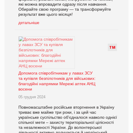
які можна впровадити одразу після навчання.
Обирайте свою програму — та трансформуйте
результат вже цього місяця!
детальніше
Т
М
Допомога співробітникам у лавах ЗСУ
та купівля безпілотників для військових:
благодійні напрямки Мережі аптек АНЦ
восени
05 грудня 2024
Повномасштабне російське вторгнення в Україну
триває вже майже три роки, і за цей час
українське суспільство об'єдналося навколо однієї
спільної мети – захисту територіальної цілісності
та незалежності України. До волонтерської
діяльності активно долучається й український