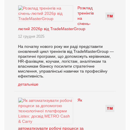
Розклад
тренінгів
Т
М
на
січень-
лютий 2026р від TradeMasterGroup
12 грудня 2025
На початку нового року ми раді представити
оновлений цикл тренінгів від TradeMasterGroup —
практичні програми, що допоможуть керівникам,
HR-фахівцям, коучам, логістам, аналітикам та
власникам бізнесу посилити стратегічне
мислення, управлінські навички та професійну
ефективність.
детальніше
Як
Т
М
автоматизувати робочі процеси за