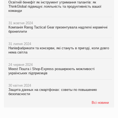
Освітній бенефіт як інструмент утримання талантів: як
ThinkGlobal підвищує лояльність та продуктивність вашої
команди
31 жовтня 2024
Компанія Rarog Tactical Gear презентувала надлегкі керамічні
бронеплити
31 липня 2024
Напівфабрикати та консерви, які стануть в пригоді, коли довго
нема світла
24 червня 2024
Meest Пошта і Shop-Express розширюють можливості
українських підприємців
30 квітня 2024
Защита данных на смартфонах: советы по повышению
безопасности
Всі новини