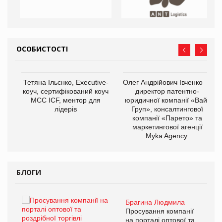
ОСОБИСТОСТІ
,
Тетяна Ільєнко, Executive-
Олег Андрійович Івченко —
ОВ
коуч, сертифікований коуч
директор патентно-
МСС ICF, ментор для
юридичної компанії «Вайз
лідерів
Груп», консалтингової
компанії «Парето» та
маркетингової агенції
Myka Agency.
БЛОГИ
Брагина Людмила
ї
Просування компанії
а
на порталі оптової та