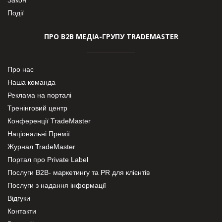
Події
ПРО В2В МЕДІА-ГРУПУ TRADEMASTER
Про нас
Наша команда
Реклама на порталі
Тренінговий центр
Конференції TradeMaster
Національні Премії
Журнал TradeMaster
Портал про Private Label
Послуги В2В- маркетингу та PR для клієнтів
Послуги з надання інформації
Відгуки
Контакти