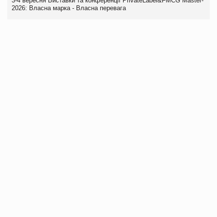
3-4 вересня Виставки та конференції PrivateLabel&FMCG Master-
2026: Власна марка - Власна перевага