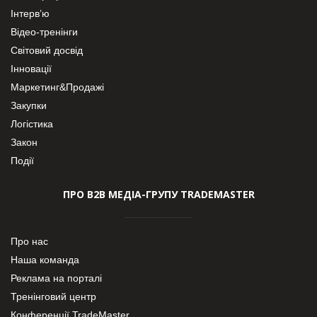
Інтерв’ю
Відео-тренінги
Світовий досвід
Інновації
Маркетинг&Продажі
Закупки
Логістика
Закон
Події
ПРО В2В МЕДІА-ГРУПУ TRADEMASTER
Про нас
Наша команда
Реклама на порталі
Тренінговий центр
Конференції TradeMaster