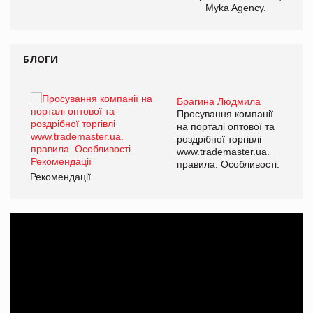
Myka Agency.
БЛОГИ
Брагина Людмила
ї
Просування компанії
а
на порталі оптової та
роздрібної торгівлі
www.trademaster.ua.
і.
правила. Особливості.
Рекомендації
Ре