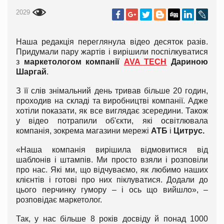
2029
Наша редакція переглянула відео десяток разів.
Придумали пару жартів і вирішили поспілкуватися
з
маркетологом компанії
AVA TECH
Дариною
Шаргай
.
З її слів знімальний день тривав більше 20 годин,
проходив на складі та виробництві компанії. Адже
хотіли показати, як все виглядає зсередини. Також
у відео потрапили об'єкти, які освітлювала
компанія, зокрема магазини мережі
АТБ
і
Цитрус.
«Наша компанія вирішила відмовитися від
шаблонів і штампів. Ми просто взяли і розповіли
про нас. Які ми, що відчуваємо, як любимо наших
клієнтів і готові про них піклуватися. Додали до
цього перчинку гумору – і ось що вийшло», –
розповідає маркетолог.
Так, у нас більше 8 років досвіду й понад 1000