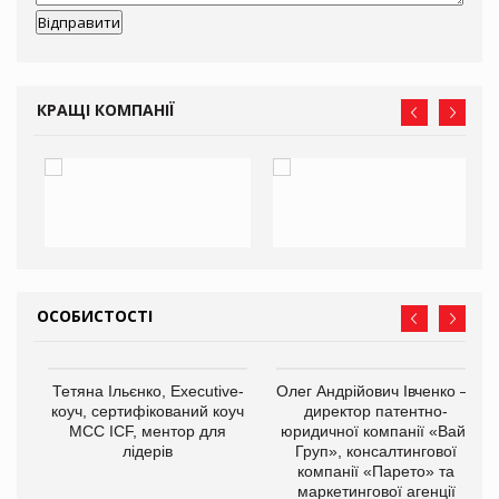
КРАЩІ КОМПАНІЇ
ОСОБИСТОСТІ
,
Тетяна Ільєнко, Executive-
Олег Андрійович Івченко —
ОВ
коуч, сертифікований коуч
директор патентно-
МСС ICF, ментор для
юридичної компанії «Вайз
лідерів
Груп», консалтингової
компанії «Парето» та
маркетингової агенції