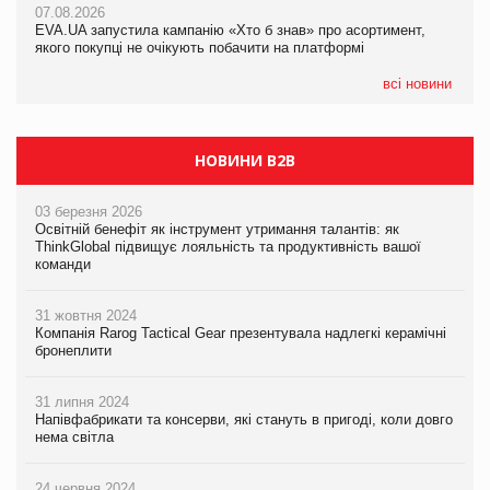
07.08.2026
EVA.UA запустила кампанію «Хто б знав» про асортимент,
05.08.2026
якого покупці не очікують побачити на платформі
Мережа супермаркетів VARUS купує мережу магазинів
формату convenience store КОЛО: об’єднана компанія
налічуватиме 374 магазини
всі новини
НОВИНИ B2B
03 березня 2026
Освітній бенефіт як інструмент утримання талантів: як
ThinkGlobal підвищує лояльність та продуктивність вашої
команди
31 жовтня 2024
Компанія Rarog Tactical Gear презентувала надлегкі керамічні
бронеплити
31 липня 2024
Напівфабрикати та консерви, які стануть в пригоді, коли довго
нема світла
24 червня 2024