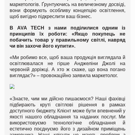
маркетологів. Ґрунтуючись на величезному досвіді,
вони формують особливу концепцію освітлення,
щоб вигідно підкреслити ваш бізнес.
В AVA TECH з нами поділилися одним із
принципів їх роботи: «Якщо покупець не
побачить товар у правильному світлі, навряд
чи він захоче його купити».
«Ми робимо все, щоб ваша продукція виглядала й
освітлювалася не гірше Анджеліни Джолі на
червоній доріжці. А хто ж скаже, що вона погано
виглядає?» – провокаційно заявила маркетолог.
«Знаєте, чим ми дійсно пишаємося? Наші фахівці
підбирають круті світлові рішення в рамках
доступного бюджету. Клієнт може бути впевнений у
якості нашого обладнання та наданих послуг. Ми
використовуємо технологічне обладнання й
естетично поєднуємо його з дизайном приміщень
замовника. Наші клієнти не мають проблем з