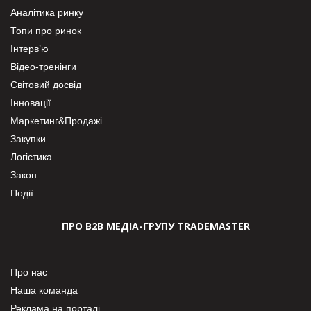
Аналітика ринку
Топи про ринок
Інтерв’ю
Відео-тренінги
Світовий досвід
Інновації
Маркетинг&Продажі
Закупки
Логістика
Закон
Події
ПРО В2В МЕДІА-ГРУПУ TRADEMASTER
Про нас
Наша команда
Реклама на порталі