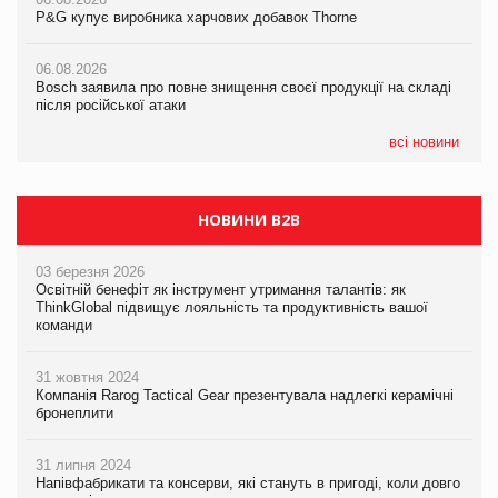
P&G купує виробника харчових добавок Thorne
P&G купує виробника харчових добавок Thorne
05.08.2026
Смачне поповнення дитячого меню: у VARUS з’явилися
06.08.2026
06.08.2026
новинки від ТМ ТОКЕРИ
Bosch заявила про повне знищення своєї продукції на складі
Bosch заявила про повне знищення своєї продукції на складі
після російської атаки
після російської атаки
05.08.2026
Сергій Лісунов про заморожені хлібобулочні вироби на
всі новини
PrivateLabel&FMCG Master 2026
НОВИНИ B2B
03 березня 2026
Освітній бенефіт як інструмент утримання талантів: як
ThinkGlobal підвищує лояльність та продуктивність вашої
команди
31 жовтня 2024
Компанія Rarog Tactical Gear презентувала надлегкі керамічні
бронеплити
31 липня 2024
Напівфабрикати та консерви, які стануть в пригоді, коли довго