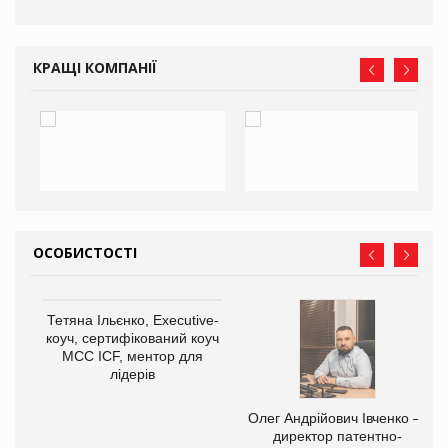
КРАЩІ КОМПАНІЇ
ОСОБИСТОСТІ
Тетяна Ільєнко, Executive-
коуч, сертифікований коуч
МСС ICF, ментор для
лідерів
,
Олег Андрійович Івченко —
ОВ
директор патентно-