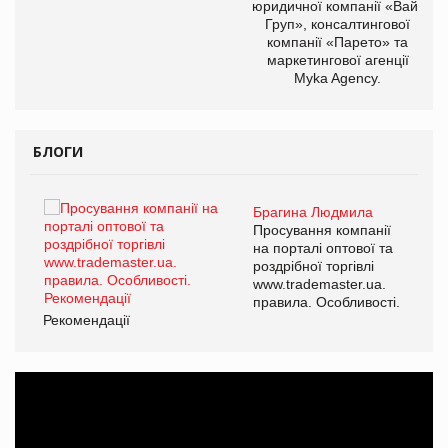
юридичної компанії «Вайз
Груп», консалтингової
компанії «Парето» та
маркетингової агенції
Myka Agency.
БЛОГИ
Брагина Людмила
ї
Просування компанії
а
на порталі оптової та
роздрібної торгівлі
www.trademaster.ua.
і.
правила. Особливості.
Рекомендації
Ре