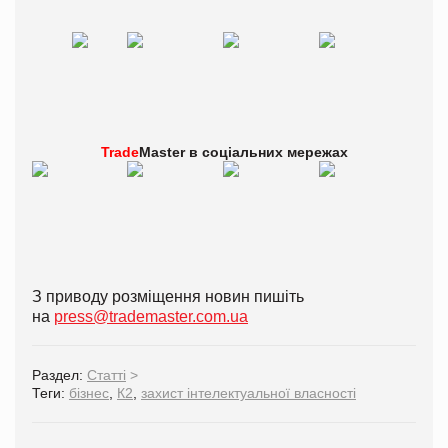
Trade
Master в
соціальних мережах
З приводу розміщення новин пишіть
на
press@trademaster.com.ua
Раздел:
Статті
>
Теги:
бізнес
,
К2
,
захист інтелектуальної власності