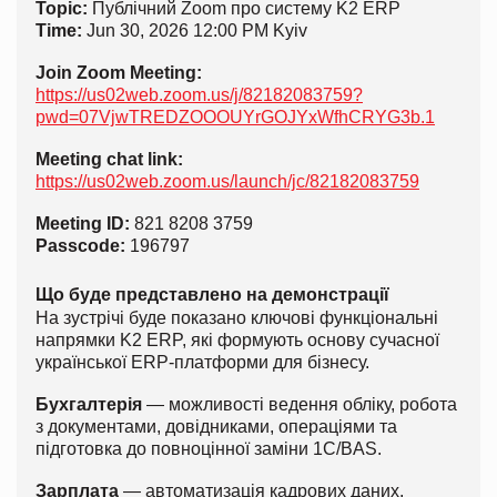
Topic:
Публічний Zoom про систему K2 ERP
Time:
Jun 30, 2026 12:00 PM Kyiv
Join Zoom Meeting:
https://us02web.zoom.us/j/82182083759?
pwd=07VjwTREDZOOOUYrGOJYxWfhCRYG3b.1
Meeting chat link:
https://us02web.zoom.us/launch/jc/82182083759
Meeting ID:
821 8208 3759
Passcode:
196797
Що буде представлено на демонстрації
На зустрічі буде показано ключові функціональні
напрямки K2 ERP, які формують основу сучасної
української ERP-платформи для бізнесу.
Бухгалтерія
— можливості ведення обліку, робота
з документами, довідниками, операціями та
підготовка до повноцінної заміни 1С/BAS.
Зарплата
— автоматизація кадрових даних,