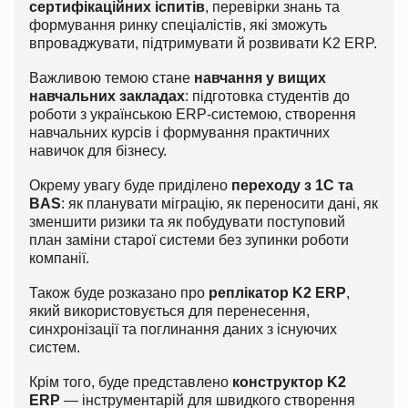
сертифікаційних іспитів
, перевірки знань та
формування ринку спеціалістів, які зможуть
впроваджувати, підтримувати й розвивати K2 ERP.
Важливою темою стане
навчання у вищих
навчальних закладах
: підготовка студентів до
роботи з українською ERP-системою, створення
навчальних курсів і формування практичних
навичок для бізнесу.
Окрему увагу буде приділено
переходу з 1С та
BAS
: як планувати міграцію, як переносити дані, як
зменшити ризики та як побудувати поступовий
план заміни старої системи без зупинки роботи
компанії.
Також буде розказано про
реплікатор K2 ERP
,
який використовується для перенесення,
синхронізації та поглинання даних з існуючих
систем.
Крім того, буде представлено
конструктор K2
ERP
— інструментарій для швидкого створення