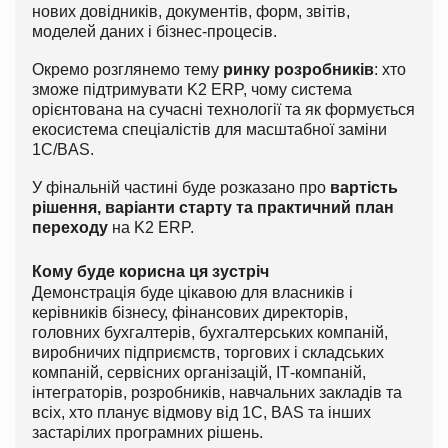
нових довідників, документів, форм, звітів,
моделей даних і бізнес-процесів.
Окремо розглянемо тему
ринку розробників
: хто
зможе підтримувати K2 ERP, чому система
орієнтована на сучасні технології та як формується
екосистема спеціалістів для масштабної заміни
1С/BAS.
У фінальній частині буде розказано про
вартість
рішення, варіанти старту та практичний план
переходу
на K2 ERP.
Кому буде корисна ця зустріч
Демонстрація буде цікавою для власників і
керівників бізнесу, фінансових директорів,
головних бухгалтерів, бухгалтерських компаній,
виробничих підприємств, торгових і складських
компаній, сервісних організацій, ІТ-компаній,
інтеграторів, розробників, навчальних закладів та
всіх, хто планує відмову від 1С, BAS та інших
застарілих програмних рішень.