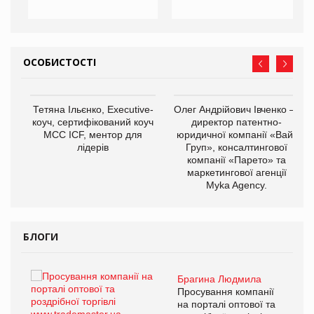
ОСОБИСТОСТІ
,
Тетяна Ільєнко, Executive-
Олег Андрійович Івченко —
ОВ
коуч, сертифікований коуч
директор патентно-
МСС ICF, ментор для
юридичної компанії «Вайз
лідерів
Груп», консалтингової
компанії «Парето» та
маркетингової агенції
Myka Agency.
БЛОГИ
Брагина Людмила
ї
Просування компанії
а
на порталі оптової та