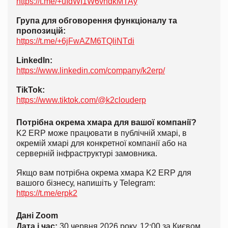
https://t.me/+uIdWI1W6vndkMTAy
Група для обговорення функціоналу та
пропозицій:
https://t.me/+6jFwAZM6TQliNTdi
LinkedIn:
https://www.linkedin.com/company/k2erp/
TikTok:
https://www.tiktok.com/@k2clouderp
Потрібна окрема хмара для вашої компанії?
K2 ERP може працювати в публічній хмарі, в
окремій хмарі для конкретної компанії або на
серверній інфраструктурі замовника.
Якщо вам потрібна окрема хмара K2 ERP для
вашого бізнесу, напишіть у Telegram:
https://t.me/erpk2
Дані Zoom
Дата і час:
30 червня 2026 року, 12:00 за Києвом