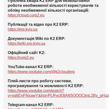
Публічна хмара K2 ERP для безкоштовної
роботи необмеженої кількості користувачів та
обліку необмеженої кількості організацій:
https://cloud.corp2.eu
Публікації та відео про K2 ERP:
https://erp.kyiv.ua
Документація Wiki по K2 ERP:
https://wiki.erp.kyiv.ua
Офіційний сайт K2:
https://corp2.eu
YouTube-канал K2 ERP:
https://www.youtube.com/@k2clouderp
Плей-листи про роботу системи,
програмування та можливості K2 ERP:
https://www.youtube.com/watch?
v=vq6EnFNxawY&list=PLRyc83tAN5QOOCknL2Bv_gHaz
Telegram-канал K2 ERP: