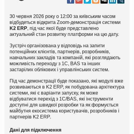
30 червня 2026 року о 12:00 за київським часом
відбудеться відкрита Zoom-демонстрація системи
K2 ERP
, під час якої буде представлено
актуальний стан розвитку платформи на цю дату.
Зустріч організована у відповідь на запити
потенційних клієнтів, партнерів, розробників,
навчальних закладів та компаній, які розглядають
можливість переходу з 1С, BAS та інших
застарілих облікових і управлінських систем.
Під час демонстрації буде показано, які модулі вже
розвиваються в K2 ERP, як побудована архітектура
системи, які є варіанти запуску, як може
відбуватися перехід з 1С/BAS, які інструменти
доступні для швидкої розробки та як формується
майбутня екосистема користувачів, розробників і
партнерів K2 ERP.
Дані для підключення