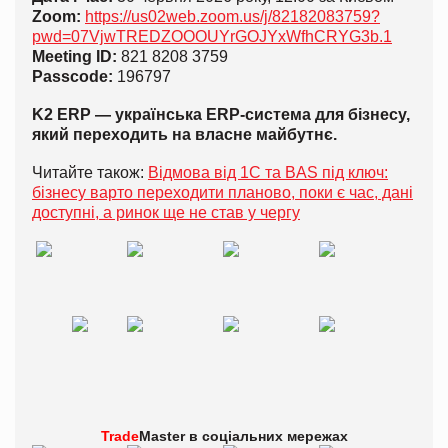
Zoom:
https://us02web.zoom.us/j/82182083759?
pwd=07VjwTREDZOOOUYrGOJYxWfhCRYG3b.1
Meeting ID:
821 8208 3759
Passcode:
196797
K2 ERP — українська ERP-система для бізнесу,
який переходить на власне майбутнє.
Читайте також:
Відмова від 1С та BAS під ключ:
бізнесу варто переходити планово, поки є час, дані
доступні, а ринок ще не став у чергу
Trade
Master в
соціальних мережах