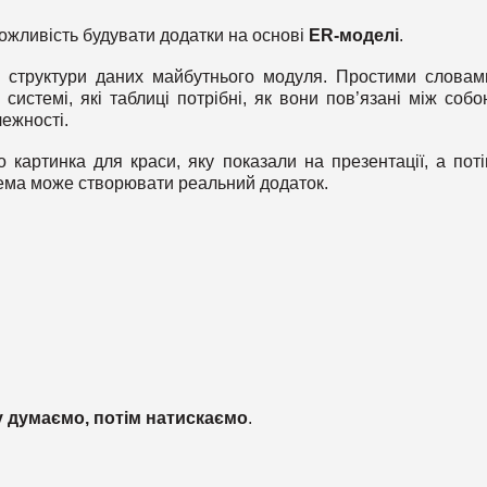
ожливість будувати додатки на основі
ER-моделі
.
структури даних майбутнього модуля. Простими словам
у системі, які таблиці потрібні, як вони пов’язані між собо
лежності.
артинка для краси, яку показали на презентації, а поті
стема може створювати реальний додаток.
у думаємо, потім натискаємо
.