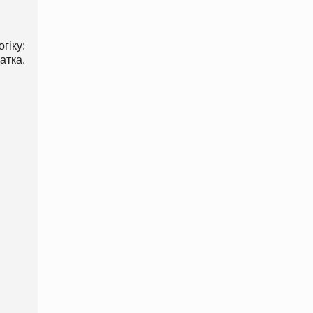
гіку:
атка.