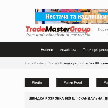
Порта
Новини
Аналітика
Топи про рино
TradeMaster
Статті
Швидка розробка без ШІ: ска
Рітейл
Ринки Food
Ри
ШВИДКА РОЗРОБКА БЕЗ ШІ: СКАНДАЛЬНА І