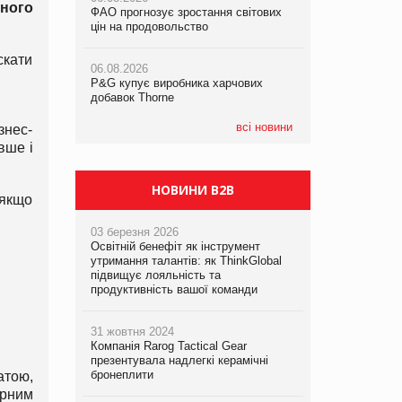
ного
ФАО прогнозує зростання світових
ФАО прогнозує зростання світових
цін на продовольство
цін на продовольство
05.08.2026
Смачне поповнення дитячого меню:
скати
06.08.2026
06.08.2026
у VARUS з’явилися новинки від ТМ
P&G купує виробника харчових
P&G купує виробника харчових
ТОКЕРИ
добавок Thorne
добавок Thorne
05.08.2026
всі новини
знес-
Сергій Лісунов про заморожені
вше і
хлібобулочні вироби на
PrivateLabel&FMCG Master 2026
НОВИНИ B2B
 якщо
03 березня 2026
Освітній бенефіт як інструмент
утримання талантів: як ThinkGlobal
підвищує лояльність та
продуктивність вашої команди
31 жовтня 2024
Компанія Rarog Tactical Gear
презентувала надлегкі керамічні
бронеплити
атою,
арним