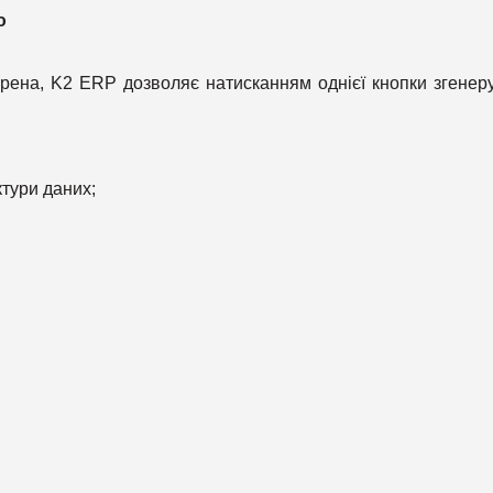
ю
ірена, K2 ERP дозволяє натисканням однієї кнопки згенер
ктури даних;