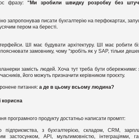
лос фразу:
“Ми зробили швидку розробку без штуч
йно запропонував писати бухгалтерію на перфокартах, запу
усячим пером на бересті.
ерфейси. ШІ має будувати архітектуру. ШІ має робити бі
пояснювати замовнику, чому “зробіть як у SAP, тільки деше
 планерки замість людей. Хоча тут треба бути обережними:
часників, його можуть призначити керівником проєкту.
оронене питання:
а де в цьому всьому людина?
і корисна
ння програмного продукту достатньо написати промпт:
 підприємства, з бухгалтерією, складом, CRM, зарпл
им застосунком, API, мультимовністю, інтеграціями, г