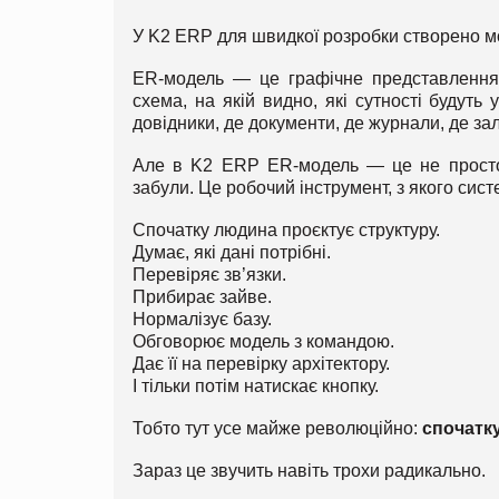
У K2 ERP для швидкої розробки створено м
ER-модель — це графічне представлення 
схема, на якій видно, які сутності будуть 
довідники, де документи, де журнали, де за
Але в K2 ERP ER-модель — це не просто к
забули. Це робочий інструмент, з якого си
Спочатку людина проєктує структуру.
Думає, які дані потрібні.
Перевіряє зв’язки.
Прибирає зайве.
Нормалізує базу.
Обговорює модель з командою.
Дає її на перевірку архітектору.
І тільки потім натискає кнопку.
Тобто тут усе майже революційно:
спочатк
Зараз це звучить навіть трохи радикально.