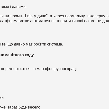
тями і даними.
пиши промпт і вір у диво”, а через нормальну інженерну ло
платформа може автоматично створити типові елементи дод
 те, що давно має робити система.
дноманітного коду
о перетворюється на марафон ручної праці.
ми.
же, зараз буде весело.