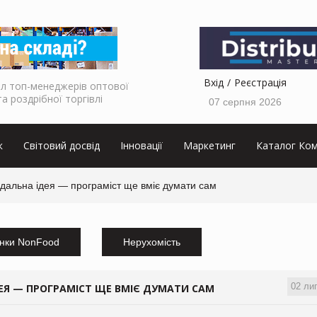
Вхід
Реєстрація
л топ-менеджерів оптової
та роздрібної торгівлі
07 серпня 2026
к
Світовий досвід
Інновації
Маркетинг
Каталог Ком
ндальна ідея — програміст ще вміє думати сам
нки NonFood
Нерухомість
02 ли
ДЕЯ — ПРОГРАМІСТ ЩЕ ВМІЄ ДУМАТИ САМ