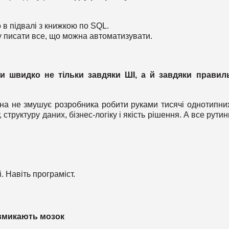
 в підвалі з книжкою по SQL.
ну писати все, що можна автоматизувати.
 швидко не тільки завдяки ШІ, а й завдяки правил
а не змушує розробника робити руками тисячі однотипних
структуру даних, бізнес-логіку і якість рішення. А все рути
 Навіть програміст.
 вмикають мозок