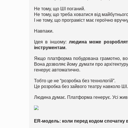
Не тому, що ШІ поганий.
Не тому, що треба ховатися від майбутнього
І не тому, що програміст має героїчно вруч
Навпаки.
Ідея в іншому:
людина може розробляти
інструментам
.
Якщо платформа побудована грамотно, вон
Вона дозволяє йому думати про архітектуру, 
генерує автоматично.
Тобто це не “розробка без технологій”.
Це розробка без зайвого театру навколо ШІ.
Людина думає. Платформа генерує. Усі живі.
ER-модель: коли перед кодом спочатку