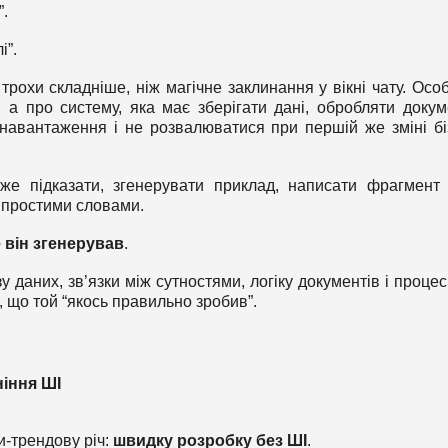
.
і”.
рохи складніше, ніж магічне заклинання у вікні чату. Осо
а про систему, яка має зберігати дані, обробляти докум
навантаження і не розвалюватися при першій же зміні бі
же підказати, згенерувати приклад, написати фрагмент 
 простими словами.
 він згенерував
.
 даних, зв’язки між сутностями, логіку документів і процесі
, що той “якось правильно зробив”.
ніння ШІ
и-трендову річ:
швидку розробку без ШІ
.