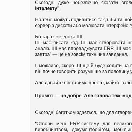
Сьогодні дуже небезпечно сказати вго
інтелекту”
.
На тебе можуть подивитися так, ніби ти що
сервер з дискети або малювати інтерфейс г
Бо зараз же епоха ШІ.
ШІ має писати код. ШІ має створювати інт
аналіз. ШІ має впроваджувати ERP. ШІ має 
завтра” — це не зовсім технічне завдання.
І, можливо, скоро ШІ ще й буде ходити на
він почне говорити розумніше за половину у
Але давайте поставимо просте, майже заб
Промпт — це добре. Але голова теж інод
Сьогодні багатьом здається, що для створе
“Створи мені ERP-систему для великого
виробництвом, документообігом, мобільн