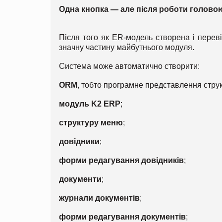
Одна кнопка — але після роботи голово
Після того як ER-модель створена і перев
значну частину майбутнього модуля.
Система може автоматично створити:
ORM
, тобто програмне представлення стру
модуль K2 ERP
;
структуру меню
;
довідники
;
форми редагування довідників
;
документи
;
журнали документів
;
форми редагування документів
;