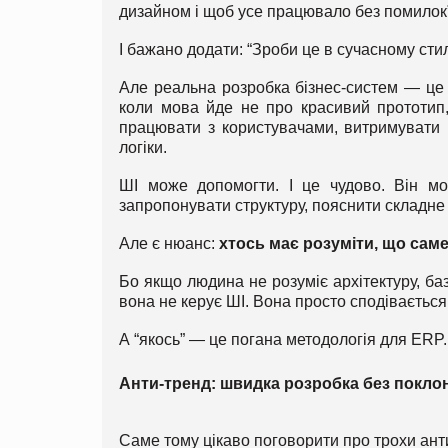
дизайном і щоб усе працювало без помилок”
І бажано додати: “Зроби це в сучасному стил
Але реальна розробка бізнес-систем — це т
коли мова йде не про красивий прототип, 
працювати з користувачами, витримувати 
логіки.
ШІ може допомогти. І це чудово. Він мо
запропонувати структуру, пояснити складне
Але є нюанс:
хтось має розуміти, що саме
Бо якщо людина не розуміє архітектуру, базу
вона не керує ШІ. Вона просто сподівається
А “якось” — це погана методологія для ERP.
Анти-тренд: швидка розробка без покло
Саме тому цікаво поговорити про трохи ант