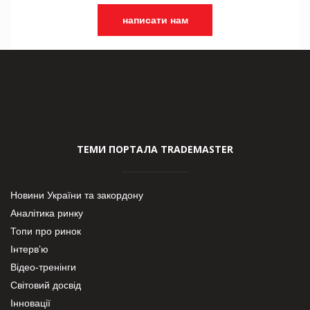
написати нам
ТЕМИ ПОРТАЛА TRADEMASTER
Новини України та закордону
Аналітика ринку
Топи про ринок
Інтерв’ю
Відео-тренінги
Світовий досвід
Інновації