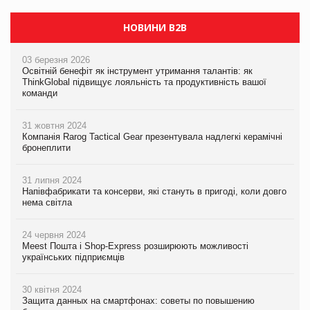
НОВИНИ B2B
03 березня 2026
Освітній бенефіт як інструмент утримання талантів: як
ThinkGlobal підвищує лояльність та продуктивність вашої
команди
31 жовтня 2024
Компанія Rarog Tactical Gear презентувала надлегкі керамічні
бронеплити
31 липня 2024
Напівфабрикати та консерви, які стануть в пригоді, коли довго
нема світла
24 червня 2024
Meest Пошта і Shop-Express розширюють можливості
українських підприємців
30 квітня 2024
Защита данных на смартфонах: советы по повышению