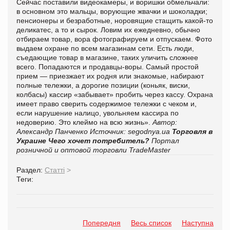
Сейчас поставили видеокамеры, и воришки обмельчали:
в основном это мальцы, ворующие жвачки и шоколадки;
пенсионеры и безработные, норовящие стащить какой-то
деликатес, а то и сырок. Ловим их ежедневно, обычно
отбираем товар, вора фотографируем и отпускаем. Фото
выдаем охране по всем магазинам сети. Есть люди,
съедающие товар в магазине, таких уличить сложнее
всего. Попадаются и продавцы-воры. Самый простой
прием — приезжает их родня или знакомые, набирают
полные тележки, а дорогие позиции (коньяк, виски,
колбасы) кассир «забывает» пробить через кассу. Охрана
имеет право сверить содержимое тележки с чеком и,
если нарушение налицо, увольняем кассира по
недоверию. Это клеймо на всю жизнь».
Автор:
Александр Панченко
Источник: segodnya.ua
Торговля в
Украине
Чего хочет потребитель?
Портал
розничной и оптовой торговли TradeMaster
Раздел:
Статті
>
Теги:
Попередня
Весь список
Наступна