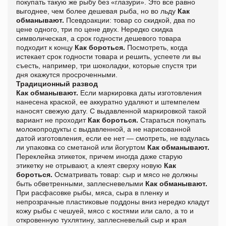
покупать такую же рыбу без «глазури». Это все равно
выгоднее, чем более дешевая рыба, но во льду
Как
обманывают.
Псевдоакции: товар со скидкой, два по
цене одного, три по цене двух. Нередко скидка
символическая, а срок годности дешевого товара
подходит к концу
Как бороться.
Посмотреть, когда
истекает срок годности товара и решить, успеете ли вы
съесть, например, три шоколадки, которые спустя три
дня окажутся просроченными.
Традиционный развод
Как обманывают.
Если маркировка даты изготовления
нанесена краской, ее аккуратно удаляют и штемпелем
наносят свежую дату. С выдавленной маркировкой такой
вариант не проходит
Как бороться.
Стараться покупать
молокопродукты с выдавленной, а не нарисованной
датой изготовления, если ее нет — смотреть, не вздулась
ли упаковка со сметаной или йогуртом
Как обманывают.
Переклейка этикеток, причем иногда даже старую
этикетку не отрывают, а клеят сверху новую
Как
бороться.
Осматривать товар: сыр и мясо не должны
быть обветренными, заплесневелыми
Как обманывают.
При расфасовке рыбы, мяса, сыра в пленку и
непрозрачные пластиковые поддоны вниз нередко кладут
кожу рыбы с чешуей, мясо с костями или сало, а то и
откровенную тухлятину, заплесневелый сыр и края