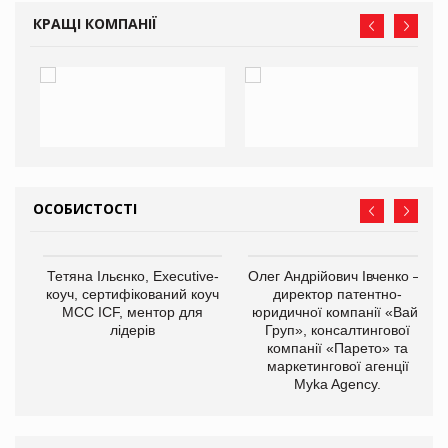
КРАЩІ КОМПАНІЇ
ОСОБИСТОСТІ
,
Тетяна Ільєнко, Executive-
Олег Андрійович Івченко —
ОВ
коуч, сертифікований коуч
директор патентно-
МСС ICF, ментор для
юридичної компанії «Вайз
лідерів
Груп», консалтингової
компанії «Парето» та
маркетингової агенції
Myka Agency.