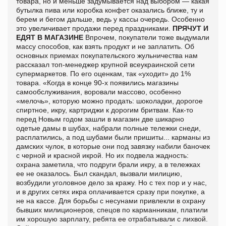
товара, но и меньше задумывается над выбором — какая
бутылка пива или коробка конфет оказались ближе, ту и
берем и бегом дальше, ведь у кассы очередь. Особенно
это увеличивает продажи перед праздниками.
ПРЯЧУТ И
ЕДЯТ В МАГАЗИНЕ
Впрочем, покупатели тоже выдумали
массу способов, как взять продукт и не заплатить. Об
основных приемах покупательского жульничества нам
рассказал топ-менеджер крупной всеукраинской сети
супермаркетов. По его оценкам, так «уходит» до 1%
товара. «Когда в конце 90-х появились магазины
самообслуживания, воровали массово, особенно
«мелочь», которую можно продать: шоколадки, дорогое
спиртное, икру, картриджи к дорогим бритвам. Как-то
перед Новым годом зашли в магазин две шикарно
одетые дамы в шубах, набрали полные тележки снеди,
расплатились, а под шубами были пришиты... карманы из
дамских чулок, в которые они под завязку набили баночек
с черной и красной икрой. Но их подвела жадность:
охрана заметила, что подруги брали икру, а в тележках
ее не оказалось. Был скандал, вызвали милицию,
возбудили уголовное дело за кражу. Но с тех пор и у нас,
и в других сетях икра оплачивается сразу при покупке, а
не на кассе. Для борьбы с несунами привлекли в охрану
бывших милиционеров, спецов по карманникам, платили
им хорошую зарплату, ребята ее отрабатывали с лихвой.