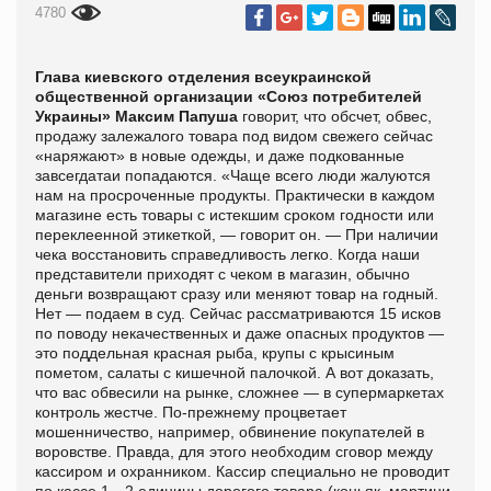
4780
Глава киевского отделения всеукраинской
общественной организации «Союз потребителей
Украины» Максим Папуша
говорит, что обсчет, обвес,
продажу залежалого товара под видом свежего сейчас
«наряжают» в новые одежды, и даже подкованные
завсегдатаи попадаются. «Чаще всего люди жалуются
нам на просроченные продукты. Практически в каждом
магазине есть товары с истекшим сроком годности или
переклеенной этикеткой, — говорит он. — При наличии
чека восстановить справедливость легко. Когда наши
представители приходят с чеком в магазин, обычно
деньги возвращают сразу или меняют товар на годный.
Нет — подаем в суд. Сейчас рассматриваются 15 исков
по поводу некачественных и даже опасных продуктов —
это поддельная красная рыба, крупы с крысиным
пометом, салаты с кишечной палочкой. А вот доказать,
что вас обвесили на рынке, сложнее — в супермаркетах
контроль жестче. По-прежнему процветает
мошенничество, например, обвинение покупателей в
воровстве. Правда, для этого необходим сговор между
кассиром и охранником. Кассир специально не проводит
по кассе 1—2 единицы дорогого товара (коньяк, мартини,