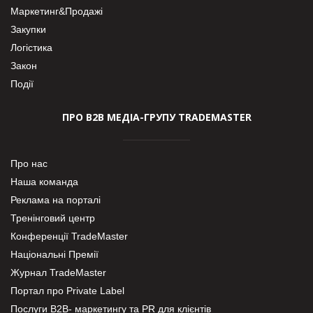
Маркетинг&Продажі
Закупки
Логістика
Закон
Події
ПРО В2В МЕДІА-ГРУПУ TRADEMASTER
Про нас
Наша команда
Реклама на порталі
Тренінговий центр
Конференції TradeMaster
Національні Премії
Журнал TradeMaster
Портал про Private Label
Послуги В2В- маркетингу та PR для клієнтів