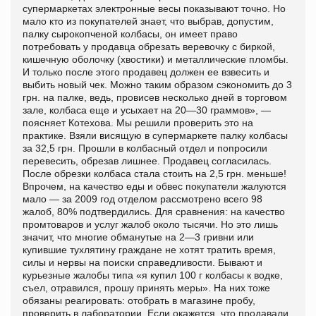
супермаркетах электронные весы показывают точно. Но
мало кто из покупателей знает, что выбрав, допустим,
палку сырокопченой колбасы, он имеет право
потребовать у продавца обрезать веревочку с биркой,
кишечную оболочку (хвостики) и металлические пломбы.
И только после этого продавец должен ее взвесить и
выбить новый чек. Можно таким образом сэкономить до 3
грн. на палке, ведь, провисев несколько дней в торговом
зале, колбаса еще и усыхает на 20—30 граммов», —
поясняет Котехова. Мы решили проверить это на
практике. Взяли висящую в супермаркете палку колбасы
за 32,5 грн. Прошли в колбасный отдел и попросили
перевесить, обрезав лишнее. Продавец согласилась.
После обрезки колбаса стала стоить на 2,5 грн. меньше!
Впрочем, на качество еды и обвес покупатели жалуются
мало — за 2009 год отделом рассмотрено всего 98
жалоб, 80% подтвердились. Для сравнения: на качество
промтоваров и услуг жалоб около тысячи. Но это лишь
значит, что многие обманутые на 2—3 гривни или
купившие тухлятину граждане не хотят тратить время,
силы и нервы на поиски справедливости. Бывают и
курьезные жалобы типа «я купил 100 г колбасы к водке,
съел, отравился, прошу принять меры». На них тоже
обязаны реагировать: отобрать в магазине пробу,
проверить в лаборатории. Если окажется, что продавали