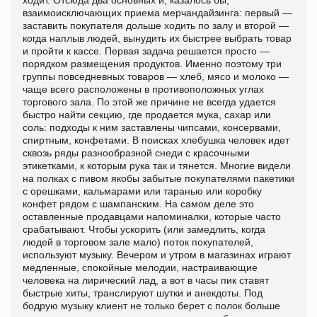
взаимоисключающих приема мерчандайзинга: первый —
заставить покупателя дольше ходить по залу и второй —
когда наплыв людей, вынудить их быстрее выбрать товар
и пройти к кассе. Первая задача решается просто —
порядком размещения продуктов. Именно поэтому три
группы повседневных товаров — хлеб, мясо и молоко —
чаще всего расположены в противоположных углах
торгового зала. По этой же причине не всегда удается
быстро найти секцию, где продается мука, сахар или
соль: подходы к ним заставлены чипсами, консервами,
спиртным, конфетами. В поисках хлебушка человек идет
сквозь ряды разнообразной снеди с красочными
этикетками, к которым рука так и тянется. Многие видели
на полках с пивом якобы забытые покупателями пакетики
с орешками, кальмарами или таранью или коробку
конфет рядом с шампанским. На самом деле это
оставленные продавцами напоминалки, которые часто
срабатывают. Чтобы ускорить (или замедлить, когда
людей в торговом зале мало) поток покупателей,
используют музыку. Вечером и утром в магазинах играют
медленные, спокойные мелодии, настраивающие
человека на лирический лад, а вот в часы пик ставят
быстрые хиты, транслируют шутки и анекдоты. Под
бодрую музыку клиент не только берет с полок больше