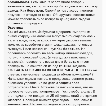
обманывают.
Если клиент берет много товара и
невнимателен, кассир может пробить один и тот же товар
дважды
Как бороться.
Сверяйте чек с ассортиментом
покупок, не отходя от кассы. Обнаружив несоответствие,
можете требовать либо возврата денег, либо выдачи
оплаченного продукта.
Экзотика
Как обманывают.
Из бутылки с дорогим импортным
пивом сотрудники магазина могут выпить содержимое и
налить воды, чаю, из кокоса — через дырочку выпить
молоко, из коробочки с мини-шоколадками, печеньем
вытянуть 1 или несколько штук
Как бороться.
Не
поленитесь положить на весы набор мини-шоколадок,
потрясти кокосовый орех (в нем должна плескаться
жидкость), перевернуть вверх дном бутылку с пивом,
проверить, не сочится ли из-под крышки жидкость.
КОЛБАСА БЕЗ КИШОБОЛОЧЕК И РЫБА НЕТТО
Как же
отвечают нечестные продавцы за обман покупателей?
Начальник отдела контроля продовольственного рынка
Киевского управления по делам защиты прав
потребителей Ольга Котехова разъяснила нам, что на
госуровне торговлю контролирует Госпотребстандарт. В
его подчинении находятся 25 облуправлений и отдельно
киевское. Проверки бывают двух видов — плановые и
внеплановые. Первая проводится раз в год, причем