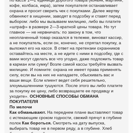
кофе, колбаса, икра), затем покупателя останавливает
охрана и просит сверить чек с покупками. Далее жертву
обвиняют в хищении, заводят в подсобку и ставят перед
выбором: либо мы вызываем милицию, либо вы платите
«штраф» в размере 2—3-кратной цены товара. Но тут
главное — не нервничать: по закону в том, что
неоплаченный товар оказался в тележке, виноват кассир,
а не покупатель, если он, конечно, не спрятал покупку, а
выложил его на кассе. В ответ на претензии охранников
оставайтесь на месте, а не идите с ними в подсобку, где с
вами могут сделать все что угодно, даже подложить товар
в карман или сумку! Возле самой кассы требуйте вызвать
милицию. И помните: охрана не имеет права применять
силу, если вы на них не нападаете, обыскивать вас и
ваши вещи. Если клиент ведет себя решительно,
злоумышленники тушуются. После этого вы либо платите
за покупку ее цену, либо возвращаете ее продавцу и
уходите».
ОСНОВНЫЕ СПОСОБЫ ОБМАНА
ПОКУПАТЕЛЯ
По мелочи
Как обманывают.
На переднем плане выставляют товар
с истекающим сроком годности, свежий прячут в глубине
полок
Как бороться.
Смотреть на дату выпуска,
выбирать товар не в первом ряду, а в глубине. Хлеб