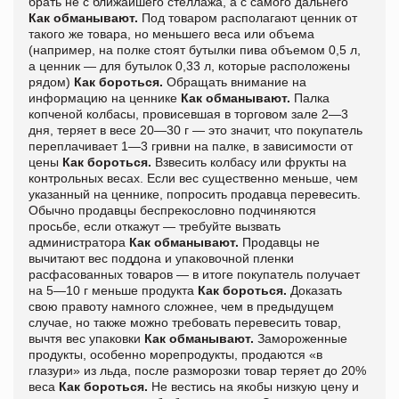
брать не с ближайшего стеллажа, а с самого дальнего
Как обманывают.
Под товаром располагают ценник от
такого же товара, но меньшего веса или объема
(например, на полке стоят бутылки пива объемом 0,5 л,
а ценник — для бутылок 0,33 л, которые расположены
рядом)
Как бороться.
Обращать внимание на
информацию на ценнике
Как обманывают.
Палка
копченой колбасы, провисевшая в торговом зале 2—3
дня, теряет в весе 20—30 г — это значит, что покупатель
переплачивает 1—3 гривни на палке, в зависимости от
цены
Как бороться.
Взвесить колбасу или фрукты на
контрольных весах. Если вес существенно меньше, чем
указанный на ценнике, попросить продавца перевесить.
Обычно продавцы беспрекословно подчиняются
просьбе, если откажут — требуйте вызвать
администратора
Как обманывают.
Продавцы не
вычитают вес поддона и упаковочной пленки
расфасованных товаров — в итоге покупатель получает
на 5—10 г меньше продукта
Как бороться.
Доказать
свою правоту намного сложнее, чем в предыдущем
случае, но также можно требовать перевесить товар,
вычтя вес упаковки
Как обманывают.
Замороженные
продукты, особенно морепродукты, продаются «в
глазури» из льда, после разморозки товар теряет до 20%
веса
Как бороться.
Не вестись на якобы низкую цену и