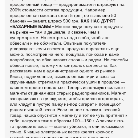
просроченный товар — предпринимателя штрафуют на
200% стоимости остатка продукции. Например,
просроченная сметана стоит 5 грн., ее выявлено 50
баночек — значит, штраф 500 грн.
КАК НАС ДУРЯТ
«БАЗАРНЫЕ БАБЫ»
Многие люди покупают продукты
на рынке — там и дешевле, и свежее, чем в
супермаркете. Но смотреть надо в оба, чтобы не
обвесили и не обсчитали. Опытные покупатели
утверждают: если свежесть продукта определить еще
можно, посмотрев на него, пощупав, понюхав и даже
попробовав, то обвешивают сплошь и рядом. Но способы
обвеса новые, потому что контроль стал жестче. Как
рассказали нам в администрации одного из рынков
Киева, подпиленные, высверленные гири и весы со
скрученными стрелками практически ушли в прошлое —
слишком просто попасться. Теперь используют сильные
магниты от динамиков старых радиоприемников. Магнит
заворачивают в тряпку, мол, чтобы прилавок протирать,
или кладут в пустую пачку из-под сигарет и помещают
рядом с чашкой весов. Если на нее положить весовой
товар, чашка опустится к магниту и тот ее чуть притянет к
себе, накрутив таким образом 100—150 г. А захочет кто-
то проверить весы — магнит убирают, и они показывают
точно. К чашке электронных весов крепят крючок с
леской, которую продавец незаметно тянет вниз,