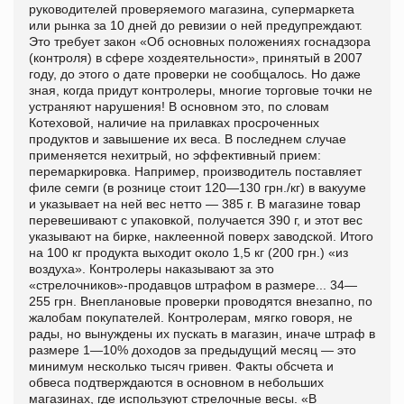
руководителей проверяемого магазина, супермаркета
или рынка за 10 дней до ревизии о ней предупреждают.
Это требует закон «Об основных положениях госнадзора
(контроля) в сфере хоздеятельности», принятый в 2007
году, до этого о дате проверки не сообщалось. Но даже
зная, когда придут контролеры, многие торговые точки не
устраняют нарушения! В основном это, по словам
Котеховой, наличие на прилавках просроченных
продуктов и завышение их веса. В последнем случае
применяется нехитрый, но эффективный прием:
перемаркировка. Например, производитель поставляет
филе семги (в рознице стоит 120—130 грн./кг) в вакууме
и указывает на ней вес нетто — 385 г. В магазине товар
перевешивают с упаковкой, получается 390 г, и этот вес
указывают на бирке, наклеенной поверх заводской. Итого
на 100 кг продукта выходит около 1,5 кг (200 грн.) «из
воздуха». Контролеры наказывают за это
«стрелочников»-продавцов штрафом в размере... 34—
255 грн. Внеплановые проверки проводятся внезапно, по
жалобам покупателей. Контролерам, мягко говоря, не
рады, но вынуждены их пускать в магазин, иначе штраф в
размере 1—10% доходов за предыдущий месяц — это
минимум несколько тысяч гривен. Факты обсчета и
обвеса подтверждаются в основном в небольших
магазинах, где используют стрелочные весы. «В