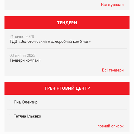
Всі журнали
ТЕНДЕРИ
21 січня 2026
ТДВ «Золотоніський маслоробний комбінат»
03 липня 2023
Тендери компанії
Всі тендери
ТРЕНІНГОВИЙ ЦЕНТР
Яна Олентир
Тетяна Ільєнко
повний список