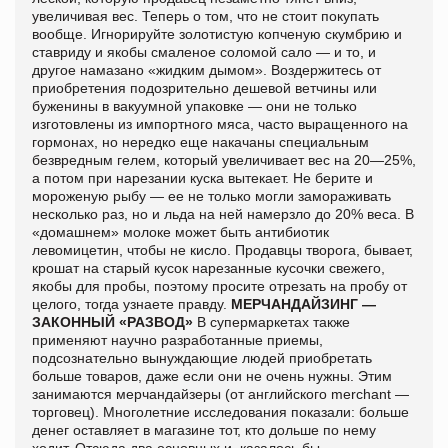
увеличивая вес. Теперь о том, что не стоит покупать
вообще. Игнорируйте золотистую копченую скумбрию и
ставриду и якобы смаленое соломой сало — и то, и
другое намазано «жидким дымом». Воздержитесь от
приобретения подозрительно дешевой ветчины или
буженины в вакуумной упаковке — они не только
изготовлены из импортного мяса, часто выращенного на
гормонах, но нередко еще накачаны специальным
безвредным гелем, который увеличивает вес на 20—25%,
а потом при нарезании куска вытекает. Не берите и
мороженую рыбу — ее не только могли замораживать
несколько раз, но и льда на ней намерзло до 20% веса. В
«домашнем» молоке может быть антибиотик
левомицетин, чтобы не кисло. Продавцы творога, бывает,
крошат на старый кусок нарезанные кусочки свежего,
якобы для пробы, поэтому просите отрезать на пробу от
целого, тогда узнаете правду.
МЕРЧАНДАЙЗИНГ —
ЗАКОННЫЙ «РАЗВОД»
В супермаркетах также
применяют научно разработанные приемы,
подсознательно вынуждающие людей приобретать
больше товаров, даже если они не очень нужны. Этим
занимаются мерчандайзеры (от английского merchant —
торговец). Многолетние исследования показали: больше
денег оставляет в магазине тот, кто дольше по нему
ходит. Отсюда два основных и, казалось бы,