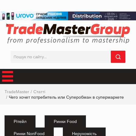
TradeMaster
Статті
Чего хочет потребитель или Суперобман в супермаркете
Рітейл
Ринки Food
Ринки NonFood
Нерухомість