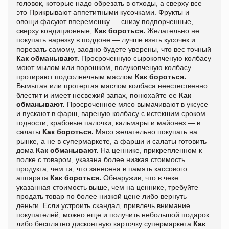
головок, которые надо обрезать в отходы, а сверху все
это Прикрывают аппетитными кусочками. Фрукты и
овощи фасуют вперемешку — снизу подпорченные,
сверху кондиционные;
Как бороться.
Желательно не
покупать нарезку в поддоне — лучше взять кусочек и
порезать самому, заодно будете уверены, что вес точный
Как обманывают.
Просроченную сырокопченую колбасу
моют мылом или порошком, полукопченую колбасу
протирают подсолнечным маслом
Как бороться.
Вымытая или протертая маслом колбаса неестественно
блестит и имеет несвежий запах, понюхайте ее
Как
обманывают.
Просроченное мясо вымачивают в уксусе
и пускают в фарш, вареную колбасу с истекшим сроком
годности, крабовые палочки, кальмары и майонез — в
салаты
Как бороться.
Мясо желательно покупать на
рынке, а не в супермаркете, а фарши и салаты готовить
дома
Как обманывают.
На ценнике, прикрепленном к
полке с товаром, указана более низкая стоимость
продукта, чем та, что занесена в память кассового
аппарата
Как бороться.
Обнаружив, что в чеке
указанная стоимость выше, чем на ценнике, требуйте
продать товар по более низкой цене либо вернуть
деньги. Если устроить скандал, привлечь внимание
покупателей, можно еще и получить небольшой подарок
либо бесплатно дисконтную карточку супермаркета
Как