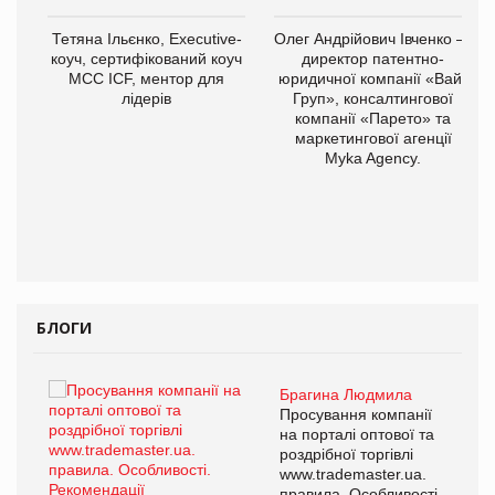
,
Тетяна Ільєнко, Executive-
Олег Андрійович Івченко —
ОВ
коуч, сертифікований коуч
директор патентно-
МСС ICF, ментор для
юридичної компанії «Вайз
лідерів
Груп», консалтингової
компанії «Парето» та
маркетингової агенції
Myka Agency.
БЛОГИ
Брагина Людмила
Просування компанії
на порталі оптової та
роздрібної торгівлі
www.trademaster.ua.
правила. Особливості.