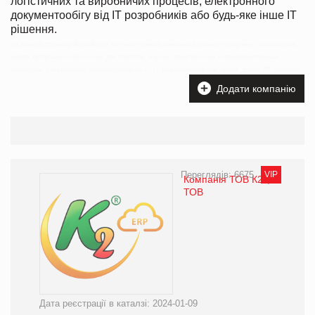
логістичних та виробничих процесів, електронного
документообігу від IT розробників або будь-яке інше ІТ
рішення.
На каждой странице Вы найдете контакты нужной компании и сможете напрямую заказать или
купить програмное обеспечене для торговли, хореки, логистических и производственных
процессов, электронного документооборота от IT разработчиков или любое другие ИТ решение.
Додати компанію
Переглядів: 6675
VIP
Компанія ТОВ К2Р,
ТОВ
Дата реєстрації в каталзі: 2024-01-09