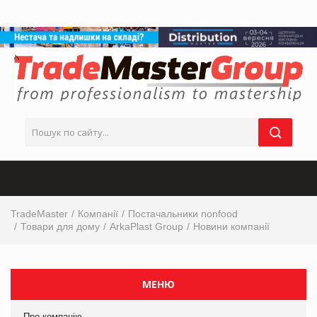
TradeMaster
Компанії
Постачальники nonfood
Товари для дому
ArkaPlast Group
Новини компанії
МЕНЮ
Про компанію