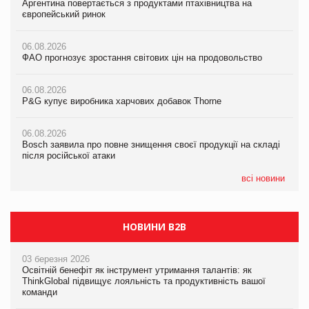
Аргентина повертається з продуктами птахівництва на
Мережа супермаркетів VARUS купує мережу магазинів
Аргентина повертається з продуктами птахівництва на
європейський ринок
формату convenience store КОЛО: об’єднана компанія
європейський ринок
налічуватиме 374 магазини
06.08.2026
06.08.2026
ФАО прогнозує зростання світових цін на продовольство
05.08.2026
ФАО прогнозує зростання світових цін на продовольство
Російська атака 5 серпня стала одним із наймасштабніших
ударів по українському бізнесу за час повномасштабної війни
06.08.2026
06.08.2026
P&G купує виробника харчових добавок Thorne
P&G купує виробника харчових добавок Thorne
05.08.2026
Смачне поповнення дитячого меню: у VARUS з’явилися
06.08.2026
06.08.2026
новинки від ТМ ТОКЕРИ
Bosch заявила про повне знищення своєї продукції на складі
Bosch заявила про повне знищення своєї продукції на складі
після російської атаки
після російської атаки
05.08.2026
Сергій Лісунов про заморожені хлібобулочні вироби на
всі новини
PrivateLabel&FMCG Master 2026
НОВИНИ B2B
03 березня 2026
Освітній бенефіт як інструмент утримання талантів: як
ThinkGlobal підвищує лояльність та продуктивність вашої
команди