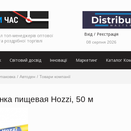
Вхід
Реєстрація
л топ-менеджерів оптової
та роздрібної торгівлі
08 серпня 2026
к
Світовий досвід
Інновації
Маркетинг
Каталог Ком
упаковка
Автоден
Товари компанії
нка пищевая Hozzi, 50 м