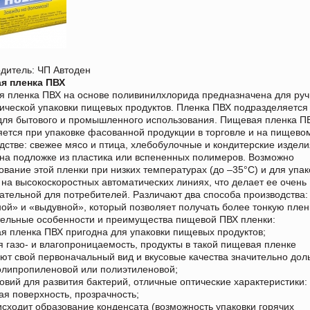
дитель: ЧП Автоден
я пленка ПВХ
 пленка ПВХ на основе поливинилхлорида предназначена для руч
ической упаковки пищевых продуктов. Пленка ПВХ подразделяется
для бытового и промышленного использования. Пищевая пленка П
ется при упаковке фасованной продукции в торговле и на пищево
дстве: свежее мясо и птица, хлебобулочные и кондитерские издели
на подложке из пластика или вспененных полимеров. Возможно
ование этой пленки при низких температурах (до –35°С) и для упак
 на высокоскоростных автоматических линиях, что делает ее очень
ательной для потребителей. Различают два способа производства:
ой» и «выдувной», который позволяет получать более тонкую плен
ельные особенности и преимущества пищевой ПВХ пленки:
я пленка ПВХ пригодна для упаковки пищевых продуктов;
я газо- и влагопроницаемость, продукты в такой пищевая пленке
ют свой первоначальный вид и вкусовые качества значительно дол
олипропиленовой или полиэтиленовой;
ловий для развития бактерий, отличные оптические характеристики:
ая поверхность, прозрачность;
исходит образование конденсата (возможность упаковки горячих