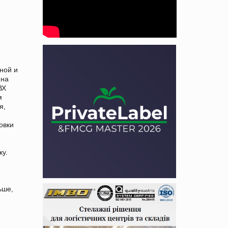
ной и
 на
ВХ
м
я,
овки
ку.
ьше,