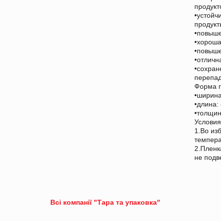
продукт
•устойч
продукт
•повыше
•хороша
•повыше
•отличн
•сохран
перепад
Форма п
•ширина
•длина:
•толщин
Условия
1.Во из
темпера
2.Пленк
не подв
Всі компанії "Тара та упаковка"