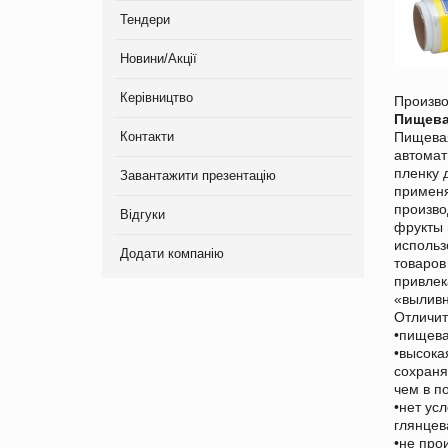
Тендери
Новини/Акції
Керівництво
Произво
Пищева
Контакти
Пищевая
автомат
пленку 
Завантажити презентацію
применя
произво
Відгуки
фрукты 
использ
Додати компанію
товаров
привлек
«выливн
Отличит
•пищева
•высока
сохраня
чем в п
•нет ус
глянцев
•не про