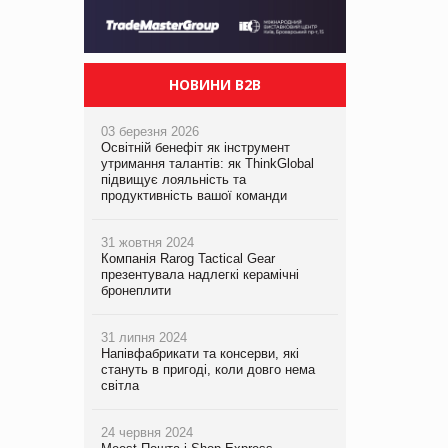
НОВИНИ B2B
03 березня 2026
Освітній бенефіт як інструмент
утримання талантів: як ThinkGlobal
підвищує лояльність та
продуктивність вашої команди
31 жовтня 2024
Компанія Rarog Tactical Gear
презентувала надлегкі керамічні
бронеплити
31 липня 2024
Напівфабрикати та консерви, які
стануть в пригоді, коли довго нема
світла
24 червня 2024