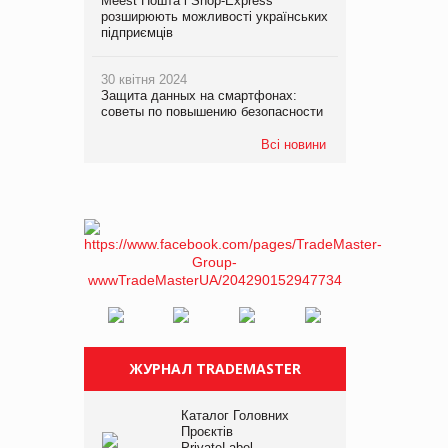
Meest Пошта і Shop-Express
розширюють можливості українських
підприємців
30 квітня 2024
Защита данных на смартфонах:
советы по повышению безопасности
Всі новини
ЖУРНАЛ TRADEMASTER
Каталог Головних
Проєктів
PrivateLabel –