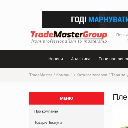
Порта
Новини
Аналітика
Топи про рино
TradeMaster
Компанії
Каталог товаров
Тара та 
Пле
МЕНЮ
Про компанію
Товари/Послуги