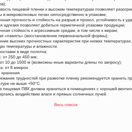
ов);
ивость пищевой пленки к высоким температурам позволяет разогре
ы в микроволновых печах непосредственно в упаковке;
нная прочность и стойкость на разрыв и прокол, устойчивость к уд
я адгезия позволяет добиться герметичной упаковки продукции;
нная стойкость к агрессивным средам, в том числе к жирам;
ая «память» (восстановление первоначальной формы);
ение высоких прочностных характеристик при низких температурах
ах температуры и влажности.
оставки в виде полотна:
: от 250 до 450 мм;
 от 10 до 1500 м (возможны иные варианты длины по запросу);
а: от 8 микрон.
 хранения
бежание трудностей при размотке пленку рекомендуется хранить п
туре не выше +50°С.
а пищевая ПВХ должна храниться в помещениях с хорошей вентил
ергаясь воздействию влаги и прямых солнечных лучей.
Весь список