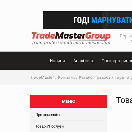
Порта
Новини
Аналітика
Топи про рино
TradeMaster
Компанії
Каталог товаров
Тара та 
Тов
МЕНЮ
Про компанію
Товари/Послуги