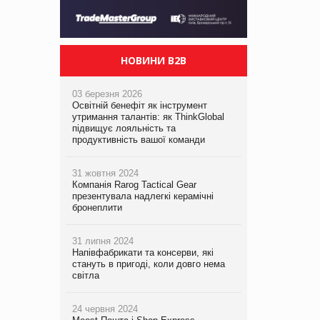
НОВИНИ B2B
03 березня 2026
Освітній бенефіт як інструмент
утримання талантів: як ThinkGlobal
підвищує лояльність та
продуктивність вашої команди
31 жовтня 2024
Компанія Rarog Tactical Gear
презентувала надлегкі керамічні
бронеплити
31 липня 2024
Напівфабрикати та консерви, які
стануть в пригоді, коли довго нема
світла
24 червня 2024