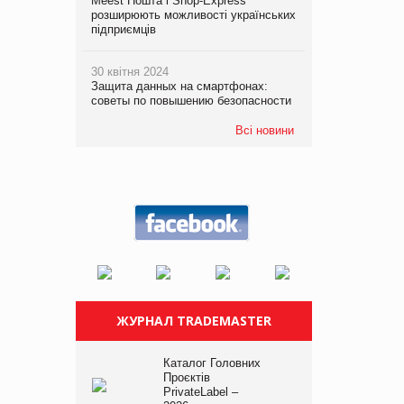
Meest Пошта і Shop-Express
розширюють можливості українських
підприємців
30 квітня 2024
Защита данных на смартфонах:
советы по повышению безопасности
Всі новини
ЖУРНАЛ TRADEMASTER
Каталог Головних
Проєктів
PrivateLabel –