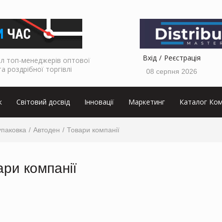
Вхід
Реєстрація
л топ-менеджерів оптової
та роздрібної торгівлі
08 серпня 2026
к
Світовий досвід
Інновації
Маркетинг
Каталог Ком
упаковка
Автоден
Товари компанії
ари компанії