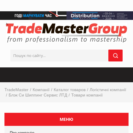
TradeMaster
Компанії
Каталог товаров
Логістичні компанії
Блэк Си Шиппинг Сервис ЛТД
Товари компанії
МЕНЮ
Про компанію