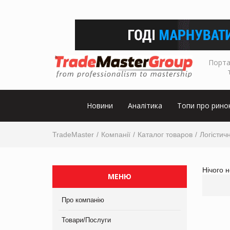
Порта
Новини
Аналітика
Топи про рино
TradeMaster
Компанії
Каталог товаров
Логістичн
Нічого 
МЕНЮ
Про компанію
Товари/Послуги