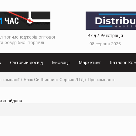
Вхід
Реєстрація
л топ-менеджерів оптової
та роздрібної торгівлі
08 серпня 2026
к
Світовий досвід
Інновації
Маркетинг
Каталог Ком
і компанії
Блэк Си Шиппинг Сервис ЛТД
Про компанію
не знайдено