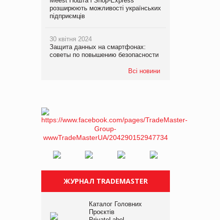
Meest Пошта і Shop-Express
розширюють можливості українських
підприємців
30 квітня 2024
Защита данных на смартфонах:
советы по повышению безопасности
Всі новини
ЖУРНАЛ TRADEMASTER
Каталог Головних
Проєктів
PrivateLabel –