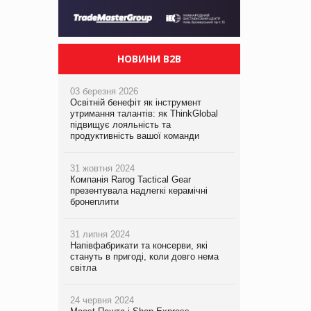
НОВИНИ B2B
03 березня 2026
Освітній бенефіт як інструмент
утримання талантів: як ThinkGlobal
підвищує лояльність та
продуктивність вашої команди
31 жовтня 2024
Компанія Rarog Tactical Gear
презентувала надлегкі керамічні
бронеплити
31 липня 2024
Напівфабрикати та консерви, які
стануть в пригоді, коли довго нема
світла
24 червня 2024