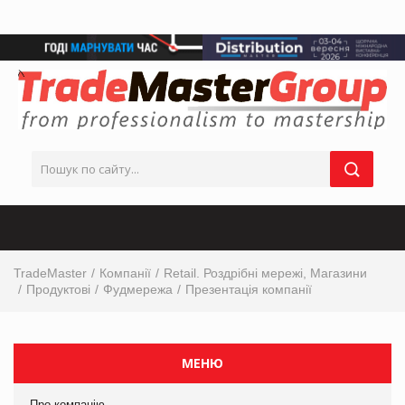
TradeMaster
Компанії
Retail. Роздрібні мережі, Магазини
Продуктові
Фудмережа
Презентація компанії
МЕНЮ
Про компанію