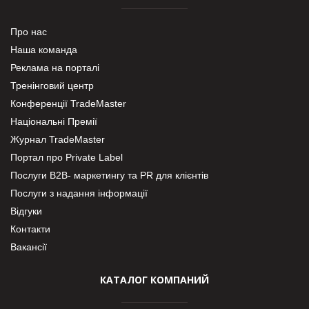
Про нас
Наша команда
Реклама на порталі
Тренінговий центр
Конференції TradeMaster
Національні Премії
Журнал TradeMaster
Портал про Private Label
Послуги В2В- маркетингу та PR для клієнтів
Послуги з надання інформації
Відгуки
Контакти
Вакансії
КАТАЛОГ КОМПАНИЙ