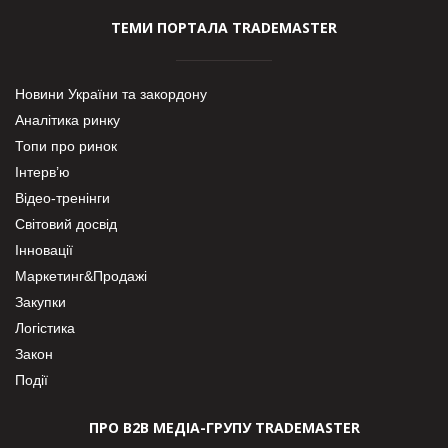
ТЕМИ ПОРТАЛА TRADEMASTER
Новини України та закордону
Аналітика ринку
Топи про ринок
Інтерв’ю
Відео-тренінги
Світовий досвід
Інновації
Маркетинг&Продажі
Закупки
Логістика
Закон
Події
ПРО В2В МЕДІА-ГРУПУ TRADEMASTER