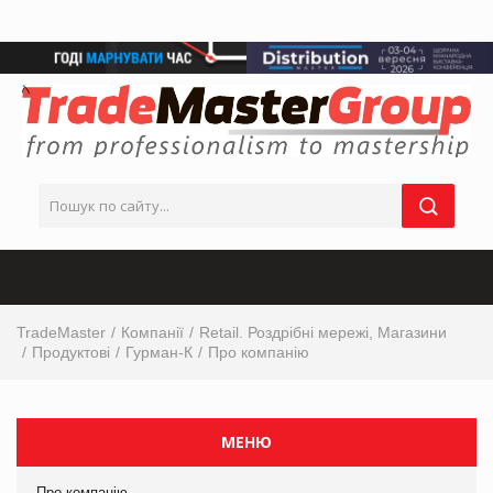
TradeMaster
Компанії
Retail. Роздрібні мережі, Магазини
Продуктові
Гурман-К
Про компанію
МЕНЮ
Про компанію