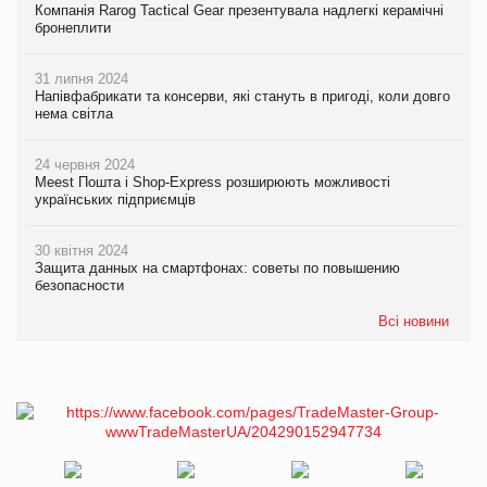
Компанія Rarog Tactical Gear презентувала надлегкі керамічні
бронеплити
31 липня 2024
Напівфабрикати та консерви, які стануть в пригоді, коли довго
нема світла
24 червня 2024
Meest Пошта і Shop-Express розширюють можливості
українських підприємців
30 квітня 2024
Защита данных на смартфонах: советы по повышению
безопасности
Всі новини