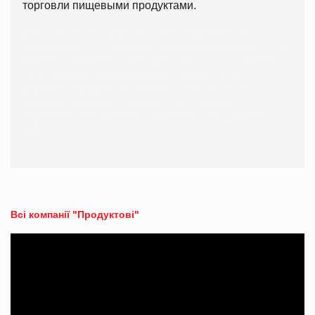
торговли пищевыми продуктами.
розничные сети украины 2017, крупнейшие
розничные сети украины, крупные розничные сети
украины, торговые сети украины список, торговые
сети украина, национальные торговые сети
украины, продовольственные торговые сети
украины, крупные торговые сети украины, все
торговые сети украины, торговые сети украины
2017
Всі компанії "Продуктові"