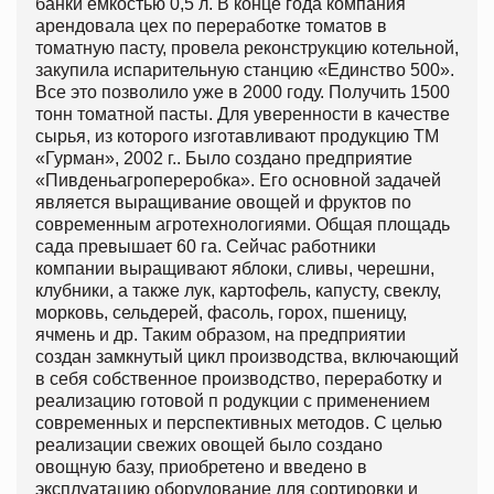
банки емкостью 0,5 л. В конце года компания
арендовала цех по переработке томатов в
томатную пасту, провела реконструкцию котельной,
закупила испарительную станцию ​​«Единство 500».
Все это позволило уже в 2000 году. Получить 1500
тонн томатной пасты. Для уверенности в качестве
сырья, из которого изготавливают продукцию ТМ
«Гурман», 2002 г.. Было создано предприятие
«Пивденьагропереробка». Его основной задачей
является выращивание овощей и фруктов по
современным агротехнологиями. Общая площадь
сада превышает 60 га. Сейчас работники
компании выращивают яблоки, сливы, черешни,
клубники, а также лук, картофель, капусту, свеклу,
морковь, сельдерей, фасоль, горох, пшеницу,
ячмень и др. Таким образом, на предприятии
создан замкнутый цикл производства, включающий
в себя собственное производство, переработку и
реализацию готовой п родукции с применением
современных и перспективных методов. С целью
реализации свежих овощей было создано
овощную базу, приобретено и введено в
эксплуатацию оборудование для сортировки и