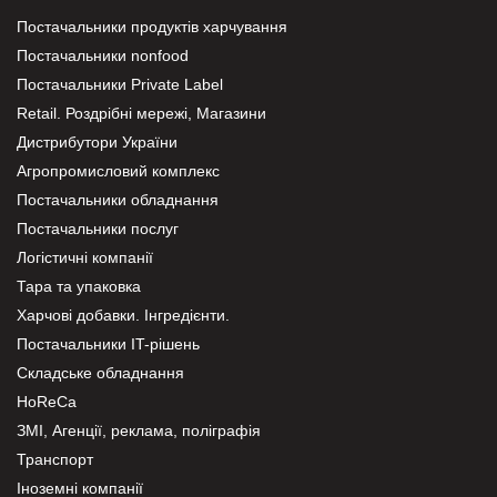
Постачальники продуктів харчування
Постачальники nonfood
Постачальники Private Label
Retail. Роздрібні мережі, Магазини
Дистрибутори України
Агропромисловий комплекс
Постачальники обладнання
Постачальники послуг
Логістичні компанії
Тара та упаковка
Харчові добавки. Інгредієнти.
Постачальники IT-рішень
Складське обладнання
HoReCa
ЗМІ, Агенції, реклама, поліграфія
Транспорт
Іноземні компанії