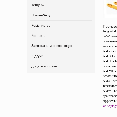
Тендери
Новини/Акції
Керівництво
Произво
Jungheinr
Контакти
собой иде
помещения
Завантажити презентацію
маневренн
АМ 22 - т
Відгуки
АМ 08l - т
АМ 30 - Т
Додати компанію
роликами.
АМ V05 - 
небольших
AMX - тел
тележки с
AMW - Тел
производс
эффективн
www.jungh