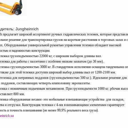
дитель: Jungheinrich
ich предлагает широкий ассортимент ручных гидравлических тележек, которые представ
альное решение для транспортировки грузов на короткие расстояния в торговых залах и 
х. Оборудованные универсальной рукоятью управления тележки обладают высокой
остью и надежностью конструкции.
ележка грузоподъемностью 22000 кг, с широким выбором длинны вил.
ележка для работы с паллетами с особенно низким захватом (до 36 мм).
ележка грузоподъемностью 3000 кг. В стандартном исполнении оснащена тандемными 
 также для этой тележки доступен широкий выбор длинны выл от 1200-2100 мм.
тележка для витринных поддонов (грузоподъемностью 500 кг.). Идеальное решение для
 поддонов, составляющих четверть илиполовину эвропаллеты.
ежка с ножничным подъемным механизмом. При грузоподъености 1000 кг. рбочая высо
оставляет 800 мм.
ежка оборудованная весами -это мобильные взвешивающие устройства для складов,
тва и отгрузки. Конструкция тележки с 4-мя взвешивающими элементами гарантирует
ость и точность взвешивания (не менее 99,9% реального веса груза).
einrich.ua