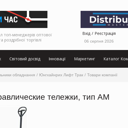
Вхід
Реєстрація
л топ-менеджерів оптової
та роздрібної торгівлі
06 серпня 2026
к
Світовий досвід
Інновації
Маркетинг
Каталог Ком
льники обладнання
Юнгхайнрих Лифт Трак
Товари компанії
равлические тележки, тип АМ