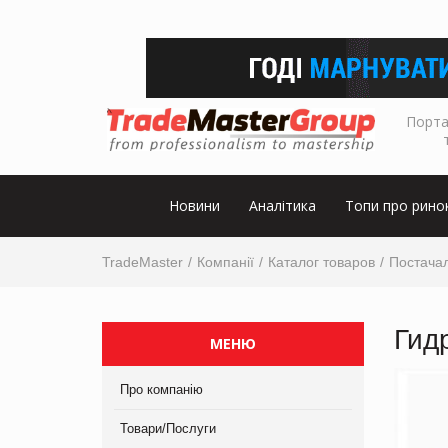
Порта
Новини
Аналітика
Топи про рино
TradeMaster
Компанії
Каталог товаров
Постача
Гид
МЕНЮ
Про компанію
Товари/Послуги