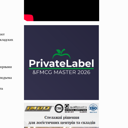
ляют
складских
опорными
 подъема
та