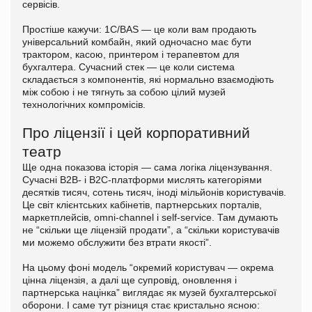
сервісів.
Простіше кажучи: 1С/BAS — це коли вам продають
універсальний комбайн, який одночасно має бути
трактором, касою, принтером і терапевтом для
бухгалтера. Сучасний стек — це коли система
складається з компонентів, які нормально взаємодіють
між собою і не тягнуть за собою цілий музей
технологічних компромісів.
Про ліцензії і цей корпоративний
театр
Ще одна показова історія — сама логіка ліцензування.
Сучасні B2B- і B2C-платформи мислять категоріями
десятків тисяч, сотень тисяч, іноді мільйонів користувачів.
Це світ клієнтських кабінетів, партнерських порталів,
маркетплейсів, omni-channel і self-service. Там думають
не “скільки ще ліцензій продати”, а “скільки користувачів
ми можемо обслужити без втрати якості”.
На цьому фоні модель “окремий користувач — окрема
цінна ліцензія, а далі ще супровід, оновлення і
партнерська націнка” виглядає як музей бухгалтерської
оборони. І саме тут різниця стає кристально ясною: