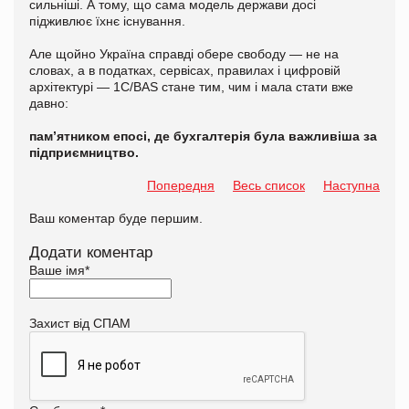
сильніші. А тому, що сама модель держави досі
підживлює їхнє існування.
Але щойно Україна справді обере свободу — не на
словах, а в податках, сервісах, правилах і цифровій
архітектурі — 1С/BAS стане тим, чим і мала стати вже
давно:
пам’ятником епосі, де бухгалтерія була важливіша за
підприємництво.
Попередня
Весь список
Наступна
Ваш коментар буде першим.
Додати коментар
Ваше імя
*
Захист від СПАМ