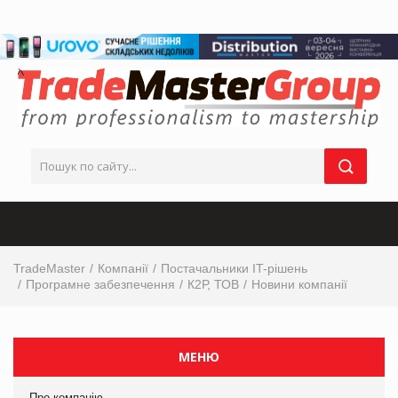
TradeMaster
Компанії
Постачальники IT-рішень
Програмне забезпечення
К2Р, ТОВ
Новини компанії
МЕНЮ
Про компанію