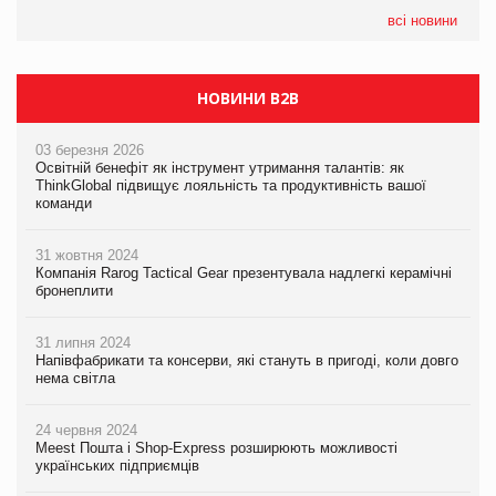
формату convenience store КОЛО: об’єднана компанія
налічуватиме 374 магазини
всі новини
НОВИНИ B2B
03 березня 2026
Освітній бенефіт як інструмент утримання талантів: як
ThinkGlobal підвищує лояльність та продуктивність вашої
команди
31 жовтня 2024
Компанія Rarog Tactical Gear презентувала надлегкі керамічні
бронеплити
31 липня 2024
Напівфабрикати та консерви, які стануть в пригоді, коли довго
нема світла
24 червня 2024
Meest Пошта і Shop-Express розширюють можливості
українських підприємців