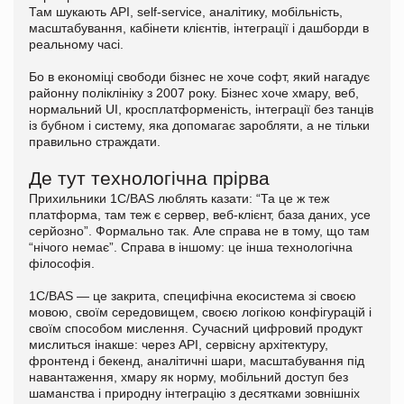
Там шукають API, self-service, аналітику, мобільність,
масштабування, кабінети клієнтів, інтеграції і дашборди в
реальному часі.
Бо в економіці свободи бізнес не хоче софт, який нагадує
районну поліклініку з 2007 року. Бізнес хоче хмару, веб,
нормальний UI, кросплатформеність, інтеграції без танців
із бубном і систему, яка допомагає заробляти, а не тільки
правильно страждати.
Де тут технологічна прірва
Прихильники 1С/BAS люблять казати: “Та це ж теж
платформа, там теж є сервер, веб-клієнт, база даних, усе
серйозно”. Формально так. Але справа не в тому, що там
“нічого немає”. Справа в іншому: це інша технологічна
філософія.
1С/BAS — це закрита, специфічна екосистема зі своєю
мовою, своїм середовищем, своєю логікою конфігурацій і
своїм способом мислення. Сучасний цифровий продукт
мислиться інакше: через API, сервісну архітектуру,
фронтенд і бекенд, аналітичні шари, масштабування під
навантаження, хмару як норму, мобільний доступ без
шаманства і природну інтеграцію з десятками зовнішніх