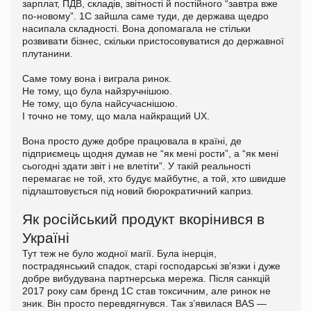
зарплат, ПДВ, складів, звітності й постійного “завтра вже
по-новому”. 1С зайшла саме туди, де держава щедро
насипала складності. Вона допомагала не стільки
розвивати бізнес, скільки пристосовуватися до державної
плутанини.
Саме тому вона і виграла ринок.
Не тому, що була найзручнішою.
Не тому, що була найсучаснішою.
І точно не тому, що мала найкращий UX.
Вона просто дуже добре працювала в країні, де
підприємець щодня думав не “як мені рости”, а “як мені
сьогодні здати звіт і не влетіти”. У такій реальності
перемагає не той, хто будує майбутнє, а той, хто швидше
підлаштовується під новий бюрократичний каприз.
Як російський продукт вкорінився в
Україні
Тут теж не було жодної магії. Була інерція,
пострадянський спадок, старі господарські зв’язки і дуже
добре вибудувана партнерська мережа. Після санкцій
2017 року сам бренд 1С став токсичним, але ринок не
зник. Він просто перевдягнувся. Так з’явилася BAS —