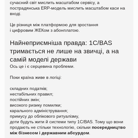
сучасний світ мислить масштабом сервісу, а
пострадянська ERP-модель мислить масштабом каси на
вході.
Це різниця між платформою для зростання
і цифровим ЖЕКом з абонплатою.
Найнеприємніша правда: 1С/BAS
тримається не лише на звичці, а на
самій моделі держави
Ось це і є серцевина проблеми.
Поки країна живе в логіці:
складних податків;
нестабільних правил;
постійних змін;
високого ризику помилки;
карального адміністрування;
примусу до облікового ритуалізму,
доти будуть жити й системи типу 1С/BAS. Тому що вони
продають не стільки технологію, скільки
посередництво
між бізнесом і державним абсурдом
.