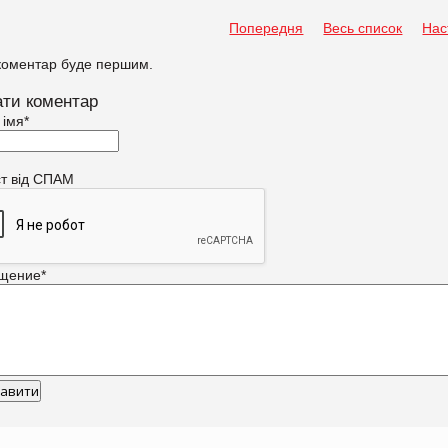
Попередня
Весь список
Нас
коментар буде першим.
ти коментар
 імя
*
ст від СПАМ
щение
*