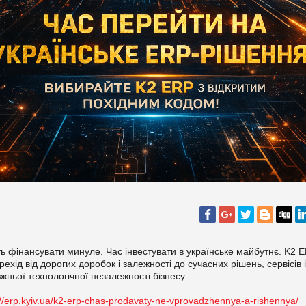
ь фінансувати минуле. Час інвестувати в українське майбутнє. K2
рехід від дорогих доробок і залежності до сучасних рішень, сервісів 
жньої технологічної незалежності бізнесу.
://erp.kyiv.ua/k2-erp-chas-prodavaty-ne-vprovadzhennya-a-rishennya/