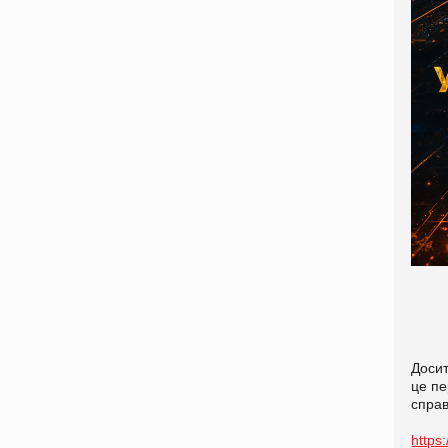
Досит
це пе
справ
https