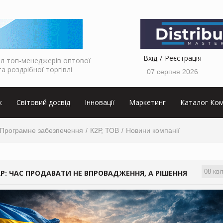
Вхід
Реєстрація
л топ-менеджерів оптової
та роздрібної торгівлі
07 серпня 2026
к
Світовий досвід
Інновації
Маркетинг
Каталог Ком
Програмне забезпечення
К2Р, ТОВ
Новини компанії
08 кві
RP: ЧАС ПРОДАВАТИ НЕ ВПРОВАДЖЕННЯ, А РІШЕННЯ