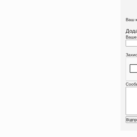
Ваш 
Дода
Ваше
Захи
Сооб