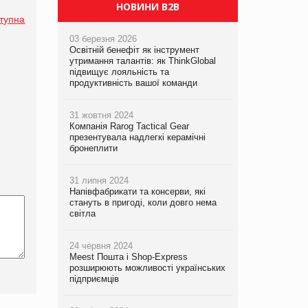
PrivateLabel&FMCG Master 2026
НОВИНИ B2B
тупна
03 березня 2026
Освітній бенефіт як інструмент
утримання талантів: як ThinkGlobal
підвищує лояльність та
продуктивність вашої команди
31 жовтня 2024
Компанія Rarog Tactical Gear
презентувала надлегкі керамічні
бронеплити
31 липня 2024
Напівфабрикати та консерви, які
стануть в пригоді, коли довго нема
світла
24 червня 2024
Meest Пошта і Shop-Express
розширюють можливості українських
підприємців