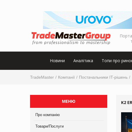
Порта
Новини
Аналітика
Топи про рино
TradeMaster
Компанії
Постачальники IT-рішень
МЕНЮ
K2 E
Про компанію
Товари/Послуги