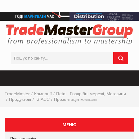
TradeMaster
Компанії
Retail. Роздрібні мережі, Магазини
Продуктові
КЛАСС
Презентація компанії
МЕНЮ
Про компанію