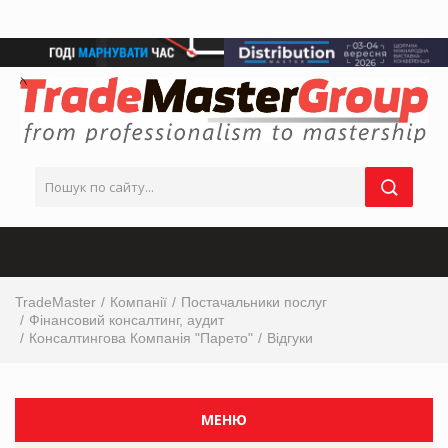
TradeMaster
Компанії
Постачальники послуг
Фінансовий консалтинг, аудит
Консалтингова Компанія "Парето"
Відгуки
МЕНЮ