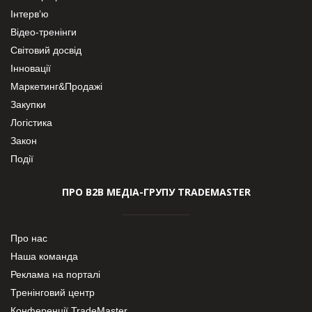
Інтерв’ю
Відео-тренінги
Світовий досвід
Інновації
Маркетинг&Продажі
Закупки
Логістика
Закон
Події
ПРО В2В МЕДІА-ГРУПУ TRADEMASTER
Про нас
Наша команда
Реклама на порталі
Тренінговий центр
Конференції TradeMaster