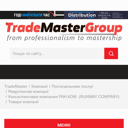
TradeMaster
Компанії
Постачальники послуг
Рекрутингові компанії
Консалтинговая компания РАН.КОМ. (RUNWAY COMPANY)
Товари компанії
МЕНЮ