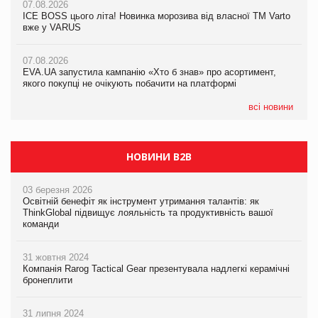
07.08.2026
Продажі Hugo Boss впали на 9%
ICE BOSS цього літа! Новинка морозива від власної ТМ Varto
06.08.2026
вже у VARUS
Смачна новинка для хвостатих: у VARUS з’явилися паучі
07.08.2026
Varto Paw expert від власної ТМ Varto!
Франція заборонила рекламні дзвінки без згоди клієнтів
07.08.2026
EVA.UA запустила кампанію «Хто б знав» про асортимент,
05.08.2026
якого покупці не очікують побачити на платформі
Мережа супермаркетів VARUS купує мережу магазинів
формату convenience store КОЛО: об’єднана компанія
налічуватиме 374 магазини
всі новини
НОВИНИ B2B
03 березня 2026
Освітній бенефіт як інструмент утримання талантів: як
ThinkGlobal підвищує лояльність та продуктивність вашої
команди
31 жовтня 2024
Компанія Rarog Tactical Gear презентувала надлегкі керамічні
бронеплити
31 липня 2024