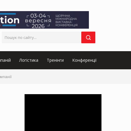
паній
Логістика
Тренінги
Конференції
мпанії