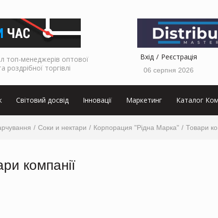
Вхід
Реєстрація
л топ-менеджерів оптової
та роздрібної торгівлі
06 серпня 2026
к
Світовий досвід
Інновації
Маркетинг
Каталог Ком
арчування
Соки и нектари
Корпорация "Рідна Марка"
Товари ко
ари компанії