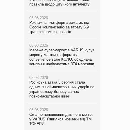
правила щодо штучного інтелекту
мережу магазинів формату
правила щодо штучного інтелекту
convenience store КОЛО: об’єднана
компанія налічуватиме 374 магазини
05.08.2026
05.08.2026
Рекламна платформа вимагає від
Рекламна платформа вимагає від
Google компенсацію за втрату 6,9
05.08.2026
Google компенсацію за втрату 6,9
трлн рекламних показів
Російська атака 5 серпня стала
трлн рекламних показів
одним із наймасштабніших ударів по
українському бізнесу за час
05.08.2026
05.08.2026
повномасштабної війни
Мережа супермаркетів VARUS купує
Adidas витратила понад $1 млрд на
мережу магазинів формату
маркетинг за квартал
convenience store КОЛО: об’єднана
05.08.2026
компанія налічуватиме 374 магазини
Смачне поповнення дитячого меню:
05.08.2026
у VARUS з’явилися новинки від ТМ
Amazon звинуватили у недостовірній
ТОКЕРИ
05.08.2026
рекламі екологічних продуктів
Російська атака 5 серпня стала
одним із наймасштабніших ударів по
05.08.2026
05.08.2026
українському бізнесу за час
Сергій Лісунов про заморожені
AstraZeneca обговорює найбільшу
повномасштабної війни
хлібобулочні вироби на
угоду десятиліття
PrivateLabel&FMCG Master 2026
05.08.2026
Смачне поповнення дитячого меню:
04.08.2026
у VARUS з’явилися новинки від ТМ
Через атаку РФ у Дніпрі пошкоджено
ТОКЕРИ
склад шоколаду Millennium