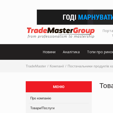
Порта
Новини
Аналітика
Топи про рино
TradeMaster
Компанії
Постачальники продуктів х
Тов
МЕНЮ
Про компанію
Товари/Послуги