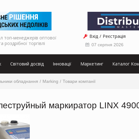
Вхід
Реєстрація
л топ-менеджерів оптової
та роздрібної торгівлі
07 серпня 2026
к
Світовий досвід
Інновації
Маркетинг
Каталог Ком
льники обладнання
Marking
Товари компанії
леструйный маркиратор LINX 490