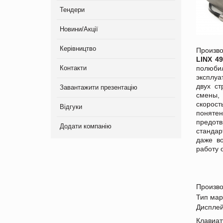
Тендери
Новини/Акції
Керівництво
Произво
LINX 4
Контакти
полюби
эксплуа
двух ст
Завантажити презентацію
смены,
скорос
Відгуки
понятен
предот
Додати компанію
стандар
даже в
работу 
Произво
Тип мар
Диспле
Клавиат