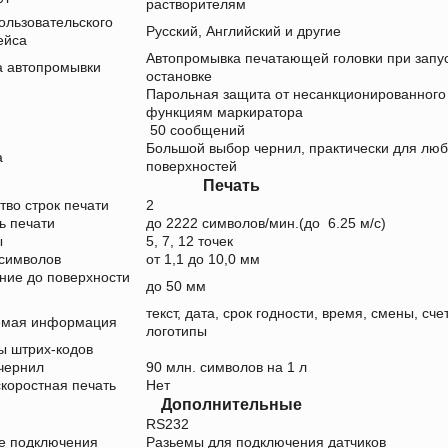
растворителям
ользовательского
Русский, Английский и другие
ейса
Автопромывка печатающей головки при запу
а автопромывки
остановке
Парольная защита от несанкционированного 
функциям маркиратора
50 сообщений
Большой выбор чернил, практически для лю
а
поверхностей
Печать
тво строк печати
2
ь печати
до 2222 символов/мин.(до 6.25 м/с)
ы
5, 7, 12 точек
 символов
от 1,1 до 10,0 мм
ние до поверхности
до 50 мм
текст, дата, срок годности, время, смены, сче
емая информация
логотипы
ы штрих-кодов
чернил
90 млн. символов на 1 л
коростная печать
Нет
Дополнительные
RS232
е подключения
Разьемы для подключения датчиков