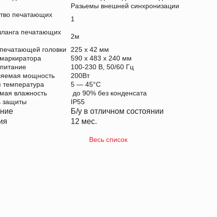
Разьемы внешней синхронизации
ство печатающих
1
шланга печатающих
2м
печатающей головки
225 х 42 мм
 маркиратора
590 х 483 х 240 мм
опитание
100-230 В, 50/60 Гц
ляемая мощность
200Вт
 температура
5 — 45°С
мая влажность
до 90% без конденсата
ь защиты
IP55
яние
Б/у в отличном состоянии
ия
12 мес.
Весь список