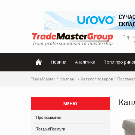
Порта
Новини
Аналітика
Топи про рино
TradeMaster
Компанії
Каталог товаров
Постача
Кап
МЕНЮ
Про компанію
Товари/Послуги