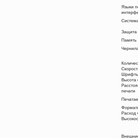
Языки п
интерф
Систем
Защита
Память
Чернил
Количес
Скорост
Шрифт
Высота
Расстоя
печати
Печата
Формат
Расход 
Высокос
Внешни