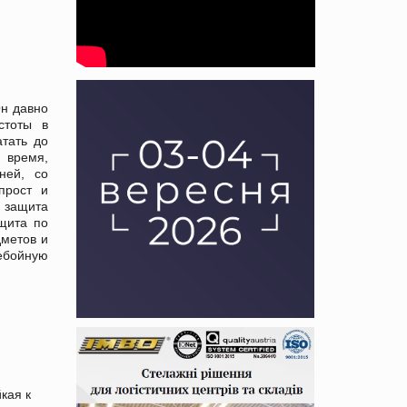
Он давно
стоты в
атать до
, время,
ней, со
прост и
я защита
щита по
дметов и
ебойную
кая к