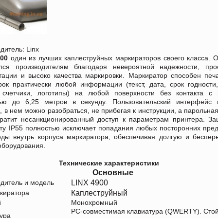
дитель: Linx
900
один из лучших каплеструйных маркираторов своего класса. 
лся производителям благодаря невероятной надежности, про
тации и высоко качества маркировки. Маркиратор способен печ
рок практически любой информации (текст, дата, срок годности
 счетчики, логотипы) на любой поверхности без контакта с 
тью до 6,25 метров в секунду. Пользовательский интерфейс 
, в нем можно разобраться, не прибегая к инструкции, а парольна
вратит несанкционированный доступ к параметрам принтера. За
ту IP55 полностью исключает попадания любых посторонних пре
оды внутрь корпуса маркиратора, обеспечивая долгую и беспер
оборудования.
Технические характеристики
Основные
LINX 4900
дитель и модель
Каплеструйный
киратора
й
Монохромный
PC-совместимая клавиатура (QWERTY). Стой
ура