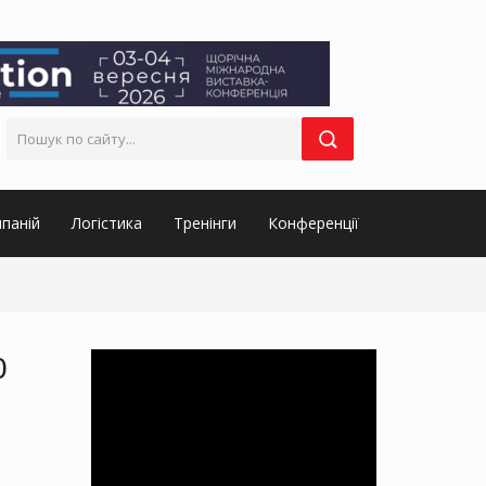
паній
Логістика
Тренінги
Конференції
0