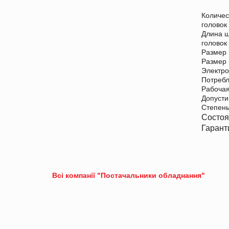
Количе
головок
Длина 
головок
Размер 
Размер
Электр
Потреб
Рабочая
Допусти
Степен
Состо
Гарант
Всі компанії "Постачальники обладнання"