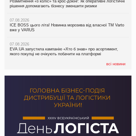
Розмитнення «з коліс» та крос-докінг: як оперативні логістичні
07.08.2026
Kraft Heinz скоротила збиток у першому півріччі
рішення допомагають бізнесу зменшити ризики
EVA.UA запустила кампанію «Хто б знав» про асортимент,
якого покупці не очікують побачити на платформі
07.08.2026
07.08.2026
Продажі Hugo Boss впали на 9%
ICE BOSS цього літа! Новинка морозива від власної ТМ Varto
06.08.2026
вже у VARUS
Смачна новинка для хвостатих: у VARUS з’явилися паучі
07.08.2026
Varto Paw expert від власної ТМ Varto!
Франція заборонила рекламні дзвінки без згоди клієнтів
07.08.2026
EVA.UA запустила кампанію «Хто б знав» про асортимент,
05.08.2026
якого покупці не очікують побачити на платформі
Мережа супермаркетів VARUS купує мережу магазинів
формату convenience store КОЛО: об’єднана компанія
налічуватиме 374 магазини
всі новини