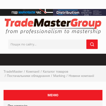
TradeMaster
Компанії
Каталог товаров
Постачальники обладнання
Marking
Новини компанії
МЕНЮ
Про компанію