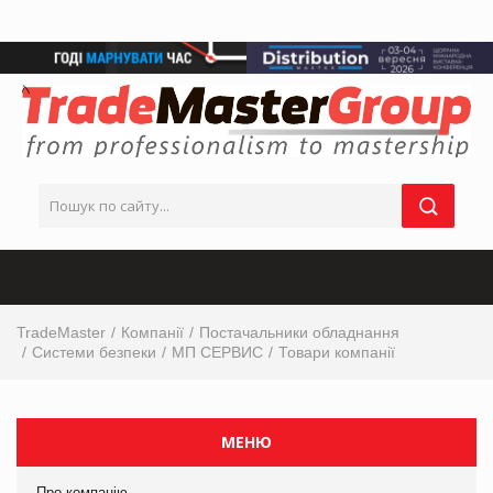
TradeMaster
Компанії
Постачальники обладнання
Системи безпеки
МП СЕРВИС
Товари компанії
МЕНЮ
Про компанію