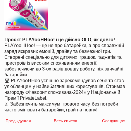
Проєкт PLAYooHHoo! і це дійсно ОГО, як довго!
PLAYooHHoo! — це не про батарейки, а про справжній
заряд яскравих емоцій, драйву та безмежної гри.
Створені спеціально для дитячих іграшок, гаджетів та
пристроїв із високим споживанням енергії,
забезпечуючи до 3-ох разів довшу роботу, ніж звичайні
батарейки.
🏆 PLAYooHHoo успішно зарекомендував себе та став
улюбленцем у найвибагливіших користувачів. Отримав
нагороду «Фаворит споживача-2024» у Національній
Премії PrivateLabel.
🎀 Забезпечить максимум ігрового часу, без потреби
часто змінювати батарейки, грай на повну!
Предыдущая
Весь список
Следующая