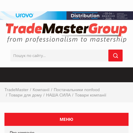
TradeMaster
Компанії
Постачальники nonfood
Товари для дому
НАША СИЛА
Товари компанії
МЕНЮ
Про компанію