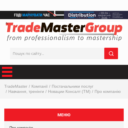
TradeMaster
Компанії
Постачальники послуг
Навчання, тренінги
Новации Консалт (ТМ)
Про компанію
МЕНЮ
Про компанію