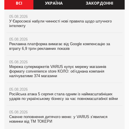
ВСІ
УКРАЇНА
ЗАКОРДОННІ
05.08.2026
05.08.2026
05.08.2026
У Євросоюзі набули чинності нові правила щодо штучного
Мережа супермаркетів VARUS купує мережу магазинів
У Євросоюзі набули чинності нові правила щодо штучного
інтелекту
формату convenience store КОЛО: об’єднана компанія
інтелекту
налічуватиме 374 магазини
05.08.2026
05.08.2026
Рекламна платформа вимагає від Google компенсацію за
05.08.2026
Рекламна платформа вимагає від Google компенсацію за
втрату 6,9 трлн рекламних показів
Російська атака 5 серпня стала одним із наймасштабніших
втрату 6,9 трлн рекламних показів
ударів по українському бізнесу за час повномасштабної війни
05.08.2026
05.08.2026
Мережа супермаркетів VARUS купує мережу магазинів
05.08.2026
Adidas витратила понад $1 млрд на маркетинг за квартал
формату convenience store КОЛО: об’єднана компанія
Смачне поповнення дитячого меню: у VARUS з’явилися
налічуватиме 374 магазини
новинки від ТМ ТОКЕРИ
05.08.2026
Amazon звинуватили у недостовірній рекламі екологічних
05.08.2026
05.08.2026
продуктів
Російська атака 5 серпня стала одним із наймасштабніших
Сергій Лісунов про заморожені хлібобулочні вироби на
ударів по українському бізнесу за час повномасштабної війни
PrivateLabel&FMCG Master 2026
05.08.2026
AstraZeneca обговорює найбільшу угоду десятиліття
05.08.2026
04.08.2026
Смачне поповнення дитячого меню: у VARUS з’явилися
Через атаку РФ у Дніпрі пошкоджено склад шоколаду
новинки від ТМ ТОКЕРИ
Millennium