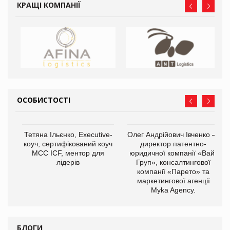
КРАЩІ КОМПАНІЇ
ОСОБИСТОСТІ
,
Тетяна Ільєнко, Executive-
Олег Андрійович Івченко —
ОВ
коуч, сертифікований коуч
директор патентно-
МСС ICF, ментор для
юридичної компанії «Вайз
лідерів
Груп», консалтингової
компанії «Парето» та
маркетингової агенції
Myka Agency.
БЛОГИ