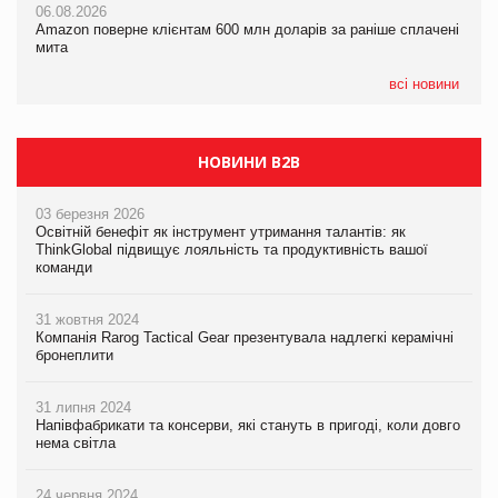
06.08.2026
05.08.2026
Amazon поверне клієнтам 600 млн доларів за раніше сплачені
05.08.2026
У Євросоюзі набули чинності нові правила щодо штучного
мита
Сергій Лісунов про заморожені хлібобулочні вироби на
інтелекту
PrivateLabel&FMCG Master 2026
всі новини
НОВИНИ B2B
03 березня 2026
Освітній бенефіт як інструмент утримання талантів: як
ThinkGlobal підвищує лояльність та продуктивність вашої
команди
31 жовтня 2024
Компанія Rarog Tactical Gear презентувала надлегкі керамічні
бронеплити
31 липня 2024
Напівфабрикати та консерви, які стануть в пригоді, коли довго
нема світла
24 червня 2024