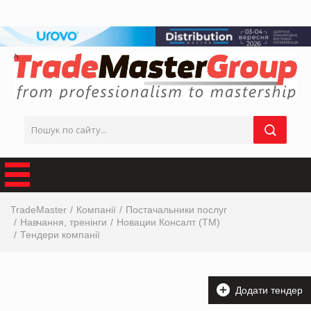
TradeMaster
Компанії
Постачальники послуг
Навчання, тренінги
Новации Консалт (ТМ)
Тендери компанії
Додати тендер