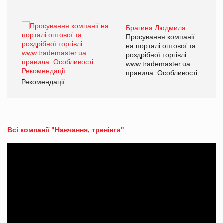
Брагина Людмила
ї
Просування компанії
а
на порталі оптової та
роздрібної торгівлі
www.trademaster.ua.
і.
правила. Особливості.
Рекомендації
Ре
Всі компанії "Навчання, тренінги"