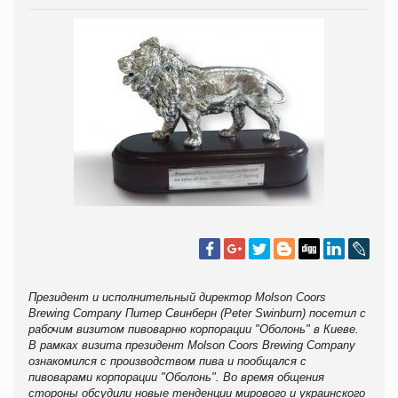
Президент и исполнительный директор Molson Coors
Brewing Company Питер Свинберн (Peter Swinburn) посетил с
рабочим визитом пивоварню корпорации "Оболонь" в Киеве.
В рамках визита президент Molson Coors Brewing Company
ознакомился с производством пива и пообщался с
пивоварами корпорации "Оболонь". Во время общения
стороны обсудили новые тенденции мирового и украинского