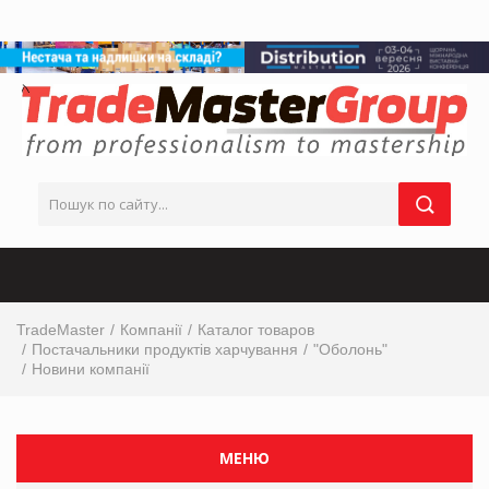
TradeMaster
Компанії
Каталог товаров
Постачальники продуктів харчування
"Оболонь"
Новини компанії
МЕНЮ