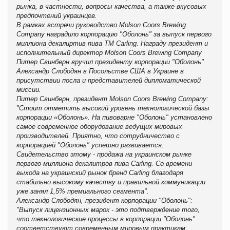
рынка, в частности, вопросы качества, а также вкусовых
предпочтений украинцев.
В рамках встречи руководство Molson Coors Brewing
Company наградило корпорацию "Оболонь" за выпуск первого
миллиона декалиртив пива ТМ Carling. Награду президент и
исполнительный директор Molson Coors Brewing Company
Питер Свинберн вручил президенту корпорации "Оболонь"
Александр Слободян в Посольстве США в Украине в
присутствии посла и представителей дипломатической
миссии.
Питер Свинберн, президент Molson Coors Brewing Company:
"Стоит отметить высокий уровень технологической базы
корпорации «Оболонь». На пивоварне "Оболонь" установлено
самое современное оборудование ведущих мировых
производителей. Приятно, что сотрудничество с
корпорацией "Оболонь" успешно развивается.
Свидетельство этому - продажа на украинском рынке
первого миллиона декалитров пива Carling. Со времени
выхода на украинский рынок бренд Carling благодаря
стабильно высокому качеству и правильной коммуникации
уже занял 1,5% премиального сегмента".
Александр Слободян, президент корпорации "Оболонь":
"Выпуск лицензионных марок - это подтверждение того,
что технологические процессы в корпорации "Оболонь"
соответствуют современным мировым практикам.