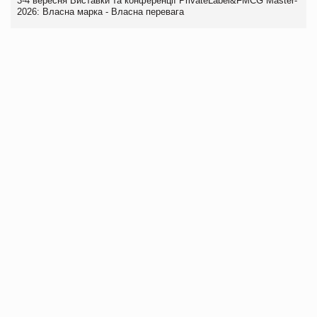
3-4 вересня Виставки та конференції PrivateLabel&FMCG Master-
2026: Власна марка - Власна перевага