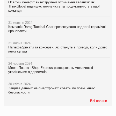
Освітній бенефіт як інструмент утримання талантів: як
ThinkGlobal підвищує лояльність та продуктивність вашої
команди
31 жовтня 2024
Компанія Rarog Tactical Gear презентувала надлегкі керамічні
бронеплити
31 липня 2024
Напівфабрикати та консерви, які стануть в пригоді, коли довго
нема світла
24 червня 2024
Meest Пошта і Shop-Express розширюють можливості
українських підприємців
30 квітня 2024
Защита данных на смартфонах: советы по повышению
безопасности
Всі новини