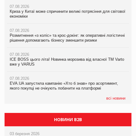
07.08.2026
07.08.2026
Криза у Китаї може спричинити великі потрясіння для світової
07.08.2026
Криза у Китаї може спричинити великі потрясіння для світової
економіки
ICE BOSS цього літа! Новинка морозива від власної ТМ Varto
економіки
вже у VARUS
07.08.2026
07.08.2026
Розмитнення «з коліс» та крос-докінг: як оперативні логістичні
07.08.2026
Kraft Heinz скоротила збиток у першому півріччі
рішення допомагають бізнесу зменшити ризики
EVA.UA запустила кампанію «Хто б знав» про асортимент,
якого покупці не очікують побачити на платформі
07.08.2026
07.08.2026
Продажі Hugo Boss впали на 9%
ICE BOSS цього літа! Новинка морозива від власної ТМ Varto
06.08.2026
вже у VARUS
Смачна новинка для хвостатих: у VARUS з’явилися паучі
07.08.2026
Varto Paw expert від власної ТМ Varto!
Франція заборонила рекламні дзвінки без згоди клієнтів
07.08.2026
EVA.UA запустила кампанію «Хто б знав» про асортимент,
05.08.2026
якого покупці не очікують побачити на платформі
Мережа супермаркетів VARUS купує мережу магазинів
формату convenience store КОЛО: об’єднана компанія
налічуватиме 374 магазини
всі новини
НОВИНИ B2B
03 березня 2026