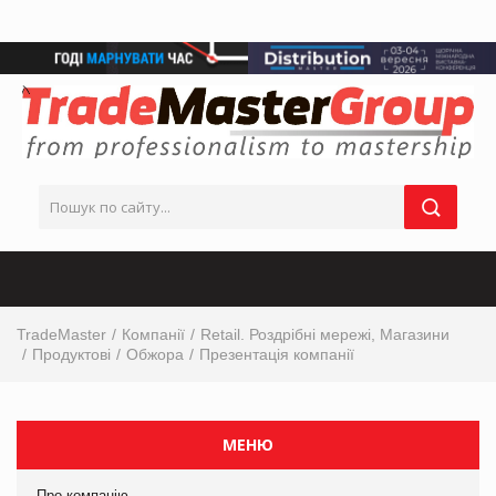
TradeMaster
Компанії
Retail. Роздрібні мережі, Магазини
Продуктові
Обжора
Презентація компанії
МЕНЮ
Про компанію