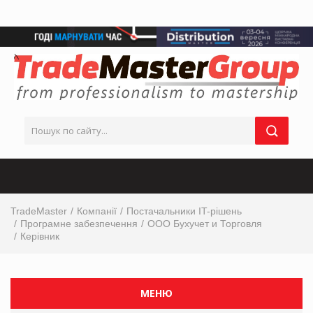
TradeMaster
Компанії
Постачальники IT-рішень
Програмне забезпечення
ООО Бухучет и Торговля
Керівник
МЕНЮ