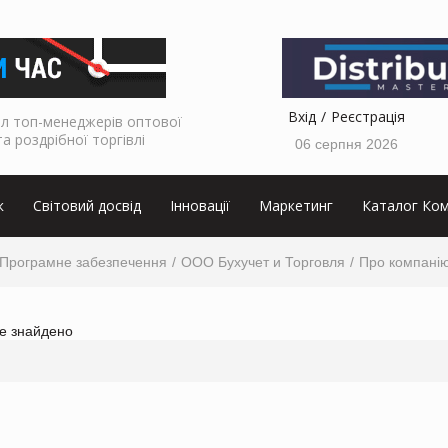
Вхід
Реєстрація
л топ-менеджерів оптової
та роздрібної торгівлі
06 серпня 2026
к
Світовий досвід
Інновації
Маркетинг
Каталог Ком
Програмне забезпечення
ООО Бухучет и Торговля
Про компані
не знайдено