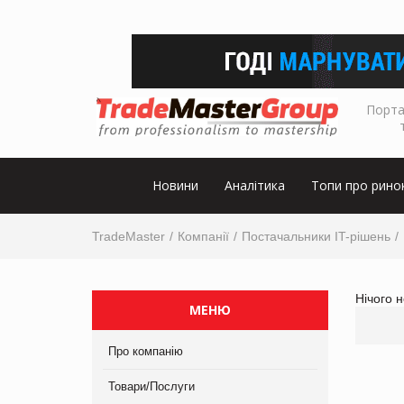
Порта
Новини
Аналітика
Топи про рино
TradeMaster
Компанії
Постачальники IT-рішень
Нічого 
МЕНЮ
Про компанію
Товари/Послуги