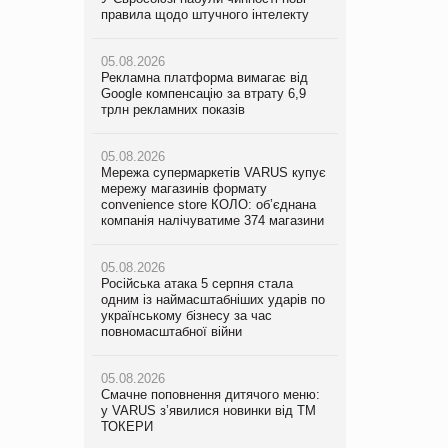
правила щодо штучного інтелекту
мережу магазинів формату
правила щодо штучного інтелекту
convenience store КОЛО: об’єднана
компанія налічуватиме 374 магазини
05.08.2026
05.08.2026
Рекламна платформа вимагає від
Рекламна платформа вимагає від
Google компенсацію за втрату 6,9
05.08.2026
Google компенсацію за втрату 6,9
трлн рекламних показів
Російська атака 5 серпня стала
трлн рекламних показів
одним із наймасштабніших ударів по
українському бізнесу за час
05.08.2026
05.08.2026
повномасштабної війни
Мережа супермаркетів VARUS купує
Adidas витратила понад $1 млрд на
мережу магазинів формату
маркетинг за квартал
convenience store КОЛО: об’єднана
05.08.2026
компанія налічуватиме 374 магазини
Смачне поповнення дитячого меню:
05.08.2026
у VARUS з’явилися новинки від ТМ
Amazon звинуватили у недостовірній
ТОКЕРИ
05.08.2026
рекламі екологічних продуктів
Російська атака 5 серпня стала
одним із наймасштабніших ударів по
05.08.2026
05.08.2026
українському бізнесу за час
Сергій Лісунов про заморожені
AstraZeneca обговорює найбільшу
повномасштабної війни
хлібобулочні вироби на
угоду десятиліття
PrivateLabel&FMCG Master 2026
05.08.2026
Смачне поповнення дитячого меню:
04.08.2026
у VARUS з’явилися новинки від ТМ
Через атаку РФ у Дніпрі пошкоджено
ТОКЕРИ
склад шоколаду Millennium