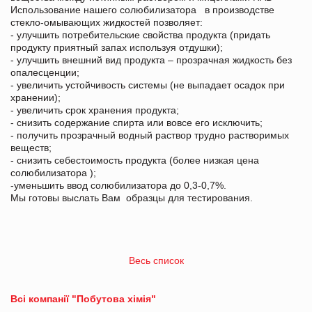
Использование нашего солюбилизатора в производстве
стекло-омывающих жидкостей позволяет:
- улучшить потребительские свойства продукта (придать
продукту приятный запах используя отдушки);
- улучшить внешний вид продукта – прозрачная жидкость без
опалесценции;
- увеличить устойчивость системы (не выпадает осадок при
хранении);
- увеличить срок хранения продукта;
- снизить содержание спирта или вовсе его исключить;
- получить прозрачный водный раствор трудно растворимых
веществ;
- снизить себестоимость продукта (более низкая цена
солюбилизатора );
-уменьшить ввод солюбилизатора до 0,3-0,7%.
Мы готовы выслать Вам образцы для тестирования.
Весь список
Всі компанії "Побутова хімія"