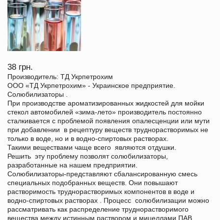
38 грн.
Производитель: ТД Укрпетрохим
ООО «ТД Укрпетрохим» - Украинское предприятие.
Солюбилизаторы .
При производстве ароматизированных жидкостей для мойки
стекол автомобилей «зима-лето» производитель постоянно
сталкивается с проблемой появления опалесценции или мути
при добавлении в рецептуру веществ труднорастворимых не
только в воде, но и в водно-спиртовых растворах.
Такими веществами чаще всего являются отдушки.
Решить эту проблему позволят солюбилизаторы,
разработанные на нашем предприятии.
Солюбилизаторы-представляют сбалансированную смесь
специальных подобранных веществ. Они повышают
растворимость труднорастворимых компонентов в воде и
водно-спиртовых растворах . Процесс солюбилизации можно
рассматривать как распределение труднорастворимого
вещества между истинным раствором и мицеллами ПАВ