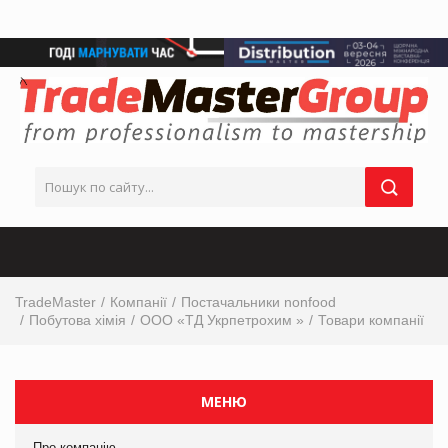
TradeMaster
Компанії
Постачальники nonfood
Побутова хімія
ООО «ТД Укрпетрохим »
Товари компанії
МЕНЮ
Про компанію