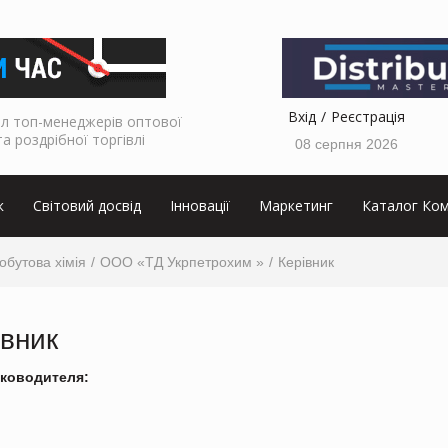
Вхід
Реєстрація
л топ-менеджерів оптової
та роздрібної торгівлі
08 серпня 2026
к
Світовий досвід
Інновації
Маркетинг
Каталог Ком
обутова хімія
ООО «ТД Укрпетрохим »
Керівник
івник
ководителя: