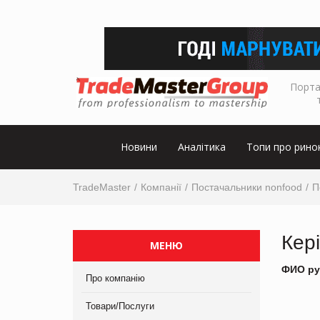
Порта
Новини
Аналітика
Топи про рино
TradeMaster
Компанії
Постачальники nonfood
П
Кер
МЕНЮ
ФИО ру
Про компанію
Товари/Послуги