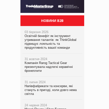
НОВИНИ B2B
03 березня 2026
Освітній бенефіт як інструмент
утримання талантів: як ThinkGlobal
підвищує лояльність та
продуктивність вашої команди
31 жовтня 2024
Компанія Rarog Tactical Gear
презентувала надлегкі керамічні
бронеплити
31 липня 2024
Напівфабрикати та консерви, які
стануть в пригоді, коли довго нема
світла
24 червня 2024