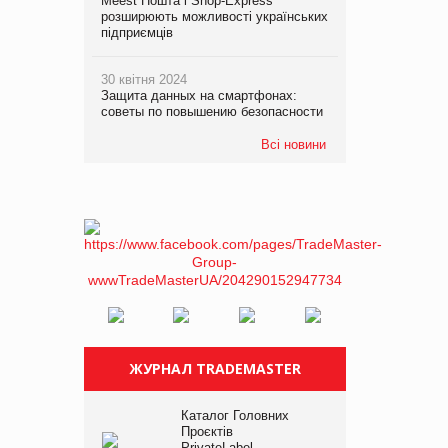
Meest Пошта і Shop-Express
розширюють можливості українських
підприємців
30 квітня 2024
Защита данных на смартфонах:
советы по повышению безопасности
Всі новини
ЖУРНАЛ TRADEMASTER
Каталог Головних
Проєктів
PrivateLabel –