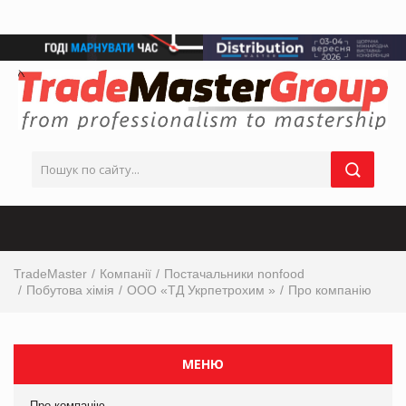
TradeMaster
Компанії
Постачальники nonfood
Побутова хімія
ООО «ТД Укрпетрохим »
Про компанію
МЕНЮ
Про компанію