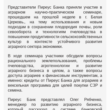
Представители Пиреус Банка приняли участие в
аграрном научно-практическом семинаре,
прошедшем на прошлой неделе в г. Белая
Церковь., на тему использования и новым
подходам в сохранении плодородия почвы, роли
севооборота и технологиям пчеловодства в
повышении продуктивности сельскохозяйственных
культур в контексте устойчивого развития
аграрного сектора экономики.
В ходе семинара участники обсудили вопросы
рационального землепользования, проблемы
пчеловодства, агротехнологии и развитие
аграрного бизнеса в целом, а также вопросы
доступа аграриев к финансовым инструментам, а
именно: кредиты от Пиреус Банка для аграриев и
вексельная программа для целей покупки СЗР и
семена.
Пиреус Банк представлял Олег Рябченко,
менеджер по развитию аграрного бизнеса,
который рассказал о системе банковской