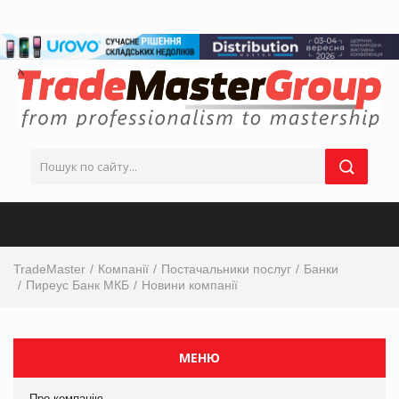
TradeMaster
Компанії
Постачальники послуг
Банки
Пиреус Банк МКБ
Новини компанії
МЕНЮ
Про компанію