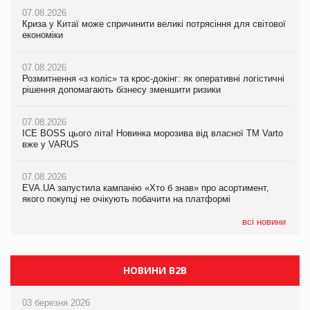
07.08.2026
07.08.2026
Криза у Китаї може спричинити великі потрясіння для світової
07.08.2026
Криза у Китаї може спричинити великі потрясіння для світової
економіки
ICE BOSS цього літа! Новинка морозива від власної ТМ Varto
економіки
вже у VARUS
07.08.2026
07.08.2026
Розмитнення «з коліс» та крос-докінг: як оперативні логістичні
07.08.2026
Kraft Heinz скоротила збиток у першому півріччі
рішення допомагають бізнесу зменшити ризики
EVA.UA запустила кампанію «Хто б знав» про асортимент,
якого покупці не очікують побачити на платформі
07.08.2026
07.08.2026
Продажі Hugo Boss впали на 9%
ICE BOSS цього літа! Новинка морозива від власної ТМ Varto
06.08.2026
вже у VARUS
Смачна новинка для хвостатих: у VARUS з’явилися паучі
07.08.2026
Varto Paw expert від власної ТМ Varto!
Франція заборонила рекламні дзвінки без згоди клієнтів
07.08.2026
EVA.UA запустила кампанію «Хто б знав» про асортимент,
05.08.2026
якого покупці не очікують побачити на платформі
Мережа супермаркетів VARUS купує мережу магазинів
формату convenience store КОЛО: об’єднана компанія
налічуватиме 374 магазини
всі новини
НОВИНИ B2B
03 березня 2026