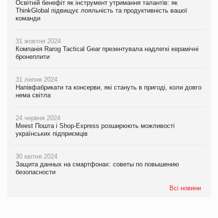
Освітній бенефіт як інструмент утримання талантів: як
ThinkGlobal підвищує лояльність та продуктивність вашої
команди
31 жовтня 2024
Компанія Rarog Tactical Gear презентувала надлегкі керамічні
бронеплити
31 липня 2024
Напівфабрикати та консерви, які стануть в пригоді, коли довго
нема світла
24 червня 2024
Meest Пошта і Shop-Express розширюють можливості
українських підприємців
30 квітня 2024
Защита данных на смартфонах: советы по повышению
безопасности
Всі новини