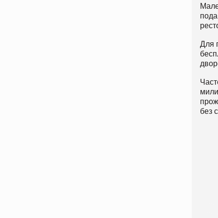
Мале
пода
рест
Для 
бесп
двор
Част
мили
прож
без 
отель
отель