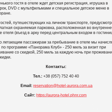
нького гостя в отеле ждет детская регистрация, игрушка в
рок, DVD с мультфильмами и специальное детское меню в
оране.
гостей, путешествующих на личном транспорте, предусмот
латная охраняемая парковка, расположенная во внутренн
е отеля (въезд в арку перед центральным входом в гостиниц
о летающим пассажирам за пребывание в отеле мы начисл
 по программе «Панорама Клуб» - 250 миль за визит при
ивание со скидкой, 250 миль за каждую ночь при проживан
скидки.
Контакты:
Тел.:
+38 (057) 752 40 40
Email:
reservation@hotel-aurora.com.ua
Сайт:
https://aurora-hotel.phnr.com
, готель, гостиница, отели киева, лучшие отели, дорогие отели, на
 киев, найти отель украина, найти гостиница украина, лучшие отел