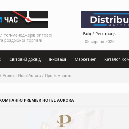
Вхід
Реєстрація
л топ-менеджерів оптової
та роздрібної торгівлі
08 серпня 2026
к
Світовий досвід
Інновації
Маркетинг
Каталог Ком
Premier Hotel Aurora
Про компанію
КОМПАНІЮ PREMIER HOTEL AURORA