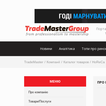
Порта
Новини
Аналітика
Топи про рино
TradeMaster
Компанії
Каталог товаров
HoReCa
МЕНЮ
ПРО 
Про компанію
Товари/Послуги