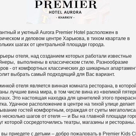
антный и уютный Aurora Premier Hotel расположен в
рическом и деловом центре Харькова, в тихом квартале в
ольких шагах от центральной площади города.
рьеры отеля, над созданием которых работали известные
йнеры, выполнены в классическом стиле. Разнообразие
ров - от комфортных классических до шикарных апартамен
олит выбрать самый подходящий для Вас вариант.
инкой отеля является винная комната ресторана, в которо
аны лучшие вина мира, в том числе вина из «великой пятер
eaux. Это настоящая находка для ценителей этого прекрасн
тка. Удачное расположение в центре на тихой улице делает
ывание гостей комфортным, ограждая от суеты мегаполиса
о несколько шагов от отеля — и Вы на главной площади гор
уг которой сосредоточились театры, магазины и рестораны.
 вы приедете с детьми – добро пожаловать в Premier Kids C