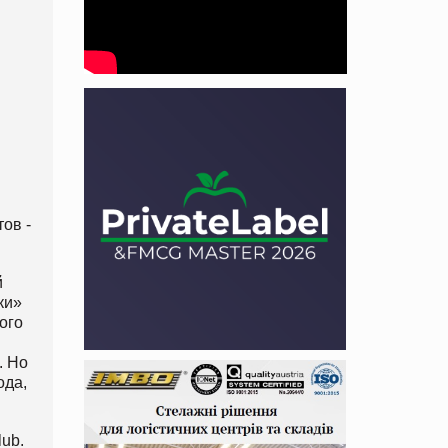
тов -
й
ки»
ого
. Но
ода,
lub.