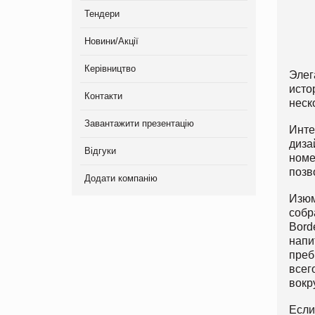
Тендери
Новини/Акції
Керівництво
Элег
исто
Контакти
неск
Завантажити презентацію
Инте
диза
Відгуки
номе
позв
Додати компанію
Изюм
собр
Bord
напи
преб
всег
вокр
Если