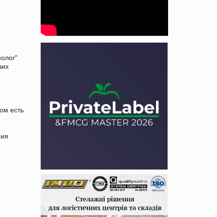
нолог"
ших
.
ром есть
ния