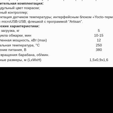
ительная комплектация:
идульный цвет покраски;
рный контроллер;
ектация датчиком температуры; интерфейсным блоком «Yocto-терм
 microUSB-USB; флешкой с программой “Artisan”.
еские характеристики:
загрузка, кг
5
икла обжарки, мин
10-15
ленная мощность, кВт (max)
12
льная температура, °С
250
ряжение питания, В
380
 вращения барабана, об/мин.
ные размеры, м (LxWxH)
1,5х0,9х1,6