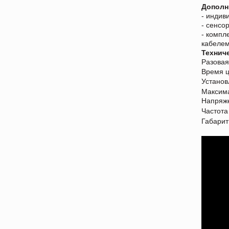
Дополн
- индив
- сенсо
- компл
кабелем
Технич
Разовая 
Время ц
Установ
Максима
Нап
Частота
Габарит