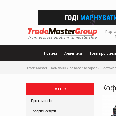
Порта
Новини
Аналітика
Топи про рино
TradeMaster
Компанії
Каталог товаров
Постача
Коф
МЕНЮ
Про компанію
Товари/Послуги