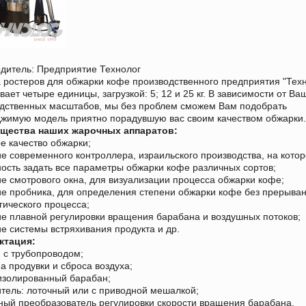
дитель: Предприятие Технолог
 ростеров для обжарки кофе производственного предприятия "Тех
вает четыре единицы, загрузкой: 5; 12 и 25 кг. В зависимости от Ва
дственных масштабов, мы без проблем сможем Вам подобрать
жимую модель приятно порадувшую вас своим качеством обжарки
щества наших жарочных аппаратов:
ое качество обжарки;
ие современного контроллера, израильского производства, на кото
ость задать все параметры обжарки кофе различных сортов;
ие смотрового окна, для визуализации процесса обжарки кофе;
ие пробника, для определения степени обжарки кофе без прерыва
гического процесса;
ие плавной регулировки вращения барабана и воздушных потоков;
ие системы встряхивания продукта и др.
ктация:
н с трубопроводом;
ма продувки и сброса воздуха;
изолированный барабан;
итель: лоточный или с приводной мешалкой;
тный преобразователь регулировки скорости вращения барабана.