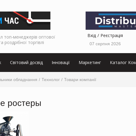
Вхід
Реєстрація
л топ-менеджерів оптової
та роздрібної торгівлі
07 серпня 2026
к
Світовий досвід
Інновації
Маркетинг
Каталог Ком
льники обладнання
Технолог
Товари компанії
е ростеры