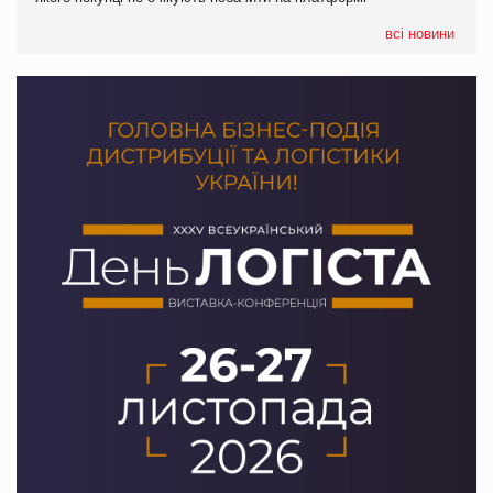
формату convenience store КОЛО: об’єднана компанія
налічуватиме 374 магазини
всі новини