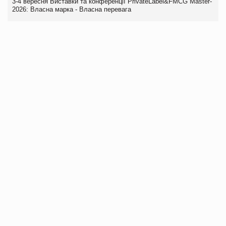
3-4 вересня Виставки та конференції PrivateLabel&FMCG Master-
2026: Власна марка - Власна перевага