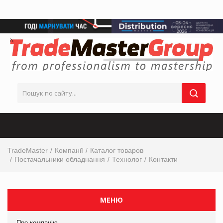
TradeMaster
Компанії
Каталог товаров
Постачальники обладнання
Технолог
Контакти
МЕНЮ
Про компанію