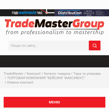
TradeMaster
Компанії
Каталог товаров
Тара та упаковка
ТОРГОВАЯ КОМПАНИЯ "КЕЙСИНГ МАКСИМУС"
Новини компанії
МЕНЮ