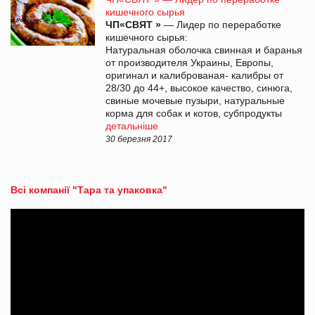
кишечного сырья
ЧП«СВЯТ »
— Лидер по переработке
кишечного сырья:
Натуральная оболочка свинная и баранья
от производителя Украины, Европы,
оригинал и калиброваная- калибры от
28/30 до 44+, высокое качество, синюга,
свиные мочевые пузыри, натуральные
корма для собак и котов, субпродукты
детальніше
30 березня 2017
Всі компанії "Тара та упаковка"