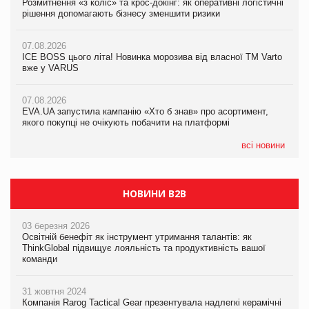
Розмитнення «з коліс» та крос-докінг: як оперативні логістичні
07.08.2026
Kraft Heinz скоротила збиток у першому півріччі
рішення допомагають бізнесу зменшити ризики
EVA.UA запустила кампанію «Хто б знав» про асортимент,
якого покупці не очікують побачити на платформі
07.08.2026
07.08.2026
Продажі Hugo Boss впали на 9%
ICE BOSS цього літа! Новинка морозива від власної ТМ Varto
06.08.2026
вже у VARUS
Смачна новинка для хвостатих: у VARUS з’явилися паучі
07.08.2026
Varto Paw expert від власної ТМ Varto!
Франція заборонила рекламні дзвінки без згоди клієнтів
07.08.2026
EVA.UA запустила кампанію «Хто б знав» про асортимент,
05.08.2026
якого покупці не очікують побачити на платформі
Мережа супермаркетів VARUS купує мережу магазинів
формату convenience store КОЛО: об’єднана компанія
налічуватиме 374 магазини
всі новини
НОВИНИ B2B
03 березня 2026
Освітній бенефіт як інструмент утримання талантів: як
ThinkGlobal підвищує лояльність та продуктивність вашої
команди
31 жовтня 2024
Компанія Rarog Tactical Gear презентувала надлегкі керамічні